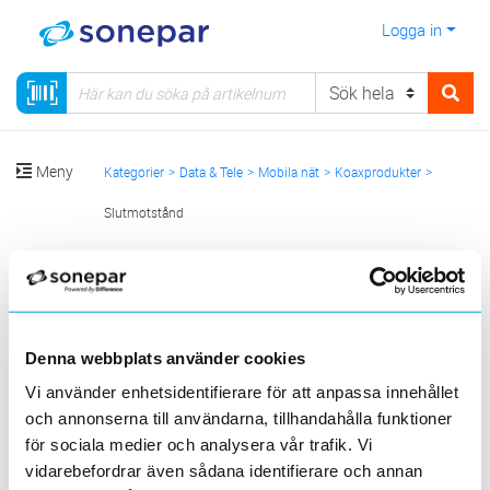
Logga in
Meny
Kategorier
Data & Tele
Mobila nät
Koaxprodukter
Slutmotstånd
Sortera
<
1
>
20
50
100
200
Sida
Per sida
Denna webbplats använder cookies
KATHREIN
Vi använder enhetsidentifierare för att anpassa innehållet
och annonserna till användarna, tillhandahålla funktioner
4 st
för sociala medier och analysera vår trafik. Vi
Filter
Lagerförda
Alla
vidarebefordrar även sådana identifierare och annan