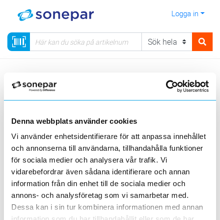
Logga in
Meny
Kategorier
Installationsmateriel
12 - Snabbkopplingssystem
Kablage
Denna webbplats använder cookies
Visa produkter från alla underliggande kategorier
Vi använder enhetsidentifierare för att anpassa innehållet
och annonserna till användarna, tillhandahålla funktioner
för sociala medier och analysera vår trafik. Vi
vidarebefordrar även sådana identifierare och annan
information från din enhet till de sociala medier och
annons- och analysföretag som vi samarbetar med.
2-pol
3-pol
5-pol
Dessa kan i sin tur kombinera informationen med annan
information som du har tillhandahållit eller som de har