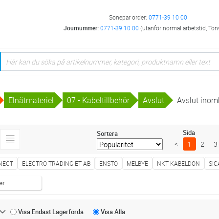
Sonepar order:
0771-39 10 00
Journummer:
0771-39 10 00
(utanför normal arbetstid, Ton
Elnätmateriel
07 - Kabeltillbehör
Avslut
Avslut ino
Sida
Sortera
<
1
2
3
NECT
ELECTRO TRADING ET AB
ENSTO
MELBYE
NKT KABELDON
SI
er
Visa Endast
Lagerförda
Visa
Alla