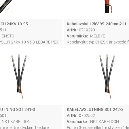
/CU 24KV 10-95
Kabelavslut 12kV 95-240mm2 1L
511
ArtNr
0719290
ENSTO
Varumärke
MELBYE
SLUT 24kV 10-95 3-LEDARE PEX
Kabelavslut typ CHESK är avsedd f
 AL/CU SKÄRM VARMKRYMP
och övriga plastisolerade 1 och 3 l
Lägg i kundvagn
Lägg i kun
ST
Antal
ST
 KABELSKOR
för inomhusmiljö.
UTNING SOT 241-3
KABELAVSLUTNING SOT 242-3
501
ArtNr
0702502
NKT KABELDON
Varumärke
NKT KABELDON
are eller tre stycken 1-ledare.
För en 3-ledare eller tre stycken 1-l