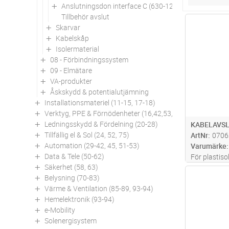
Anslutningsdon interface C (630-1250A)
Tillbehör avslut
Antal
Skarvar
Kabelskåp
Isolermaterial
08 - Förbindningssystem
09 - Elmätare
VA-produkter
Åskskydd & potentialutjämning
Installationsmateriel (11-15, 17-18)
Verktyg, PPE & Förnödenheter (16,42,53,94)
Ledningsskydd & Fördelning (20-28)
KABELAVSL
Tillfällig el & Sol (24, 52, 75)
ArtNr
0706
Automation (29-42, 45, 51-53)
Varumärke
Data & Tele (50-62)
För plastiso
Säkerhet (58, 63)
Krypströms
Antal
Belysning (70-83)
Integrerad 
Värme & Ventilation (85-89, 93-94)
och tätnin
Hemelektronik (93-94)
slackarna o
e-Mobility
fuktinträgn
Solenergisystem