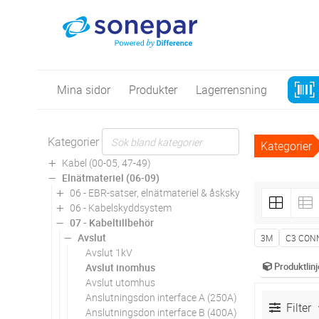
Mina sidor
Produkter
Lagerrensning
Kategorier
Kategorier
Kabel (00-05, 47-49)
Elnätmateriel (06-09)
06 - EBR-satser, elnätmateriel & åskskydd
06 - Kabelskyddsystem
07 - Kabeltillbehör
Avslut
3M
C3 CON
Avslut 1kV
Produktlinj
Avslut inomhus
Avslut utomhus
Anslutningsdon interface A (250A)
Filter
Anslutningsdon interface B (400A)