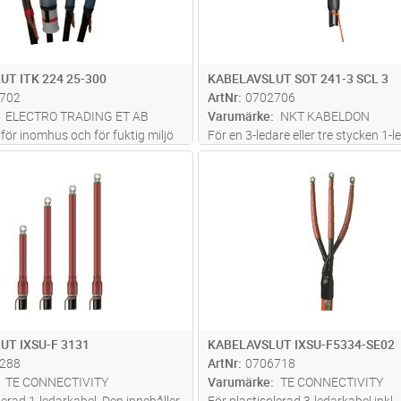
UT ITK 224 25-300
KABELAVSLUT SOT 241-3 SCL 3
702
ArtNr
0702706
ELECTRO TRADING ET AB
Varumärke
NKT KABELDON
för inomhus och för fuktig miljö
För en 3-ledare eller tre stycken 1-l
erad Al- och Cu-kabel, 12-24 kV.
Tillverkad i silikongummi med integ
Lägg i kundvagn
Lägg i kun
ST
Antal
ST
tår av en silikontub med
fältstyrning och toppmätning. Uppf
ältstyrning och tätningsmastik.
enligt SS 424 14 45 utgåva 1, IEEE
n är uppspänd på
...läs mer
och CENELEC HD 629.1. Bime
...lä
UT IXSU-F 3131
KABELAVSLUT IXSU-F5334-SE02
288
ArtNr
0706718
TE CONNECTIVITY
Varumärke
TE CONNECTIVITY
lerad 1-ledarkabel. Den innehåller
För plastisolerad 3-ledarkabel inkl