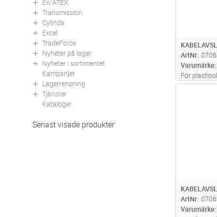
Ex/ATEX
Transmission
Cylinda
Excel
TradeForce
KABELAVSL
Nyheter på lager
ArtNr
0706
Nyheter i sortimentet
Varumärke
Kampanjer
För plastiso
Lagerrensning
krypströms
Antal
Tjänster
integrerad 
Kataloger
och tätning
och har bra 
Senast visade produkter
KABELAVSL
ArtNr
0706
Varumärke