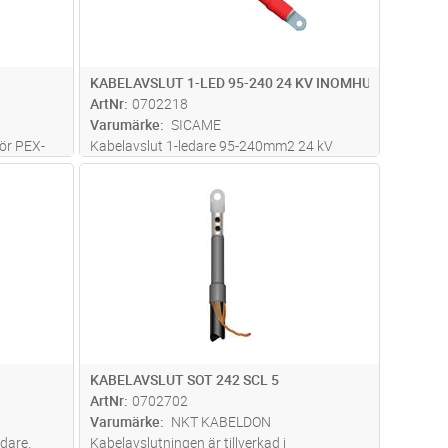
KABELAVSLUT 1-LED 95-240 24 KV INOMHUS
ArtNr
0702218
Varumärke
SICAME
ör PEX-
Kabelavslut 1-ledare 95-240mm2 24 kV
edar kablar
Inomhus
dvagn
Lägg i kundvagn
Antal
ST
KABELAVSLUT SOT 242 SCL 5
ArtNr
0702702
Varumärke
NKT KABELDON
edare.
Kabelavslutningen är tillverkad i