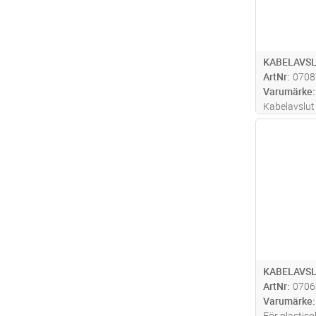
KABELAVSL
ArtNr
0708
Varumärke
Kabelavslut 
för PEX-isol
Antal
Avslutet bes
integrerad f
Silikontube
KABELAVSL
ArtNr
0706
Varumärke
För plastiso