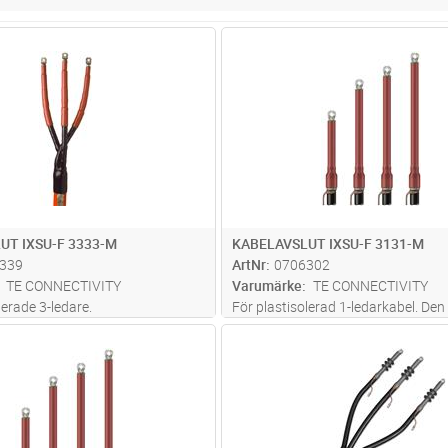
Lägg i kundvagn
Lägg i kun
ST
Antal
ST
UT IXSU-F 3333-M
KABELAVSLUT IXSU-F 3131-M
339
ArtNr
0706302
TE CONNECTIVITY
Varumärke
TE CONNECTIVITY
lerade 3-ledare.
För plastisolerad 1-ledarkabel. Den 
beständing krympslang.
krypströmsbeständig krympslang
Lägg i kundvagn
Lägg i kun
ST
Antal
ST
zinkoxidbaserad fältstyrnings-
integrerad zinkoxidbaserad fältsty
gsmassa. CNTM slang skyddar
och tätningsmassa. Den är mekani
ch grenbyxa tätar mot
och har bra tätning mot fukt. In
...
ing. Inomhus
...läs mer