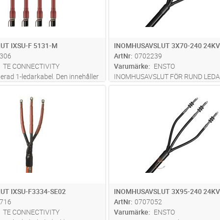
UT IXSU-F 5131-M
INOMHUSAVSLUT 3X70-240 24KV
306
ArtNr
0702239
TE CONNECTIVITY
Varumärke
ENSTO
lerad 1-ledarkabel. Den innehåller
INOMHUSAVSLUT FÖR RUND LEDA
beständig krympslang med
95-240MM²/ 24kV 70-240MM²,
Lägg i kundvagn
Lägg i kun
ST
Antal
ST
zinkoxidbaserad fältstyrnings-
SEKTORFORMAD LEDARE 150-240
smassa. Den är mekaniskt robust
KALLKRYMP/HYBRID INKLUSIVE 
tätning mot fukt. In
...läs mer
PARTSKÄRMNINGSSATS FÖR PEX 
3-LEDARKABEL MED AL/CU SKÄR
INKLUSIVE
...läs mer
UT IXSU-F3334-SE02
INOMHUSAVSLUT 3X95-240 24KV
716
ArtNr
0707052
TE CONNECTIVITY
Varumärke
ENSTO