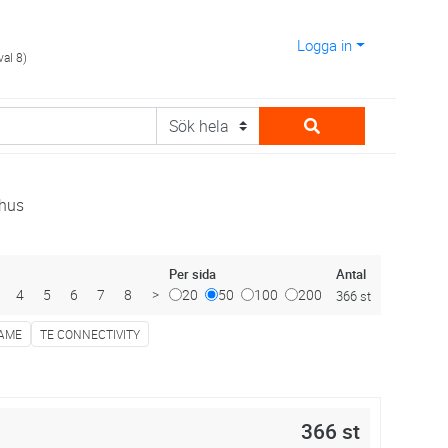
Logga in
val 8)
mhus
Antal
Per sida
4
5
6
7
8
>
20
50
100
200
366 st
CAME
TE CONNECTIVITY
366 st