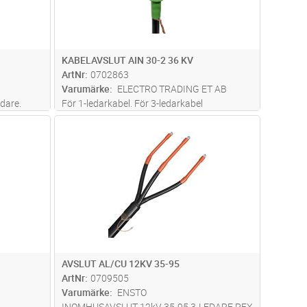
KABELAVSLUT AIN 30-2 36 KV
ArtNr
0702863
Varumärke
ELECTRO TRADING ET AB
edare.
För 1-ledarkabel. För 3-ledarkabel
rerad
kompletteras med separat
dvagn
Lägg i kundvagn
Antal
ST
yller krav
partskärmningssats. Avslutet är
 48 1996
prefabricerat av flexibelt silikongummi.
s mer
Avslutet har en ledande gummiinsats med
integrerad geometrisk fält
...läs mer
AVSLUT AL/CU 12KV 35-95
ArtNr
0709505
Varumärke
ENSTO
INOMHUSAVSLUT 12kV 35-95 3-LEDARE PEX