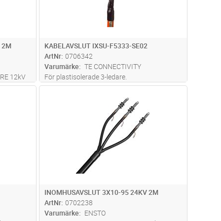
 2M
KABELAVSLUT IXSU-F5333-SE02
ArtNr
0706342
Varumärke
TE CONNECTIVITY
RE 12kV
För plastisolerade 3-ledare.
Krypströmsbeständing krympslang.
dvagn
Lägg i kundvagn
Antal
ST
MM²,
Integrerad zinkoxidbaserad fältstyrnings-
2M
och tätningsmassa. CNTM slang skyddar
ISOLERAD
slackarna och grenbyxa tätar mot
M
fuktinträgning. Inomhus
...läs mer
INOMHUSAVSLUT 3X10-95 24KV 2M
ArtNr
0702238
Varumärke
ENSTO