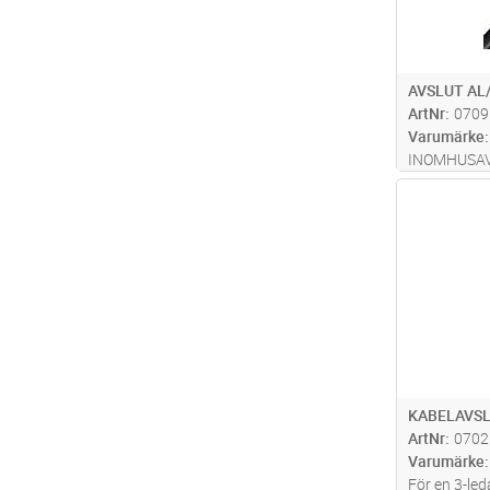
AVSLUT AL
ArtNr
0709
Varumärke
INOMHUSAV
KABEL MED
Antal
INKLUSIVE
KABELAVSL
ArtNr
0702
Varumärke
För en 3-led