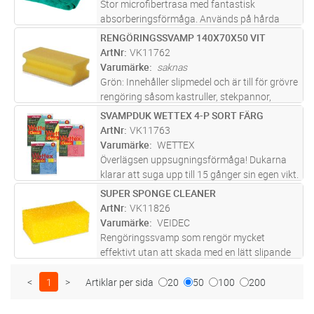
Stor microfibertrasa med fantastisk
absorberingsförmåga. Används på hårda
ytor.
RENGÖRINGSSVAMP 140X70X50 VIT
Lägg i kundvagn
ST
ArtNr
VK11762
Varumärke
saknas
Grön: Innehåller slipmedel och är till för grövre
rengöring såsom kastruller, stekpannor,
kokplattor, ugnar, grillar, redskap m m. Vit:
SVAMPDUK WETTEX 4-P SORT FÄRG
Lägg i kundvagn
FP
Innehåller endast skonsamt polermedel och
ArtNr
VK11763
används för rengöring
...läs mer
Varumärke
WETTEX
Överlägsen uppsugningsförmåga! Dukarna
klarar att suga upp till 15 gånger sin egen vikt.
Starka bomullsfibrer gör att duken håller
SUPER SPONGE CLEANER
Lägg i kundvagn
ST
länge. - Hög absorption. Lätt att skölja ur och
ArtNr
VK11826
luddar inte. Tvättba
...läs mer
Varumärke
VEIDEC
Rengöringssvamp som rengör mycket
effektivt utan att skada med en lätt slipande
effekt. Kan användas torr men fungerar bäst i
kombination med enbart vatten.
<
1
>
Artiklar per sida
20
50
100
200