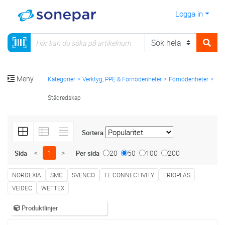
Logga in
Meny
Kategorier
Verktyg, PPE & Förnödenheter
Förnödenheter
Städredskap
Sortera
<
1
>
20
50
100
200
Sida
Per sida
NORDEXIA
SMC
SVENCO
TE CONNECTIVITY
TRIOPLAS
VEIDEC
WETTEX
Produktlinjer