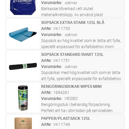
villaägarens behov. Tillverkad helt av
...läs mer
Varumärke
saknas
Bärkasse tillverkad i ett slutet
materialkretslopp. Av använd plast
produceras återvunnet råmaterial. Den
SOPSÄCK EXTRA STARK 125L BLÅ
Lägg i kundvagn
FP
återvunna andelen för kassen är minst 80 %
ArtNr
VK11755
och kassen själv kan återvinnas till 100 %.
Varumärke
saknas
Flergå
...läs mer
Sopsäck av hög kvalitet som är lätta att fylla,
speciellt anpassad för avfallsbehov inom
industrin, byggbranschen och
SOPSÄCK STANDARD SVART 125L
Lägg i kundvagn
FP
parkförvaltning, men fungerar även bra för
ArtNr
VK11751
villaägarens behov. Tillverkad helt av
...läs mer
Varumärke
saknas
Sopsäckar med hög kvalitet och som är lätta
att fylla, speciellt anpassade för avfallsbehov
inom industrin, byggbranschen och
RENGÖRINGSDUKAR WIPES MINI
Lägg i kundvagn
ST
parkförvaltning men fungerar även bra för
ArtNr
1694261
villaägarens behov. Tillverkade
...läs mer
Varumärke
VEIDEC
Rengöringsduk i behändig förpackning.
Perfekt att ha i dörrsidan på servicebilen.
PAPPER/PLASTSÄCK 125L
Lägg i kundvagn
ST
ArtNr
VK11749