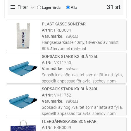
31 st
Filter
Lagerförda
Alla
PLASTKASSE SONEPAR
Lägg i kundvagn
ST
ArtNr
FRB0004
Varumärke
saknas
Hängselbärkasse 40my, tillverkad av minst
80% återvunnet material.
SOPSÄCK STARK KX BLÅ 125L
Lägg i kundvagn
FP
ArtNr
VK11750
Varumärke
saknas
Sopsäck av hög kvalitet som är lätta att fylla,
speciellt anpassad för avfallsbehov inom
industrin, byggbranschen och
SOPSÄCK STARK KX BLÅ 240L
Lägg i kundvagn
FP
parkförvaltning, men fungerar även bra för
ArtNr
VK11752
villaägarens behov. Tillverkad helt av
...läs mer
Varumärke
saknas
Sopsäck av hög kvalitet som är lätta att fylla,
speciellt anpassad för avfallsbehov inom
industrin, byggbranschen och
FLERGÅNGSKASSE SONEPAR
Lägg i kundvagn
ST
parkförvaltning, men fungerar även bra för
ArtNr
FRB0009