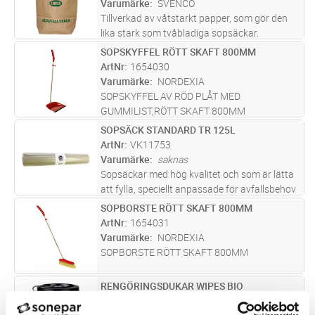
Varumärke
SVENCO
Tillverkad av våtstarkt papper, som gör den
lika stark som tvåbladiga sopsäckar.
Dessutom har säcken en invändig säck av
SOPSKYFFEL RÖTT SKAFT 800MM
Lägg i kundvagn
ST
plast. Används för flytande eller mycket blött
ArtNr
1654030
avfall.
Varumärke
NORDEXIA
SOPSKYFFEL AV RÖD PLÅT MED
GUMMILIST,RÖTT SKAFT 800MM
SOPSÄCK STANDARD TR 125L
Lägg i kundvagn
FP
ArtNr
VK11753
Varumärke
saknas
Sopsäckar med hög kvalitet och som är lätta
att fylla, speciellt anpassade för avfallsbehov
inom industrin, byggbranschen och
SOPBORSTE RÖTT SKAFT 800MM
Lägg i kundvagn
ST
parkförvaltning men fungerar även bra för
ArtNr
1654031
villaägarens behov. Tillverkade
...läs mer
Varumärke
NORDEXIA
SOPBORSTE RÖTT SKAFT 800MM
RENGÖRINGSDUKAR WIPES BIO
Lägg i kundvagn
ST
ArtNr
1694260