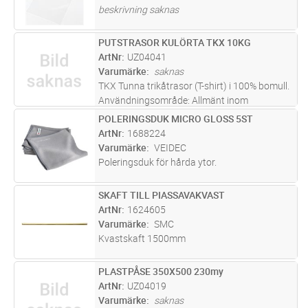
beskrivning saknas
PUTSTRASOR KULÖRTA TKX 10KG
Lägg i kundvagn
KG
ArtNr
UZ04041
Varumärke
saknas
TKX Tunna trikåtrasor (T-shirt) i 100% bomull.
Användningsområde: Allmänt inom
produktion då höga krav på
POLERINGSDUK MICRO GLOSS 5ST
Lägg i kundvagn
FP
absorptionsförmåga och smidighet ställs.
ArtNr
1688224
Varumärke
VEIDEC
Poleringsduk för hårda ytor.
SKAFT TILL PIASSAVAKVAST
Lägg i kundvagn
ST
ArtNr
1624605
Varumärke
SMC
Kvastskaft 1500mm
PLASTPÅSE 350X500 230my
Lägg i kundvagn
ST
ArtNr
UZ04019
Varumärke
saknas