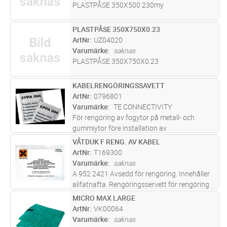
PLASTPÅSE 350X500 230my
PLASTPÅSE 350X750X0.23
Lägg i kundvagn
ST
ArtNr
UZ04020
Varumärke
saknas
PLASTPÅSE 350X750X0.23
KABELRENGÖRINGSSAVETT
Lägg i kundvagn
ST
ArtNr
0796801
Varumärke
TE CONNECTIVITY
För rengöring av fogytor på metall- och
gummiytor före installation av
krympprodukter. Förpackade I foliepåsar
VÅTDUK F RENG. AV KABEL
Lägg i kundvagn
ST
50x35mm. Beställs per st, obruten
ArtNr
T169300
förpackning innehåller 50st.
Varumärke
saknas
A 952 2421 Avsedd för rengöring. Innehåller
alifatnafta. Rengöringsservett för rengöring
av både koppar och fiberkabel.
MICRO MAX LARGE
Lägg i kundvagn
FP
Förpackningen innehåller 10 st individuellt
ArtNr
VK00064
förpackade servetter och 10 st tor
...läs mer
Varumärke
saknas