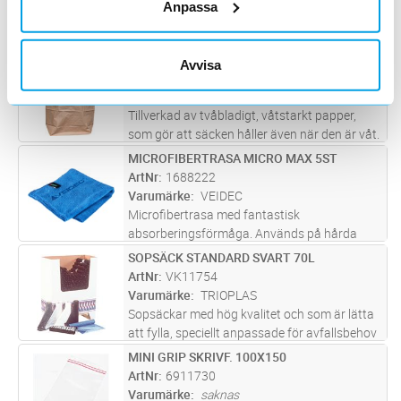
Anpassa
Skumrengöring för hårda och mjuka ytor. Tar
effektivt organisk smuts som kaffefläckar,
insekter, fingeravtryck mm.
PAPPERSSOPSÄCK 2 BLAD 125L
Lägg i kundvagn
ST
Avvisa
ArtNr
VK11748
Varumärke
SVENCO
Tillverkad av tvåbladigt, våtstarkt papper,
som gör att säcken håller även när den är våt.
Miljövänlig och komposterbar.
MICROFIBERTRASA MICRO MAX 5ST
Lägg i kundvagn
FP
Tjocklek/papperskvalitet: 2 x 60 g/m²
ArtNr
1688222
(förutom 60-literssäck som har 2 x 70 g/
...läs
Varumärke
VEIDEC
mer
Microfibertrasa med fantastisk
absorberingsförmåga. Används på hårda
ytor.
SOPSÄCK STANDARD SVART 70L
Lägg i kundvagn
FP
ArtNr
VK11754
Varumärke
TRIOPLAS
Sopsäckar med hög kvalitet och som är lätta
att fylla, speciellt anpassade för avfallsbehov
inom industrin, byggbranschen och
MINI GRIP SKRIVF. 100X150
Lägg i kundvagn
ST
parkförvaltning men fungerar även bra för
ArtNr
6911730
villaägarens behov. Tillverkade
...läs mer
Varumärke
saknas