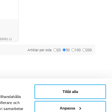
KMNN,-U
ande
en infälld
Artiklar per sida
20
50
100
200
Tillåt alla
ner
Om Sonepar
illhandahålla
or
Historik
ifierare och
Kontaktblad
Ledningsgrupp
Anpassa
 vi samarbetar