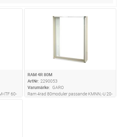
dvagn
Lägg i kundvagn
Antal
ST
RAM 4R 80M
ArtNr
2290053
Varumärke
GARO
-ITF 60-
Ram 4rad 80moduler passande KMNN,-U 20-
e
1. GAROs ramar för utanpåliggande
dvagn
en infälld
montage används för att förvandla en infälld
central till en utanpåliggande.