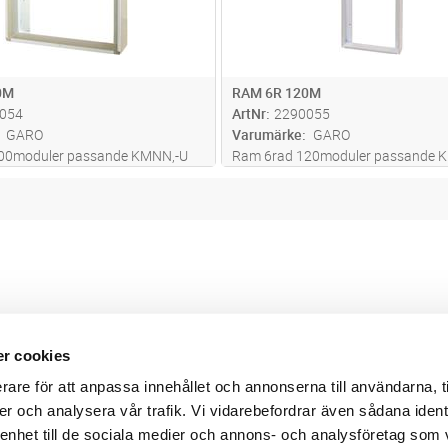
0M
RAM 6R 120M
054
ArtNr
2290055
GARO
Varumärke
GARO
00moduler passande KMNN,-U
Ram 6rad 120moduler passande 
 ramar för utanpåliggande
60-3. GAROs ramar för utanpåligg
änds för att förvandla en infälld
montage används för att förvandla 
 en utanpåliggande.
central till en utanpåliggande.
r cookies
Webbshop
Digitala kataloger/ publikatio
rare för att anpassa innehållet och annonserna till användarna, t
darvillkor
Leverans- och betalningsvillk
er och analysera vår trafik. Vi vidarebefordrar även sådana ident
ritetspolicy
Elektronisk kommunikation
ttider
Produktväljare
 enhet till de sociala medier och annons- och analysföretag som