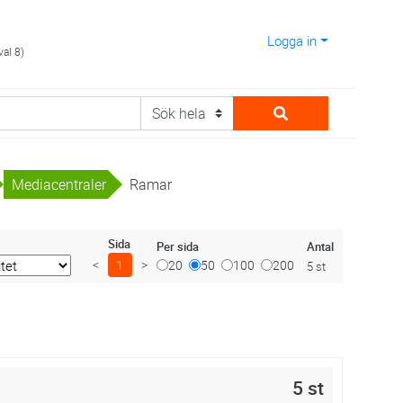
Logga in
val 8)
Mediacentraler
Ramar
Sida
Antal
Per sida
<
1
>
20
50
100
200
5 st
5 st