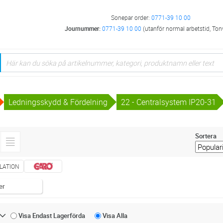
Sonepar order:
0771-39 10 00
Journummer:
0771-39 10 00
(utanför normal arbetstid, Ton
Ledningsskydd & Fördelning
22 - Centralsystem IP20-31
Sortera
LATION
er
Visa Endast
Lagerförda
Visa
Alla