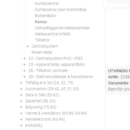
Kombicentral
Kombicetral utan bottenlåda
Antal
Bottenlådor
Ramar
Utanpåliggande Mediacentaler
Mediacentral infälld
Tillbehör
Centralsystem
Reservdelar
23 - Centralsystem IP43 - IP65
25 - Apparatskåp, apparatlådor
26 - Tillbehör centraler
UTVÄNDIG 
28 - Ställverksdetaljer & kanalskenor
ArtNr
2238
Tillfällig el & Sol (24, 52, 75)
Varumärke
Automation (29-42, 45, 51-53)
Ram för ut
Data & Tele (50-62)
bestånede a
Antal
Säkerhet (58, 63)
med utbryt
Belysning (70-83)
utgående le
Värme & Ventilation (85-89, 93-94)
Hemelektronik (93-94)
e-Mobility