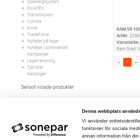
Solenergisystem
Ex/ATEX
Transmission
Cylinda
Excel
RAM 5R 10
TradeForce
ArtNr
2290
Nyheter på lager
Varumärke
Nyheter i sortimentet
Ram 5rad 1
Kampanjer
40-2. GAROs
Lagerrensning
montage anv
<
1
>
Tjänster
central till
Kataloger
Senast visade produkter
Denna webbplats använde
Butik/Kontakt
Om 
Vi använder enhetsidentifie
Felanmälan
Använ
funktioner för sociala medi
Returer
Integ
Beställa PDF fakturor
Öppe
annan information från din