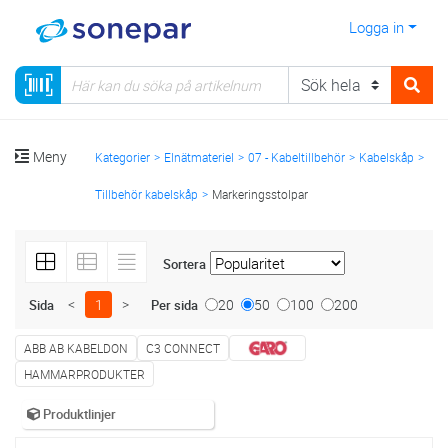
Logga in
Meny
Kategorier
Elnätmateriel
07 - Kabeltillbehör
Kabelskåp
Tillbehör kabelskåp
Markeringsstolpar
Sortera
<
1
>
20
50
100
200
Sida
Per sida
ABB AB KABELDON
C3 CONNECT
HAMMARPRODUKTER
Produktlinjer