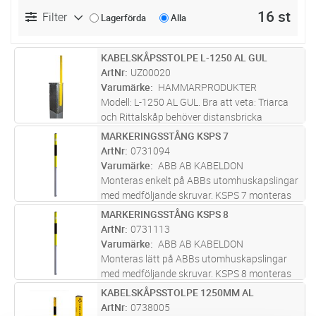
16 st
Filter
Lagerförda
Alla
KABELSKÅPSSTOLPE L-1250 AL GUL
Lägg i kundvagn
ST
ArtNr
UZ00020
Varumärke
HAMMARPRODUKTER
Modell: L-1250 AL GUL. Bra att veta: Triarca
och Rittalskåp behöver distansbricka
(exempel en rundbricka E1562505) 7-8mm för
MARKERINGSSTÅNG KSPS 7
Lägg i kundvagn
ST
att kabelskåpstolpen ska stå rakt.
ArtNr
0731094
Varumärke
ABB AB KABELDON
Monteras enkelt på ABBs utomhuskapslingar
med medföljande skruvar. KSPS 7 monteras
på kapslingar utomhus för att markera,
MARKERINGSSTÅNG KSPS 8
Lägg i kundvagn
ST
skydda och synliggöra. T ex för att upptäcka
ArtNr
0731113
kabelskåp i mörker eller under s
...läs mer
Varumärke
ABB AB KABELDON
Monteras lätt på ABBs utomhuskapslingar
med medföljande skruvar. KSPS 8 monteras
på kapslingar utomhus för att markera,
KABELSKÅPSSTOLPE 1250MM AL
Lägg i kundvagn
ST
skydda och synliggöra. T ex för att upptäcka
ArtNr
0738005