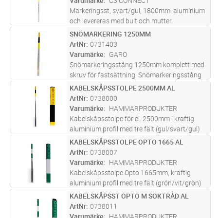
Varumärke
C3 CONNECT
Markeringsst, svart/gul, 1800mm. alumínium
och levereras med bult och mutter.
SNÖMARKERING 1250MM
Lägg i kundvagn
ST
ArtNr
0731403
Varumärke
GARO
Snömarkeringsstång 1250mm komplett med
skruv för fastsättning. Snömarkeringsstång
1250mm för infästning på sidan av skåpet
KABELSKÅPSSTOLPE 2500MM AL
Lägg i kundvagn
ST
komplett med skruv för fastsättning.
ArtNr
0738000
Varumärke
HAMMARPRODUKTER
Kabelskåpsstolpe för el. 2500mm i kraftig
aluminium profil med tre fält (gul/svart/gul)
som varselmärkning. Det övre fältet är utfört i
KABELSKÅPSSTOLPE OPTO 1665 AL
Lägg i kundvagn
ST
gul reflexfolie med text: Kabelskåp med
ArtNr
0738007
Allmän Elfara symbol. T
...läs mer
Varumärke
HAMMARPRODUKTER
Kabelskåpsstolpe Opto 1665mm, kraftig
aluminium profil med tre fält (grön/vit/grön)
som märkning. Det övre fältet är utfört i grön
KABELSKÅPSST OPTO M SÖKTRÅD AL
Lägg i kundvagn
ST
reflexfolie och har texten: Optoskåp med Opto
ArtNr
0738011
symbol. För optokabels
...läs mer
Varumärke
HAMMARPRODUKTER