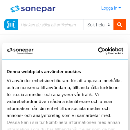
Logga in
Meny
Kategorier
Verktyg, PPE & Förnödenheter
Förnödenheter
Klimatprodukter
Denna webbplats använder cookies
Visa produkter från alla underliggande kategorier
Vi använder enhetsidentifierare för att anpassa innehållet
och annonserna till användarna, tillhandahålla funktioner
för sociala medier och analysera vår trafik. Vi
vidarebefordrar även sådana identifierare och annan
information från din enhet till de sociala medier och
annons- och analysföretag som vi samarbetar med.
Aircondition
Konvektorelement
Dessa kan i sin tur kombinera informationen med annan
information som du har tillhandahållit eller som de har