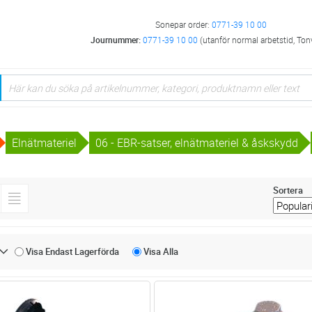
Sonepar order:
0771-39 10 00
Journummer:
0771-39 10 00
(utanför normal arbetstid, Ton
Elnätmateriel
06 - EBR-satser, elnätmateriel & åskskydd
Sortera
Visa Endast
Lagerförda
Visa
Alla
Lägg i kundvagn
Lägg i kun
ST
Antal
ST