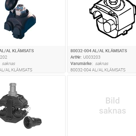
 AL/AL KLÄMSATS
80032-004 AL/AL KLÄMSATS
202
ArtNr
U003203
saknas
Varumärke
saknas
 AL/AL KLÄMSATS
80032-004 AL/AL KLÄMSATS
Lägg i kundvagn
Lägg i kun
ST
Antal
ST