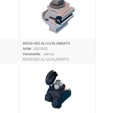
80030-002 AL/CU KLÄMSATS
ArtNr
U003000
Varumärke
saknas
80030-002 AL/CU KLÄMSATS
dvagn
Lägg i kundvagn
Antal
ST