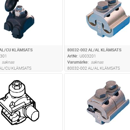
 AL/CU KLÄMSATS
80032-002 AL/AL KLÄMSATS
301
ArtNr
U003201
saknas
Varumärke
saknas
 AL/CU KLÄMSATS
80032-002 AL/AL KLÄMSATS
Lägg i kundvagn
Lägg i kun
ST
Antal
ST