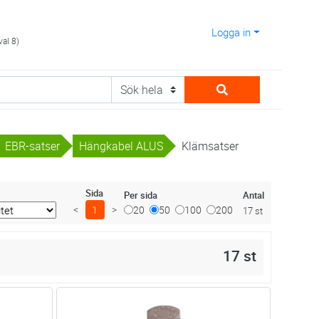
Logga in
val 8)
EBR-satser
Hängkabel ALUS
Klämsatser
Sida
Antal
Per sida
<
1
>
20
50
100
200
17 st
17 st
dvagn
Lägg i kundvagn
Antal
ST