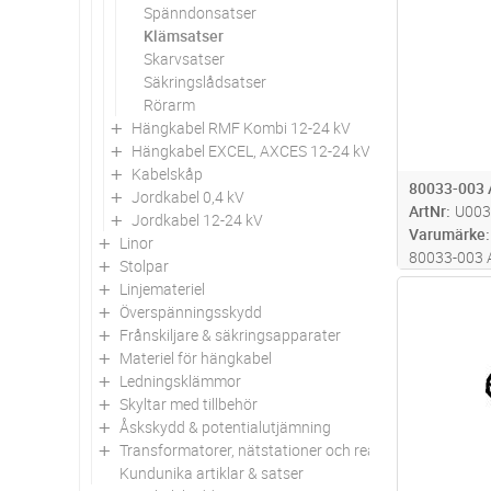
Spänndonsatser
Klämsatser
Skarvsatser
Säkringslådsatser
Rörarm
Hängkabel RMF Kombi 12-24 kV
Hängkabel EXCEL, AXCES 12-24 kV
Kabelskåp
80033-003
Jordkabel 0,4 kV
ArtNr
U003
Jordkabel 12-24 kV
Varumärke
Linor
80033-003
Stolpar
Linjemateriel
Antal
Överspänningsskydd
Frånskiljare & säkringsapparater
Materiel för hängkabel
Ledningsklämmor
Skyltar med tillbehör
Åskskydd & potentialutjämning
Transformatorer, nätstationer och reaktorer
Kundunika artiklar & satser