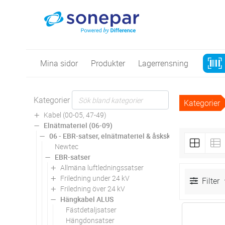
Mina sidor
Produkter
Lagerrensning
Kategorier
Kategorier
Kabel (00-05, 47-49)
Elnätmateriel (06-09)
06 - EBR-satser, elnätmateriel & åskskydd
Newtec
EBR-satser
Allmäna luftledningssatser
Friledning under 24 kV
Filter
Friledning över 24 kV
Hängkabel ALUS
Fästdetaljsatser
Antal
Hängdonsatser