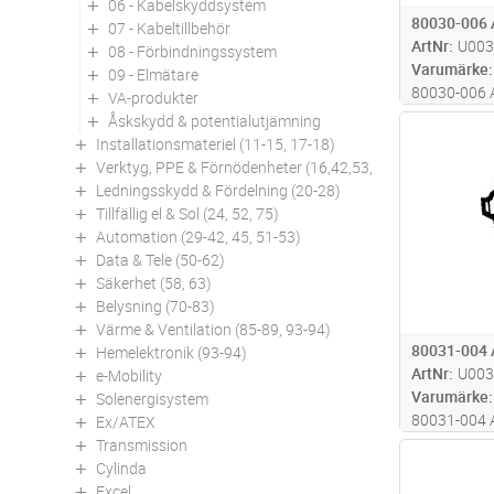
06 - Kabelskyddsystem
80030-006
07 - Kabeltillbehör
ArtNr
U003
08 - Förbindningssystem
Varumärke
09 - Elmätare
80030-006
VA-produkter
Åskskydd & potentialutjämning
Antal
Installationsmateriel (11-15, 17-18)
Verktyg, PPE & Förnödenheter (16,42,53,94)
Ledningsskydd & Fördelning (20-28)
Tillfällig el & Sol (24, 52, 75)
Automation (29-42, 45, 51-53)
Data & Tele (50-62)
Säkerhet (58, 63)
Belysning (70-83)
Värme & Ventilation (85-89, 93-94)
80031-004
Hemelektronik (93-94)
ArtNr
U003
e-Mobility
Varumärke
Solenergisystem
80031-004
Ex/ATEX
Transmission
Antal
Cylinda
Excel