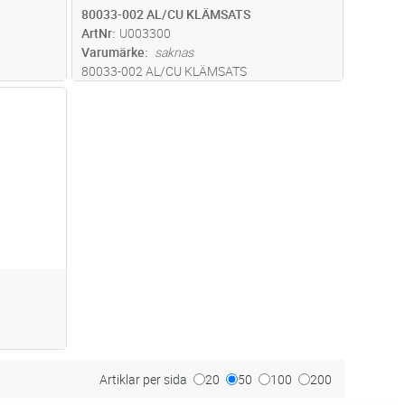
80033-002 AL/CU KLÄMSATS
ArtNr
U003300
Varumärke
saknas
80033-002 AL/CU KLÄMSATS
dvagn
Artiklar per sida
20
50
100
200