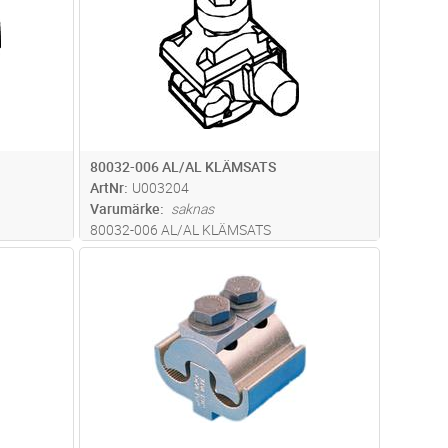
80032-006 AL/AL KLÄMSATS
ArtNr
U003204
Varumärke
saknas
80032-006 AL/AL KLÄMSATS
dvagn
Lägg i kundvagn
Antal
ST