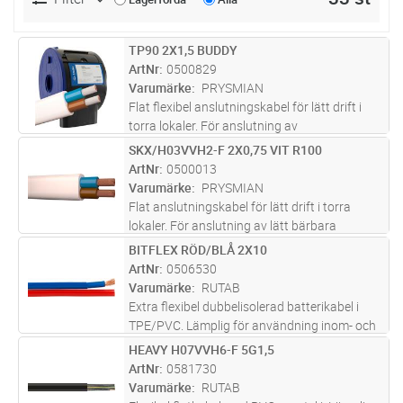
TP90 2X1,5 BUDDY
Lägg i kundvagn
M
ArtNr
0500829
Varumärke
PRYSMIAN
Flat flexibel anslutningskabel för lätt drift i
torra lokaler. För anslutning av
halogenlampor, downlights, etc. Max
SKX/H03VVH2-F 2X0,75 VIT R100
Lägg i kundvagn
M
ledartemperatur 90°C.
ArtNr
0500013
Varumärke
PRYSMIAN
Flat anslutningskabel för lätt drift i torra
lokaler. För anslutning av lätt bärbara
apparater. Olämplig där risk för skador p g a
BITFLEX RÖD/BLÅ 2X10
Lägg i kundvagn
M
värme föreligger. Utsätts kabeln för
ArtNr
0506530
omfattande böjning eller vridni
...läs mer
Varumärke
RUTAB
Extra flexibel dubbelisolerad batterikabel i
TPE/PVC. Lämplig för användning inom- och
utomhus som anslutningskabel för batterier.
HEAVY H07VVH6-F 5G1,5
Lägg i kundvagn
M
Ledare: Röd/blå, Mantel:Transparant
ArtNr
0581730
Varumärke
RUTAB