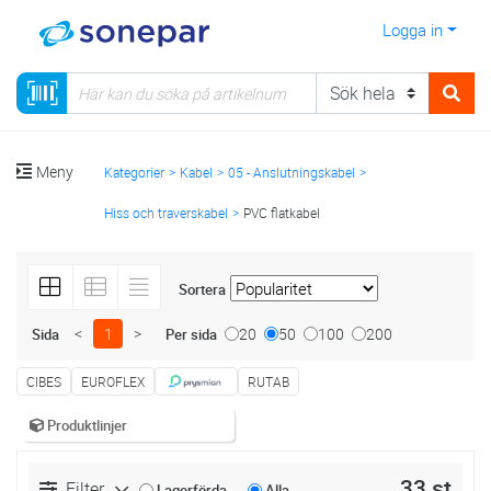
Logga in
Meny
Kategorier
Kabel
05 - Anslutningskabel
Hiss och traverskabel
PVC flatkabel
Sortera
<
1
>
20
50
100
200
Sida
Per sida
CIBES
EUROFLEX
RUTAB
Produktlinjer
33 st
Filter
Lagerförda
Alla