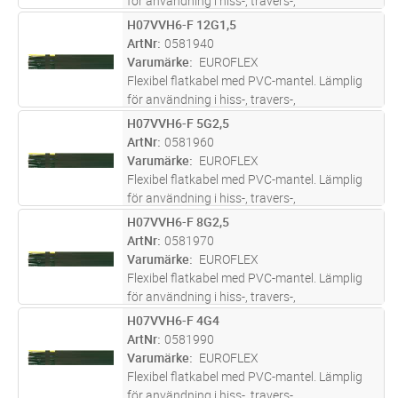
för användning i hiss-, travers-,
krananläggningar och lyftanordningar. För
H07VVH6-F 12G1,5
Lägg i kundvagn
M
installation inomhus i torra och fuktiga rum.
ArtNr
0581940
Varumärke
EUROFLEX
Flexibel flatkabel med PVC-mantel. Lämplig
för användning i hiss-, travers-,
krananläggningar och lyftanordningar. För
H07VVH6-F 5G2,5
Lägg i kundvagn
M
installation inomhus i torra och fuktiga rum.
ArtNr
0581960
Varumärke
EUROFLEX
Flexibel flatkabel med PVC-mantel. Lämplig
för användning i hiss-, travers-,
krananläggningar och lyftanordningar. För
H07VVH6-F 8G2,5
Lägg i kundvagn
M
installation inomhus i torra och fuktiga rum.
ArtNr
0581970
Varumärke
EUROFLEX
Flexibel flatkabel med PVC-mantel. Lämplig
för användning i hiss-, travers-,
krananläggningar och lyftanordningar. För
H07VVH6-F 4G4
Lägg i kundvagn
M
installation inomhus i torra och fuktiga rum.
ArtNr
0581990
Varumärke
EUROFLEX
Flexibel flatkabel med PVC-mantel. Lämplig
för användning i hiss-, travers-,