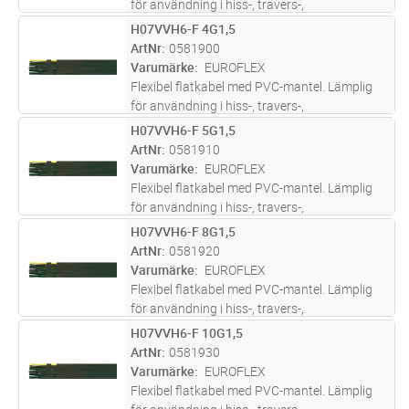
för användning i hiss-, travers-,
krananläggningar och lyftanordningar där
H07VVH6-F 4G1,5
Lägg i kundvagn
M
kraftiga böjningar i ett plan förekommer. För
ArtNr
0581900
installation inomhus i torra och
...läs mer
Varumärke
EUROFLEX
Flexibel flatkabel med PVC-mantel. Lämplig
för användning i hiss-, travers-,
krananläggningar och lyftanordningar. För
H07VVH6-F 5G1,5
Lägg i kundvagn
M
installation inomhus i torra och fuktiga rum.
ArtNr
0581910
Varumärke
EUROFLEX
Flexibel flatkabel med PVC-mantel. Lämplig
för användning i hiss-, travers-,
krananläggningar och lyftanordningar. För
H07VVH6-F 8G1,5
Lägg i kundvagn
M
installation inomhus i torra och fuktiga rum.
ArtNr
0581920
Varumärke
EUROFLEX
Flexibel flatkabel med PVC-mantel. Lämplig
för användning i hiss-, travers-,
krananläggningar och lyftanordningar. För
H07VVH6-F 10G1,5
Lägg i kundvagn
M
installation inomhus i torra och fuktiga rum.
ArtNr
0581930
Varumärke
EUROFLEX
Flexibel flatkabel med PVC-mantel. Lämplig