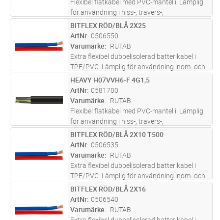
Flexibel flatkabel med PVC-mantel i. Lämplig
för användning i hiss-, travers-,
krananläggningar och lyftanordningar där
BITFLEX RÖD/BLÅ 2X25
Lägg i kundvagn
M
kraftiga böjningar i ett plan förekommer. För
ArtNr
0506550
installation inomhus i torra och
...läs mer
Varumärke
RUTAB
Extra flexibel dubbelisolerad batterikabel i
TPE/PVC. Lämplig för användning inom- och
utomhus som anslutningskabel för batterier.
HEAVY H07VVH6-F 4G1,5
Lägg i kundvagn
M
Ledare: Röd/blå, Mantel:Transparant
ArtNr
0581700
Varumärke
RUTAB
Flexibel flatkabel med PVC-mantel i. Lämplig
för användning i hiss-, travers-,
krananläggningar och lyftanordningar där
BITFLEX RÖD/BLÅ 2X10 T500
Lägg i kundvagn
M
kraftiga böjningar i ett plan förekommer. För
ArtNr
0506535
installation inomhus i torra och
...läs mer
Varumärke
RUTAB
Extra flexibel dubbelisolerad batterikabel i
TPE/PVC. Lämplig för användning inom- och
utomhus som anslutningskabel för batterier.
BITFLEX RÖD/BLÅ 2X16
Lägg i kundvagn
M
Ledare: Röd/blå, Mantel:Transparant
ArtNr
0506540
Varumärke
RUTAB
Extra flexibel dubbelisolerad batterikabel i