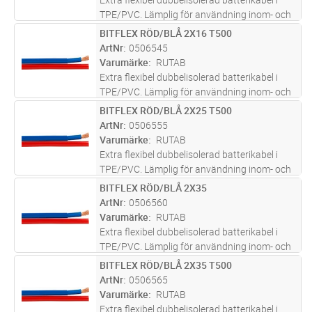
TPE/PVC. Lämplig för användning inom- och
utomhus som anslutningskabel för batterier.
BITFLEX RÖD/BLÅ 2X16 T500
Lägg i kundvagn
M
Ledare: Röd/blå, Mantel:Transparant
ArtNr
0506545
Varumärke
RUTAB
Extra flexibel dubbelisolerad batterikabel i
TPE/PVC. Lämplig för användning inom- och
utomhus som anslutningskabel för batterier.
BITFLEX RÖD/BLÅ 2X25 T500
Lägg i kundvagn
M
Ledare: Röd/blå, Mantel:Transparant
ArtNr
0506555
Varumärke
RUTAB
Extra flexibel dubbelisolerad batterikabel i
TPE/PVC. Lämplig för användning inom- och
utomhus som anslutningskabel för batterier.
BITFLEX RÖD/BLÅ 2X35
Lägg i kundvagn
M
Ledare: Röd/blå, Mantel:Transparant
ArtNr
0506560
Varumärke
RUTAB
Extra flexibel dubbelisolerad batterikabel i
TPE/PVC. Lämplig för användning inom- och
utomhus som anslutningskabel för batterier.
BITFLEX RÖD/BLÅ 2X35 T500
Lägg i kundvagn
M
Ledare: Röd/blå, Mantel:Transparant
ArtNr
0506565
Varumärke
RUTAB
Extra flexibel dubbelisolerad batterikabel i