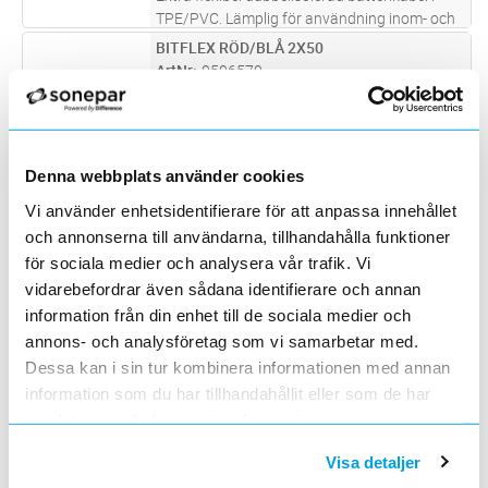
TPE/PVC. Lämplig för användning inom- och
utomhus som anslutningskabel för batterier.
BITFLEX RÖD/BLÅ 2X50
Lägg i kundvagn
M
Ledare: Röd/blå, Mantel:Transparant
ArtNr
0506570
Varumärke
RUTAB
Extra flexibel dubbelisolerad batterikabel i
TPE/PVC. Lämplig för användning inom- och
utomhus som anslutningskabel för batterier.
BITFLEX RÖD/BLÅ 2X50 T500
Lägg i kundvagn
M
Denna webbplats använder cookies
Ledare: Röd/blå, Mantel:Transparant
ArtNr
0506575
Vi använder enhetsidentifierare för att anpassa innehållet
Varumärke
RUTAB
och annonserna till användarna, tillhandahålla funktioner
Extra flexibel dubbelisolerad batterikabel i
TPE/PVC. Lämplig för användning inom- och
för sociala medier och analysera vår trafik. Vi
utomhus som anslutningskabel för batterier.
vidarebefordrar även sådana identifierare och annan
FLATKABEL 4G1,5 PVC
Lägg i kundvagn
M
Ledare: Röd/blå, Mantel:Transparant
ArtNr
0580510
information från din enhet till de sociala medier och
Varumärke
CIBES
annons- och analysföretag som vi samarbetar med.
PVC-plattkabel 4 G 1.5
Dessa kan i sin tur kombinera informationen med annan
information som du har tillhandahållit eller som de har
FLATKABEL 5G2,5 PVC
Lägg i kundvagn
M
samlat in när du har använt deras tjänster.
ArtNr
0580550
Varumärke
CIBES
Visa detaljer
PVC-plattkabel 5 G 2.5