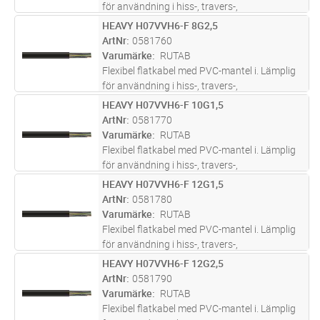
för användning i hiss-, travers-,
krananläggningar och lyftanordningar där
HEAVY H07VVH6-F 8G2,5
Lägg i kundvagn
M
kraftiga böjningar i ett plan förekommer. För
ArtNr
0581760
installation inomhus i torra och
...läs mer
Varumärke
RUTAB
Flexibel flatkabel med PVC-mantel i. Lämplig
för användning i hiss-, travers-,
krananläggningar och lyftanordningar där
HEAVY H07VVH6-F 10G1,5
Lägg i kundvagn
M
kraftiga böjningar i ett plan förekommer. För
ArtNr
0581770
installation inomhus i torra och
...läs mer
Varumärke
RUTAB
Flexibel flatkabel med PVC-mantel i. Lämplig
för användning i hiss-, travers-,
krananläggningar och lyftanordningar där
HEAVY H07VVH6-F 12G1,5
Lägg i kundvagn
M
kraftiga böjningar i ett plan förekommer. För
ArtNr
0581780
installation inomhus i torra och
...läs mer
Varumärke
RUTAB
Flexibel flatkabel med PVC-mantel i. Lämplig
för användning i hiss-, travers-,
krananläggningar och lyftanordningar där
HEAVY H07VVH6-F 12G2,5
Lägg i kundvagn
M
kraftiga böjningar i ett plan förekommer. För
ArtNr
0581790
installation inomhus i torra och
...läs mer
Varumärke
RUTAB
Flexibel flatkabel med PVC-mantel i. Lämplig