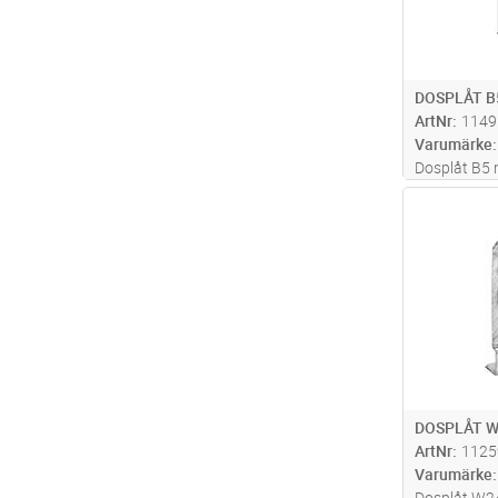
DOSPLÅT B5
ArtNr
1149
Varumärke
Dosplåt B5 
trådstegar.
Antal
hålbild för
DOSPLÅT W
ArtNr
1125
Varumärke
Dosplåt W24