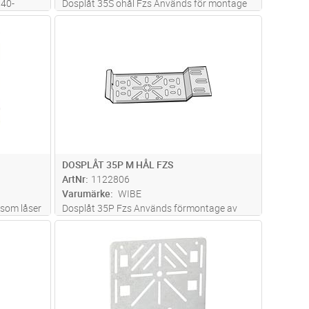
 40-
Dosplåt 35S ohål Fzs Används för montage
av dosor och armaturer, monteras stående
dvagn
Lägg i kundvagn
Antal
ST
eller hängande på sidoprofilen.
DOSPLÅT 35P M HÅL FZS
ArtNr
1122806
Varumärke
WIBE
 som låser
Dosplåt 35P Fzs Används förmontage av
lbild för
dosor och armaturer, fastmonteras liggande
dvagn
Lägg i kundvagn
Antal
ST
enkel
mellan stegpinnarna.