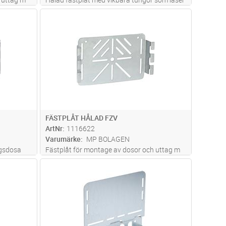
under rännkanten.Det finns även hålbild för 2
dvagn
Lägg i kundvagn
Antal
ST
st Actassi och 2 st Keystone för enkel
montage av datajack.
FÄSTPLÅT HÅLAD FZV
ArtNr
1116622
Varumärke
MP BOLAGEN
ngsdosa
Fästplåt för montage av dosor och uttag m
gar.
m - hålad.
dvagn
Lägg i kundvagn
Antal
ST
amt plint