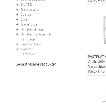
Fästplåt fö
Ex/ATEX
m - hålad.
Transmission
Antal
Cylinda
Excel
TradeForce
Nyheter på lager
Nyheter i sortimentet
Kampanjer
Lagerrensning
Tjänster
Kataloger
FÄSTPLÅT 
ArtNr
2684
Senast visade produkter
Varumärke
Fästplåt fö
m.
Antal