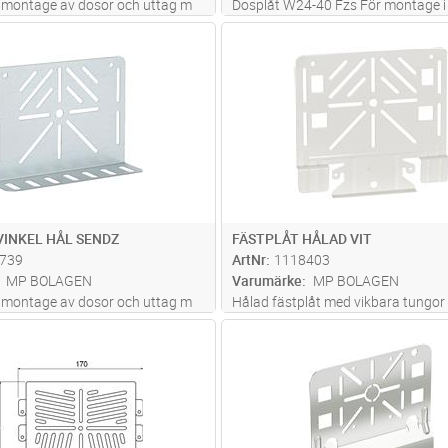
r montage av dosor och uttag m
Dosplåt W24-40 Fzs För montage i
kantsrännor och armaturskenor
Lägg i kundvagn
Lägg i kun
ST
Antal
ST
VINKEL HÅL SENDZ
FÄSTPLÅT HÅLAD VIT
739
ArtNr
1118403
MP BOLAGEN
Varumärke
MP BOLAGEN
r montage av dosor och uttag m
Hålad fästplåt med vikbara tungor
under rännkanten. Det finns även hå
Lägg i kundvagn
Lägg i kun
ST
Antal
ST
2 st Actassi och 2 st Keystone för 
montage av datajack.