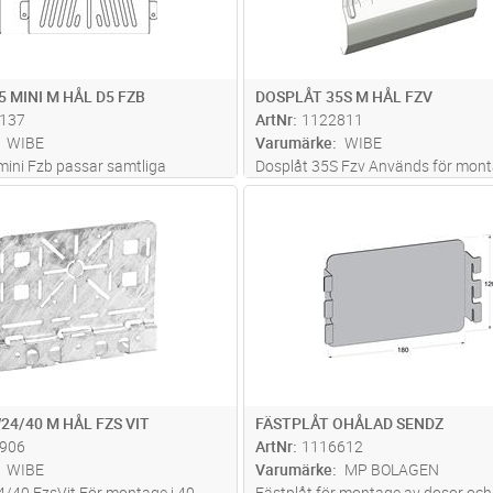
 MINI M HÅL D5 FZB
DOSPLÅT 35S M HÅL FZV
137
ArtNr
1122811
WIBE
Varumärke
WIBE
mini Fzb passar samtliga
Dosplåt 35S Fzv Används för mont
 Hålade plåtar är försedda med
dosor och armaturer, monteras stå
Lägg i kundvagn
Lägg i kun
ST
Antal
ST
 4st Actassi/LexCom modularjack
hängande på sidoprofilen.
24/40 M HÅL FZS VIT
FÄSTPLÅT OHÅLAD SENDZ
906
ArtNr
1116612
WIBE
Varumärke
MP BOLAGEN
/40 FzsVit För montage i 40-
Fästplåt för montage av dosor och