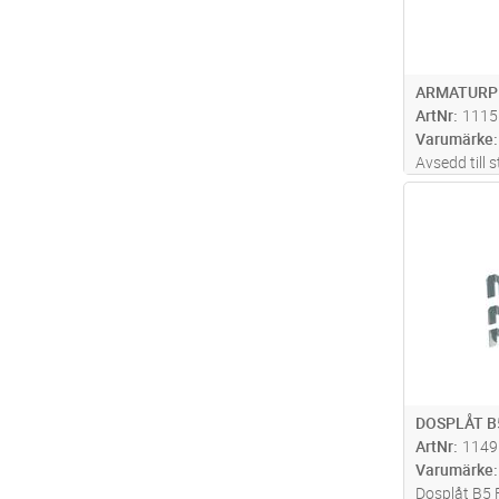
ARMATURP
ArtNr
1115
Varumärke
Avsedd till 
PZ4. Läggs 
Antal
DOSPLÅT B
ArtNr
1149
Varumärke
Dosplåt B5 