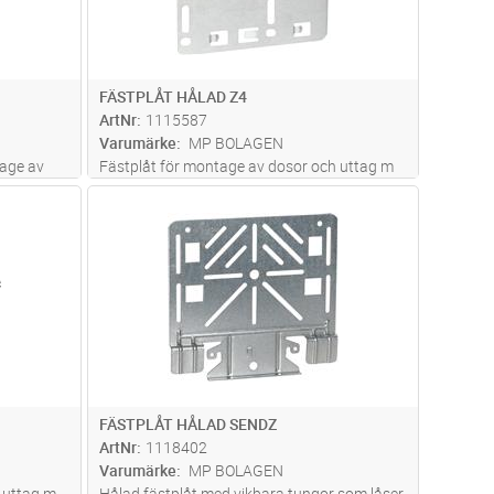
FÄSTPLÅT HÅLAD Z4
ArtNr
1115587
Varumärke
MP BOLAGEN
age av
Fästplåt för montage av dosor och uttag m
ende eller
m. Snäpps fast i stegsidan på stegtyperna
dvagn
Lägg i kundvagn
Antal
ST
MP-S, TS, Z, PZ, PZ4 och Z4. Skruvas fast på
stegtyp MP-FZ. Det finns även hålbild för 2 st
Actassi och 2 st Keyst
...läs mer
FÄSTPLÅT HÅLAD SENDZ
ArtNr
1118402
Varumärke
MP BOLAGEN
 uttag m
Hålad fästplåt med vikbara tungor som låser