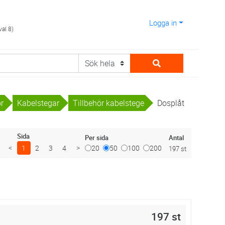
Logga in
val 8)
or
Kabelstegar
Tillbehör kabelstege
Dosplåt
Sida
Antal
Per sida
<
1
2
3
4
>
20
50
100
200
197 st
197 st