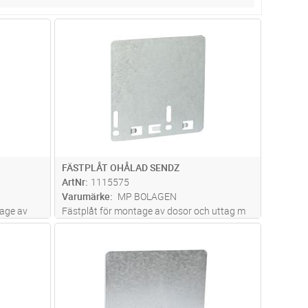
dvagn
Lägg i kundvagn
Antal
ST
FÄSTPLÅT OHÅLAD SENDZ
ArtNr
1115575
Varumärke
MP BOLAGEN
age av
Fästplåt för montage av dosor och uttag m
ende eller
m. Snäpps fast i stegsidan på stegtyperna
dvagn
Lägg i kundvagn
Antal
ST
MP-S, TS, Z, PZ och AZ. Skruvas fast på
stegtyp MP-FZ.