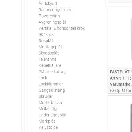
Ändskydd
Reduceringsskarv
Antal
T-avgrening
Avgreningsplåt
Vertikal & horisontell krök
90° krök
Dosplåt
Montageplåt
Skyddsplåt
Teleränna
Kabelhållare
Plåt med uttag
FÄSTPLÅT 
Lock
ArtNr
1115
Lockklammer
Varumärke
Gängad stång
Fästplåt fö
Skruvar
m. Snäpps f
Antal
Mutterbricka
MP-S, TS, Z,
Mellanlägg
stegtyp MP-F
Underläggsplåt
Actassi och 
Märkplåt
Valvstolpe