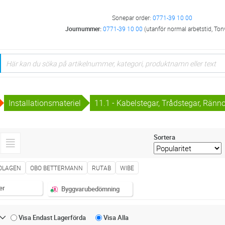
Sonepar order:
0771-39 10 00
Journummer:
0771-39 10 00
(utanför normal arbetstid, Ton
Installationsmateriel
11.1 - Kabelstegar, Trådstegar, Ränn
Sortera
OLAGEN
OBO BETTERMANN
RUTAB
WIBE
er
Byggvarubedömning
Visa Endast
Lagerförda
Visa
Alla