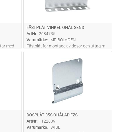
FÄSTPLÅT VINKEL OHÅL SEND
ArtNr
2684735
Varumärke
MP BOLAGEN
åtar med
Fästplåt för montage av dosor och uttag m
m.
dvagn
Lägg i kundvagn
Antal
ST
DOSPLÅT 35S OHÅLAD FZS
ArtNr
1122809
Varumärke
WIBE