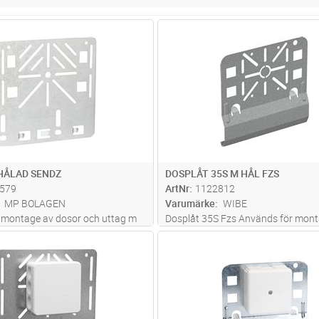
Lägg i kundvagn
Lägg i kun
ST
Antal
ST
HÅLAD SENDZ
DOSPLÅT 35S M HÅL FZS
579
ArtNr
1122812
MP BOLAGEN
Varumärke
WIBE
r montage av dosor och uttag m
Dosplåt 35S Fzs Används för mont
ast i stegsidan på stegtyperna
dosor och armaturer, monteras stå
Lägg i kundvagn
Lägg i kun
ST
Antal
ST
 PZ och AZ. Skruvas fast på
hängande på sidoprofilen.
Z. Det finns även hålbild för 2 st
2 st Keystone f
...läs mer