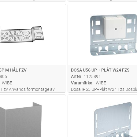
 Hålade plåtar är försedda med
vägsuttag IP 21, 16A 250V. Väggu
Lägg i kundvagn
Lägg i kun
ST
Antal
ST
 4st Actassi/LexCom modularjack
petskydd och jord sitter integrerat 
vilket gör uttaget beröringsskydda
utan centrumplattan monterad.
5P M HÅL FZV
DOSA U56 UP + PLÅT W24 FZS
805
ArtNr
1125891
WIBE
Varumärke
WIBE
P Fzv Används förmontage av
Dosa IP65 UP+Plåt W24 Fzs Dospl
rmaturer, fastmonteras liggande
förmonterade dosor och uttag
Lägg i kundvagn
Lägg i kun
ST
Antal
ST
pinnarna.