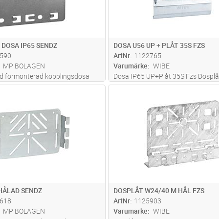
 DOSA IP65 SENDZ
DOSA U56 UP + PLÅT 35S FZS
590
ArtNr
1122765
MP BOLAGEN
Varumärke
WIBE
ed förmonterad kopplingsdosa
Dosa IP65 UP+Plåt 35S Fzs Dospl
ermoplast med tio införingar.
förmonterade dosor och uttag
Lägg i kundvagn
Lägg i kun
ST
Antal
ST
tan plint. Passande
ing, ABB E14 382 73, samt plint
401.
HÅLAD SENDZ
DOSPLÅT W24/40 M HÅL FZS
618
ArtNr
1125903
MP BOLAGEN
Varumärke
WIBE