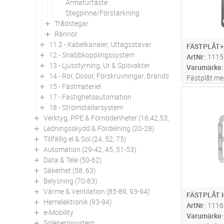
Armaturfäste
Stegpinne/Förstärkning
Trådstegar
Rännor
11.2 - Kabelkanaler, Uttagsstavar
FÄSTPLÅT+
12 - Snabbkopplingssystem
ArtNr
1115
13 - Ljusstyrning, Ur & Spisvakter
Varumärke
14 - Rör, Dosor, Förskruvningar, Brandskydd
Fästplåt m
15 - Fästmateriel
IP65 i vit t
Antal
17 - Fastighetsautomation
Levereras u
18 - Strömställarsystem
dragavlastn
Verktyg, PPE & Förnödenheter (16,42,53,94)
ABB E1438
Ledningsskydd & Fördelning (20-28)
Tillfällig el & Sol (24, 52, 75)
Automation (29-42, 45, 51-53)
Data & Tele (50-62)
Säkerhet (58, 63)
Belysning (70-83)
Värme & Ventilation (85-89, 93-94)
FÄSTPLÅT 
Hemelektronik (93-94)
ArtNr
1116
e-Mobility
Varumärke
Solenergisystem