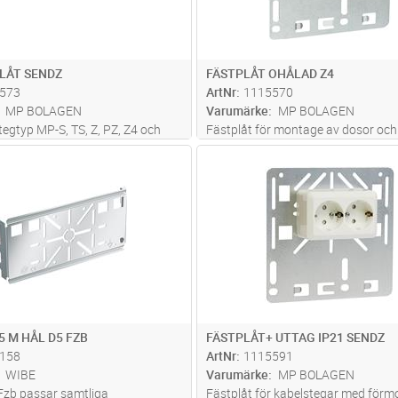
LÅT SENDZ
FÄSTPLÅT OHÅLAD Z4
573
ArtNr
1115570
MP BOLAGEN
Varumärke
MP BOLAGEN
stegtyp MP-S, TS, Z, PZ, Z4 och
Fästplåt för montage av dosor och
mellan två stegpinnar.
m. Snäpps fast i stegsidan på steg
Lägg i kundvagn
Lägg i kun
ST
Antal
ST
MP-S, TS, Z, PZ, PZ4 och Z4. Skruva
stegtyp MP-FZ.
5 M HÅL D5 FZB
FÄSTPLÅT+ UTTAG IP21 SENDZ
158
ArtNr
1115591
WIBE
Varumärke
MP BOLAGEN
Fzb passar samtliga
Fästplåt för kabelstegar med förmo