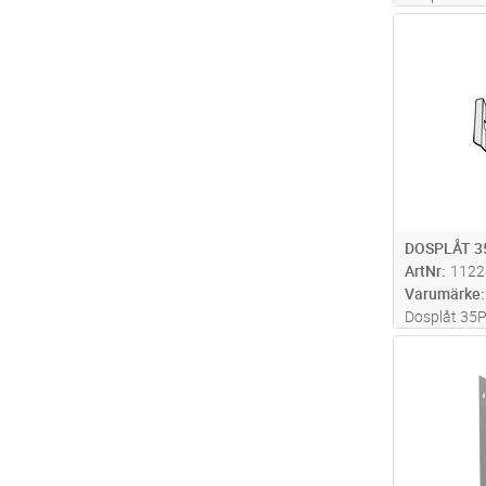
trådstegar.
Antal
hålbild för
DOSPLÅT 3
ArtNr
1122
Varumärke
Dosplåt 35
dosor och a
Antal
mellan steg