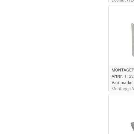
kantsränno
Antal
MONTAGEPL
ArtNr
1122
Varumärke
Montageplå
montage på 
Antal
fastmonteras