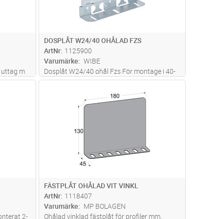
DOSPLÅT W24/40 OHÅLAD FZS
ArtNr
1125900
Varumärke
WIBE
 uttag m
Dosplåt W24/40 ohål Fzs För montage i 40-
typerna
kantsrännor och armaturskenor
dvagn
Lägg i kundvagn
Antal
ST
s fast på
FÄSTPLÅT OHÅLAD VIT VINKL
ArtNr
1118407
Varumärke
MP BOLAGEN
nterat 2-
Ohålad vinklad fästplåt för profiler mm,