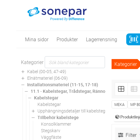
Mina sidor
Produkter
Lagerrensning
Kategorier
Kategorier
Kabel (00-05, 47-49)
Elnätmateriel (06-09)
Installationsmateriel (11-15, 17-18)
11.1 - Kabelstegar, Trådstegar, Rännor
Kabelstegar
Kabelstegar
MEKA
MP B
Upphängningsdetaljer till kabelstege
Produktlinj
Tillbehör kabelstege
Konsolklammer
Stegskarv
Filter
Väggfäste