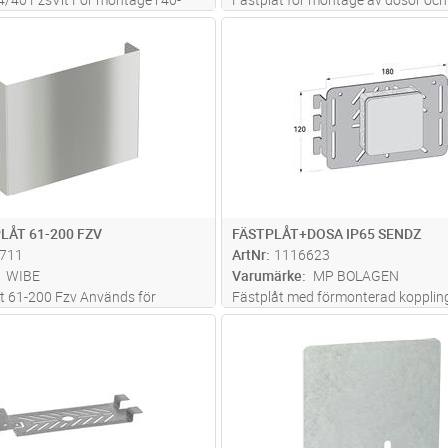
r och armaturskenor
m - ohålad.
Lägg i kundvagn
Lägg i kun
ST
Antal
ST
ÅT 61-200 FZV
FÄSTPLÅT+DOSA IP65 SENDZ
711
ArtNr
1116623
WIBE
Varumärke
MP BOLAGEN
t 61-200 Fzv Används för
Fästplåt med förmonterad koppli
vertikala kabelstegar,
IP65 i vit termoplast med tio införin
Lägg i kundvagn
Lägg i kun
ST
Antal
ST
 i sidoprofilen
Levereras utan plint. Passande
dragavlastning, ABB E14 382 73, s
ABB E14 384 01.