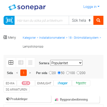
Logga in
Meny
Kategorier
Installationsmateriel
18 - Strömställarsystem
Lampstickpropp
Sortera
<
1
>
20
50
100
200
Sida
Per sida
ED-WA
EMMLIGHT
SG ARMATUREN
Produktlinjer
Byggvarubedömning