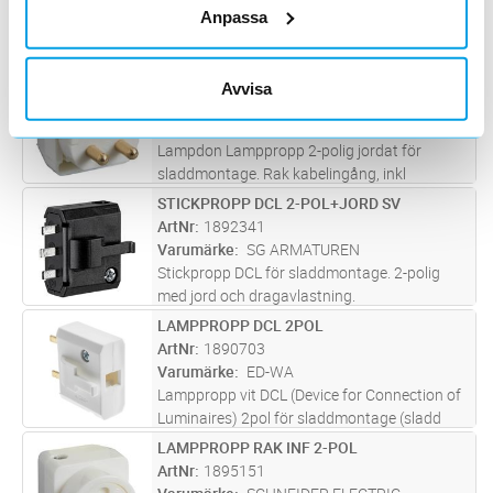
Varumärke
EMMLIGHT
Anpassa
Lamppropp med sladd
LAMPPROPP RAK INF JORDAT
Lägg i kundvagn
ST
Avvisa
ArtNr
1895161
Varumärke
SCHNEIDER ELECTRIC
Lampdon Lamppropp 2-polig jordat för
sladdmontage. Rak kabelingång, inkl
dragavlastning. Polarvit
STICKPROPP DCL 2-POL+JORD SV
Lägg i kundvagn
ST
ArtNr
1892341
Varumärke
SG ARMATUREN
Stickpropp DCL för sladdmontage. 2-polig
med jord och dragavlastning.
LAMPPROPP DCL 2POL
Lägg i kundvagn
ST
ArtNr
1890703
Varumärke
ED-WA
Lamppropp vit DCL (Device for Connection of
Luminaires) 2pol för sladdmontage (sladd
ingår ej) enligt standarden (EN 61995) för
LAMPPROPP RAK INF 2-POL
Lägg i kundvagn
ST
lamputtag i Europa. Skruvanslutning av
ArtNr
1895151
ledarna inkl dragavlastning. Til
...läs mer