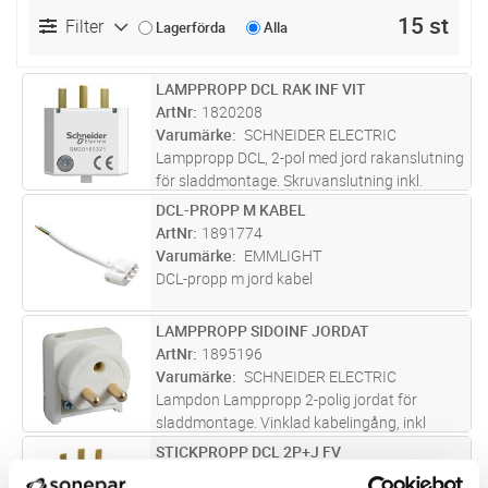
15 st
Filter
Lagerförda
Alla
LAMPPROPP DCL RAK INF VIT
Lägg i kundvagn
ST
ArtNr
1820208
Varumärke
SCHNEIDER ELECTRIC
Lamppropp DCL, 2-pol med jord rakanslutning
för sladdmontage. Skruvanslutning inkl.
dragavlastning. Vit
DCL-PROPP M KABEL
Lägg i kundvagn
ST
ArtNr
1891774
Varumärke
EMMLIGHT
DCL-propp m jord kabel
LAMPPROPP SIDOINF JORDAT
Lägg i kundvagn
ST
ArtNr
1895196
Varumärke
SCHNEIDER ELECTRIC
Lampdon Lamppropp 2-polig jordat för
sladdmontage. Vinklad kabelingång, inkl
dragavlastning. Polarvit
STICKPROPP DCL 2P+J FV
Lägg i kundvagn
ST
ArtNr
1895240