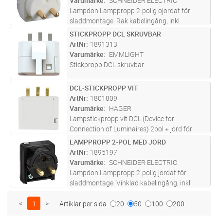
Varumärke
SCHNEIDER ELECTRIC
Lampdon Lamppropp 2-polig ojordat för
sladdmontage. Rak kabelingång, inkl
dragavlastning. Polarvit
STICKPROPP DCL SKRUVBAR
Lägg i kundvagn
ST
ArtNr
1891313
Varumärke
EMMLIGHT
Stickpropp DCL skruvbar
DCL-STICKPROPP VIT
Lägg i kundvagn
ST
ArtNr
1801809
Varumärke
HAGER
Lampstickpropp vit DCL (Device for
Connection of Luminaires) 2pol + jord för
sladdmontage (sladd ingår ej) enligt
LAMPPROPP 2-POL MED JORD
Lägg i kundvagn
ST
standarden (EN 61995) för lamputtag i
ArtNr
1895197
Europa. Skruvanslutning inkl dragavlastning.
Varumärke
SCHNEIDER ELECTRIC
Ti
...läs mer
Lampdon Lamppropp 2-polig jordat för
sladdmontage. Vinklad kabelingång, inkl
dragavlastning. Svart
<
1
>
Artiklar per sida
20
50
100
200