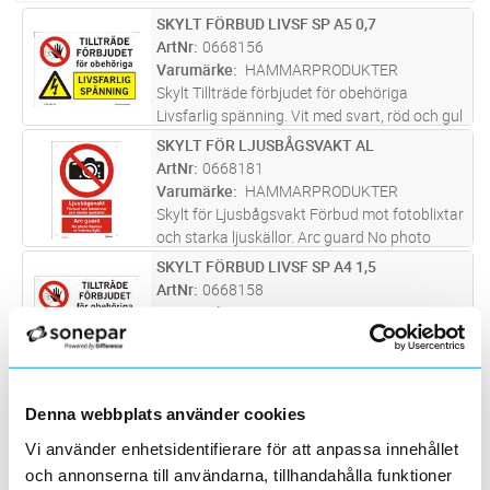
SKYLT FÖRBUD LIVSF SP A5 0,7
Lägg i kundvagn
ST
ArtNr
0668156
Varumärke
HAMMARPRODUKTER
Skylt Tillträde förbjudet för obehöriga
Livsfarlig spänning. Vit med svart, röd och gul
text. 0,7mm alum.med hål för montage.
SKYLT FÖR LJUSBÅGSVAKT AL
Lägg i kundvagn
ST
Lämplig på plana ytor exempelvis dörr.
ArtNr
0668181
Screentryckt samt skyddslackad med
...läs
Varumärke
HAMMARPRODUKTER
mer
Skylt för Ljusbågsvakt Förbud mot fotoblixtar
och starka ljuskällor. Arc guard No photo
flashes or intense light. Vit med svart och röd
SKYLT FÖRBUD LIVSF SP A4 1,5
Lägg i kundvagn
ST
text. 0,7mm alum, med hål för
ArtNr
0668158
montage.Placeras där ljusbågsvakt
...läs mer
Varumärke
HAMMARPRODUKTER
Skylt Tillträde förbjudet för obehöriga
Livsfarlig spänning. Vit med svart, röd och gul
text, 1,5mm hörnrundad alum, med hål för
SKYLT F RISKSTOLPE/RÖTSKADA AL
Lägg i kundvagn
ST
montage. Lämplig på plana och ojämna ytor
ArtNr
0668081
Denna webbplats använder cookies
samt även till staket/grinda
...läs mer
Varumärke
HAMMARPRODUKTER
Vi använder enhetsidentifierare för att anpassa innehållet
Skylt "FÖRBJUDET ATT GÅ UPP I STOLPEN
och annonserna till användarna, tillhandahålla funktioner
UTAN SÄKERHETSÅTGÄRDER. Uppsatt av