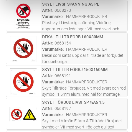
hörnrundad alum, med hål för montage.
SKYLT LIVSF SPÄNNING A5 PL
Lägg i kundvagn
ST
Lämplig på plana och ojämna ytor samt även
ArtNr
0668273
till staket/grindar . Kan sätt
...läs mer
Varumärke
HAMMARPRODUKTER
Plastskylt Livsfarlig spänning Vidrör ej
apparater och ledningar. Vit med svart och
röd text. Placeras där beröringsfara föreligger.
DEKAL TILLTR FÖRBJ 80X80MM
Lägg i kundvagn
ST
ArtNr
0668154
Varumärke
HAMMARPRODUKTER
Dekal som sätts upp där tillträde är förbjudet
för obehöriga.
SKYLT TILLTR FÖRBJ 150X150MM
Lägg i kundvagn
ST
ArtNr
0668191
Varumärke
HAMMARPRODUKTER
Skylt Tillträde Förbjudet. Vit med svart och röd
symbol. 1,5mm alum, med hål för montage.
Vid tillträdesförbud. Kan kombineras med
SKYLT FÖRBUD LIVSF SP ½A5 1,5
Lägg i kundvagn
ST
skylt 0668141 (Allmän Elfara symbol i samma
ArtNr
0668197
storlek). Screentryckt s
...läs mer
Varumärke
HAMMARPRODUKTER
Skylt med Allmän Elfara & Tillträde förbjudet
symboler. Vit med svart, röd och gul text.