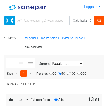
Logga in
Meny
Kategorier
Transmission
Skyltar & tillbehör
Förbudsskyltar
Sortera
<
1
>
20
50
100
200
Sida
Per sida
HAMMARPRODUKTER
13 st
Filter
Lagerförda
Alla