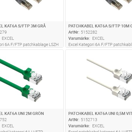
L KAT6A S/FTP 3M GRÅ
PATCHKABEL KAT6A S/FTP 10M 
279
ArtNr
5152282
EXCEL
Varumärke
EXCEL
ori 6A F/FTP patchkablage LSZH
Excel Kategori 6A F/FTP patchkab
h testas enligt kraven i ISO
tillverkas och testas enligt kraven i
Lägg i kundvagn
Lägg i kun
ST
Antal
FP
0173 och TIA/EIA 568. Försedd
11801, EN 50173 och TIA/EIA 568.
böjskydd och skydd över
med gjutna böjskydd och skydd öv
går i Excels 25-åriga syste
...läs
låsarmen. Ingår i Excels 25-åriga s
mer
L KAT6A UNI 2M GRÖN
PATCHKABEL KAT6A UNI 0,5M VI
752
ArtNr
5152713
EXCEL
Varumärke
EXCEL
kabel kategori 6A U/FTP
Excel patchkabel kategori 6A U/FT