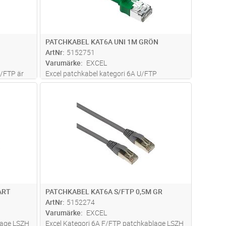
PATCHKABEL KAT6A UNI 1M GRÖN
ArtNr
5152751
Varumärke
EXCEL
/FTP är
Excel patchkabel kategori 6A U/FTP
skärmad
patchkabel med 28AWG- flerkardeliga
dvagn
Lägg i kundvagn
Antal
FP
hkabeln
kopparledare. Patchkabeln är avsedd för
ch
både skärmade och oskärmade nät.
SO- och
Idealiska vid installationer med hög densitet
eller i t
...läs mer
ART
PATCHKABEL KAT6A S/FTP 0,5M GR
ArtNr
5152274
Varumärke
EXCEL
lage LSZH
Excel Kategori 6A F/FTP patchkablage LSZH