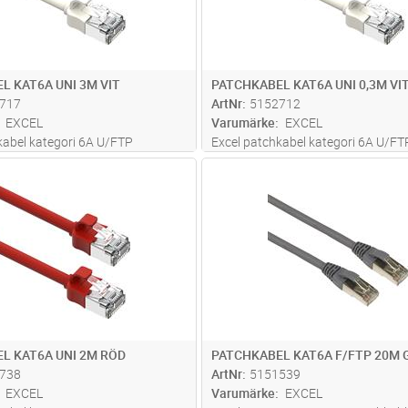
L KAT6A UNI 3M VIT
PATCHKABEL KAT6A UNI 0,3M VI
717
ArtNr
5152712
EXCEL
Varumärke
EXCEL
kabel kategori 6A U/FTP
Excel patchkabel kategori 6A U/FT
med 28AWG- flerkardeliga
patchkabel med 28AWG- flerkardel
Lägg i kundvagn
Lägg i kun
ST
Antal
ST
e. Patchkabeln är avsedd för
kopparledare. Patchkabeln är avse
ade och oskärmade nät.
både skärmade och oskärmade nät
d installationer med hög densitet
Idealiska vid installationer med hög
 mer
eller i t
...läs mer
L KAT6A UNI 2M RÖD
PATCHKABEL KAT6A F/FTP 20M 
738
ArtNr
5151539
EXCEL
Varumärke
EXCEL