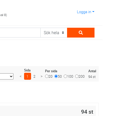
Logga in
val 8)
Sida
Antal
Per sida
<
1
2
>
20
50
100
200
94 st
94 st