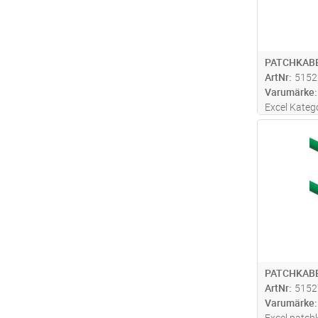
PATCHKABE
ArtNr
5152
Varumärke
Excel Kateg
tillverkas oc
Antal
11801, EN 5
med gjutna 
låsarmen. In
mer
PATCHKABE
ArtNr
5152
Varumärke
Excel patch