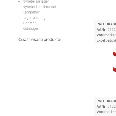
Nyheter på lager
Nyheter i sortimentet
Kampanjer
Lagerrensning
Tjänster
PATCHKABE
Kataloger
ArtNr
5152
Varumärke
Senast visade produkter
Excel patch
patchkabel 
Antal
kopparledar
både skärm
Idealiska vi
eller i t
...läs
PATCHKABE
ArtNr
5152
Varumärke