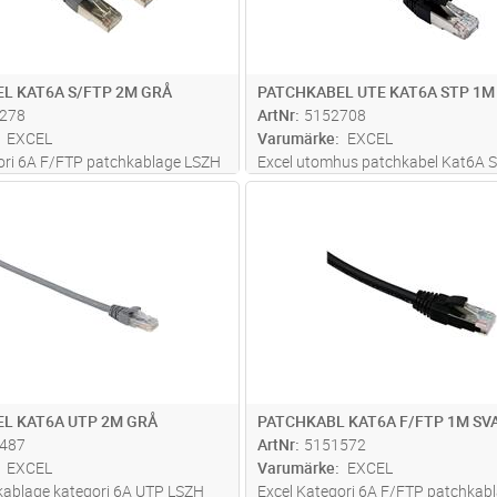
L KAT6A S/FTP 2M GRÅ
PATCHKABEL UTE KAT6A STP 1M
278
ArtNr
5152708
EXCEL
Varumärke
EXCEL
ori 6A F/FTP patchkablage LSZH
Excel utomhus patchkabel Kat6A S
h testas enligt kraven i ISO
en robust vattentät UV-resistent 
Lägg i kundvagn
Lägg i kun
ST
Antal
ST
0173 och TIA/EIA 568. Försedd
patchkabel för applikationer. Patc
böjskydd och skydd över
kan användas i både oskärmade o
går i Excels 25-åriga syste
...läs
skärmade nät utomhus. Uppfyller I
E
...läs mer
L KAT6A UTP 2M GRÅ
PATCHKABL KAT6A F/FTP 1M SV
487
ArtNr
5151572
EXCEL
Varumärke
EXCEL
kablage kategori 6A UTP LSZH
Excel Kategori 6A F/FTP patchkab