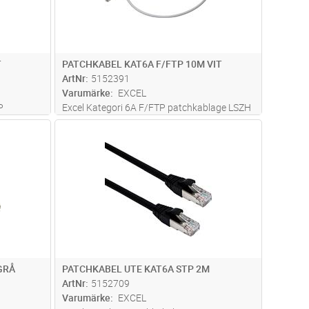
T
PATCHKABEL KAT6A F/FTP 10M VIT
ArtNr
5152391
Varumärke
EXCEL
P
Excel Kategori 6A F/FTP patchkablage LSZH
iga
tillverkas och testas enligt kraven i ISO
dvagn
Lägg i kundvagn
Antal
ST
dd för
11801, EN 50173 och TIA/EIA 568. Försedd
.
med gjutna böjskydd och skydd över
 densitet
låsarmen. Ingår i Excels 25-åriga syste
...läs
mer
GRÅ
PATCHKABEL UTE KAT6A STP 2M
ArtNr
5152709
Varumärke
EXCEL