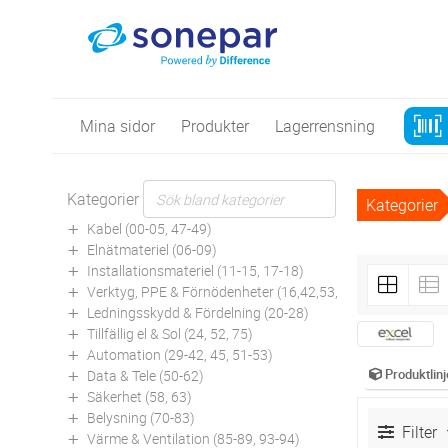
Mina sidor
Produkter
Lagerrensning
Kategorier
Kategorier
Kabel (00-05, 47-49)
Elnätmateriel (06-09)
Installationsmateriel (11-15, 17-18)
Verktyg, PPE & Förnödenheter (16,42,53,94)
Ledningsskydd & Fördelning (20-28)
Tillfällig el & Sol (24, 52, 75)
Automation (29-42, 45, 51-53)
Produktlinj
Data & Tele (50-62)
Säkerhet (58, 63)
Belysning (70-83)
Filter
Värme & Ventilation (85-89, 93-94)