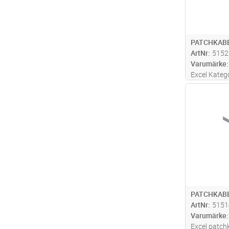
PATCHKABE
ArtNr
5152
Varumärke
Excel Kateg
tillverkas oc
Antal
11801, EN 5
med gjutna 
låsarmen. In
mer
PATCHKABE
ArtNr
5151
Varumärke
Excel patch