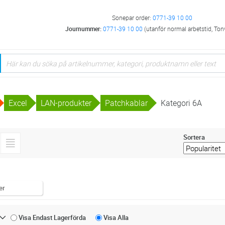
Sonepar order:
0771-39 10 00
Journummer:
0771-39 10 00
(utanför normal arbetstid, Ton
Excel
LAN-produkter
Patchkablar
Kategori 6A
Sortera
er
Visa Endast
Lagerförda
Visa
Alla