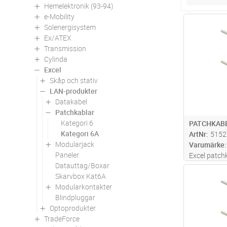
Hemelektronik (93-94)
e-Mobility
Antal
Solenergisystem
Ex/ATEX
Transmission
Cylinda
Excel
Skåp och stativ
LAN-produkter
Datakabel
Patchkablar
Kategori 6
PATCHKABE
Kategori 6A
ArtNr
5152
Modularjack
Varumärke
Paneler
Excel patch
Datauttag/Boxar
patchkabel 
Antal
Skarvbox Kat6A
kopparledar
Modularkontakter
både skärm
Blindpluggar
Idealiska vi
Optoprodukter
eller i t
...läs
TradeForce