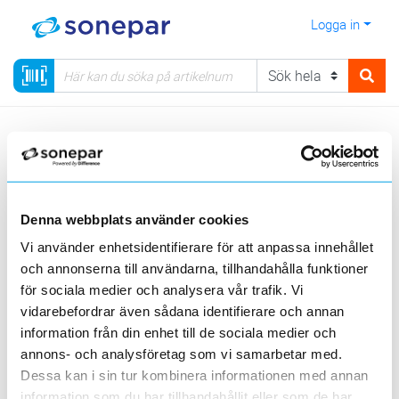
Logga in
Meny
Kategorier
Elnätmateriel
06 - EBR-satser, elnätmateriel & åskskydd
Skyltar med tillbehör
Kundanpassade skyltar
Denna webbplats använder cookies
Vi använder enhetsidentifierare för att anpassa innehållet
Sortera
och annonserna till användarna, tillhandahålla funktioner
för sociala medier och analysera vår trafik. Vi
<
1
>
20
50
100
200
Sida
Per sida
vidarebefordrar även sådana identifierare och annan
information från din enhet till de sociala medier och
GEKAB
annons- och analysföretag som vi samarbetar med.
Dessa kan i sin tur kombinera informationen med annan
information som du har tillhandahållit eller som de har