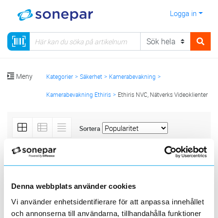
Logga in
Meny
Kategorier
Säkerhet
Kamerabevakning
Kamerabevakning Ethiris
Ethiris NVC, Nätverks Videoklienter
Sortera
<
1
>
20
50
100
200
Sida
Per sida
ETHIRIS
Denna webbplats använder cookies
5 st
Filter
Lagerförda
Alla
Vi använder enhetsidentifierare för att anpassa innehållet
och annonserna till användarna, tillhandahålla funktioner