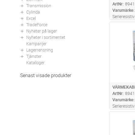
ArtNr
8941
Transmission
Varumärke
Cylinda
Serieresisti
Excel
Diameter: 5
TradeForce
Antal
(2,5 m). Vä
Nyheter på lager
och har ett
Nyheter i sortimentet
installation
Kampanjer
Lagerrensning
Tjänster
Kataloger
Senast visade produkter
VÄRMEKABE
ArtNr
8941
Varumärke
Serieresisti
Diameter: 5
Antal
(2,5 m). Vä
och har ett
installation