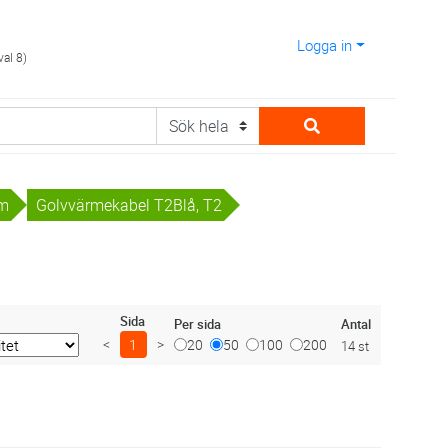
Logga in
val 8)
em
Golvvärmekabel T2Blå, T2
Sida
Antal
Per sida
<
1
>
20
50
100
200
14 st