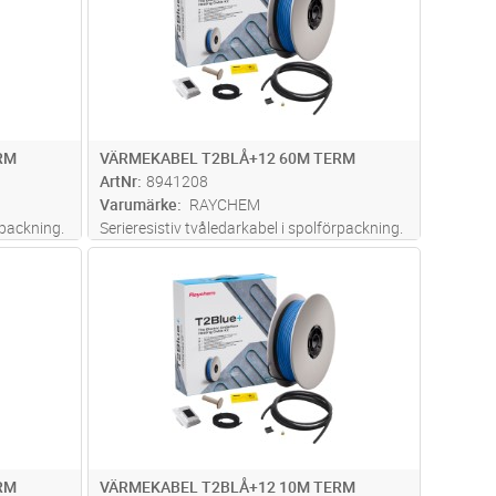
RM
VÄRMEKABEL T2BLÅ+12 60M TERM
ArtNr
8941208
Varumärke
RAYCHEM
rpackning.
Serieresistiv tvåledarkabel i spolförpackning.
allkabel
Diameter: 5 mm med påmonterad kallkabel
dvagn
Lägg i kundvagn
Antal
ST
, PFAS-fri
(2,5 m). Värmekabeln är metermärkt, PFAS-fri
 en smidig
och har ett inbyggt kabelminne för en smidig
installation. Kompatib
...läs mer
RM
VÄRMEKABEL T2BLÅ+12 10M TERM