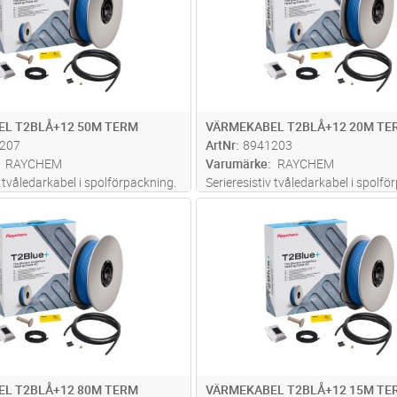
L T2BLÅ+12 50M TERM
VÄRMEKABEL T2BLÅ+12 20M TE
207
ArtNr
8941203
RAYCHEM
Varumärke
RAYCHEM
v tvåledarkabel i spolförpackning.
Serieresistiv tvåledarkabel i spolfö
 mm med påmonterad kallkabel
Diameter: 5 mm med påmonterad k
Lägg i kundvagn
Lägg i kun
ST
Antal
ST
rmekabeln är metermärkt, PFAS-fri
(2,5 m). Värmekabeln är metermärkt
 inbyggt kabelminne för en smidig
och har ett inbyggt kabelminne för
. Kompatib
...läs mer
installation. Kompatib
...läs mer
L T2BLÅ+12 80M TERM
VÄRMEKABEL T2BLÅ+12 15M TE