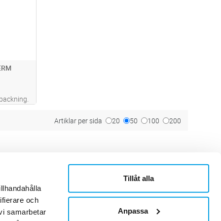
ERM
rpackning.
allkabel
, PFAS-fri
Artiklar per sida
20
50
100
200
 en smidig
Tillåt alla
ner
Om Sonepar
illhandahålla
or
Historik
Kontaktblad
ifierare och
Ledningsgrupp
Anpassa
 vi samarbetar
Hållbarhet