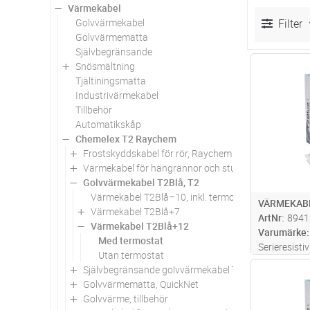
Värmekabel
Golvvärmekabel
Filter
Golvvärmematta
Självbegränsande
Snösmältning
Antal
Tjältiningsmatta
Industrivärmekabel
Tillbehör
Automatikskåp
Chemelex T2 Raychem
Frostskyddskabel för rör, Raychem
Värmekabel för hängrännor och stuprör, Raychem
Golvvärmekabel T2Blå, T2
Värmekabel T2Blå–10, inkl. termostat för tunna go
VÄRMEKABE
Värmekabel T2Blå+7
ArtNr
8941
Värmekabel T2Blå+12
Varumärke
Med termostat
Serieresisti
Utan termostat
Diameter: 5
Självbegränsande golvvärmekabel T2Röd, T2
Antal
(2,5 m). Vä
Golvvärmematta, QuickNet
och har ett
Golvvärme, tillbehör
installation