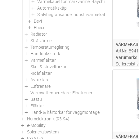
Värmekabel för markvärme, Raychem
Automatikskåp
Självbegränsande industrivärmekabel, Raychem
Devi
Ebeco
Radiator
Strålvärme
VÄRMEKABE
Temperaturreglering
ArtNr
8941
Handduksstork
Varumärke
Värmefläktar
Serieresisti
Sko- & stöveltorkar
Diameter: 5
Ridåfläktar
Antal
(2,5 m). Vä
Avfuktare
och har ett
Luftrenare
installation
Varmvattenberedare, Elpatroner
Bastu
Fläktar
Hand- & hårtorkar för väggmontage
Hemelektronik (93-94)
e-Mobility
Solenergisystem
VÄRMEKABE
Ex/ATEX