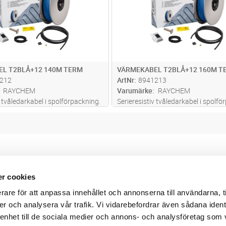
L T2BLÅ+12 140M TERM
VÄRMEKABEL T2BLÅ+12 160M T
212
ArtNr
8941213
RAYCHEM
Varumärke
RAYCHEM
v tvåledarkabel i spolförpackning.
Serieresistiv tvåledarkabel i spolfö
 mm med påmonterad kallkabel
Diameter: 5 mm med påmonterad k
rmekabeln är metermärkt, PFAS-fri
(2,5 m). Värmekabeln är metermärkt
 inbyggt kabelminne för en smidig
och har ett inbyggt kabelminne för
. Kompatib
...läs mer
installation. Kompatib
...läs mer
r cookies
Webbshop
Digitala kataloger/ publikatio
rare för att anpassa innehållet och annonserna till användarna, t
darvillkor
Leverans- och betalningsvillk
ritetspolicy
Elektronisk kommunikation
er och analysera vår trafik. Vi vidarebefordrar även sådana ident
ttider
Produktväljare
 enhet till de sociala medier och annons- och analysföretag som
und/användare