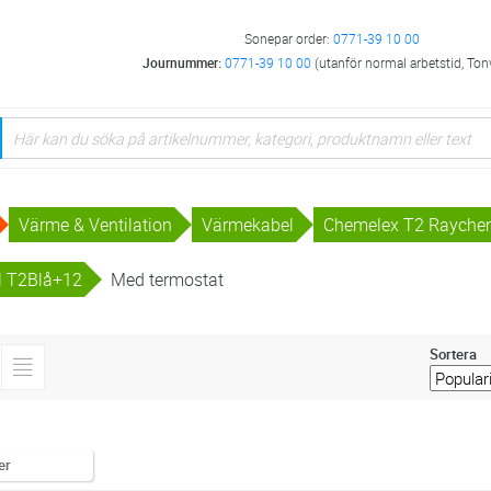
Sonepar order:
0771-39 10 00
Journummer:
0771-39 10 00
(utanför normal arbetstid, Ton
Värme & Ventilation
Värmekabel
Chemelex T2 Raych
l T2Blå+12
Med termostat
Sortera
er