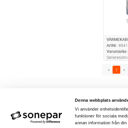
VÄRMEKABE
ArtNr
8941
Varumärke
Serieresisti
Diameter: 5
(2,5 m). Vä
<
1
>
och har ett
installation
Denna webbplats använde
Butik/Kontakt
Om 
Vi använder enhetsidentifie
Felanmälan
Använ
Returer
Integ
funktioner för sociala medi
Beställa PDF fakturor
Öppe
annan information från din
Medgivande kontokort/direktbetalning
Ny k