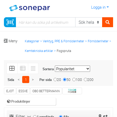
Logga in
Meny
Kategorier
Verktyg, PPE & Förnödenheter
Förnödenheter
Kemtekniska artiklar
Fogspruta
Sortera
<
1
>
20
50
100
200
Sida
Per sida
EJOT
ESSVE
OBO BETTERMANN
Produktlinjer
8 st
Filter
Lagerförda
Alla