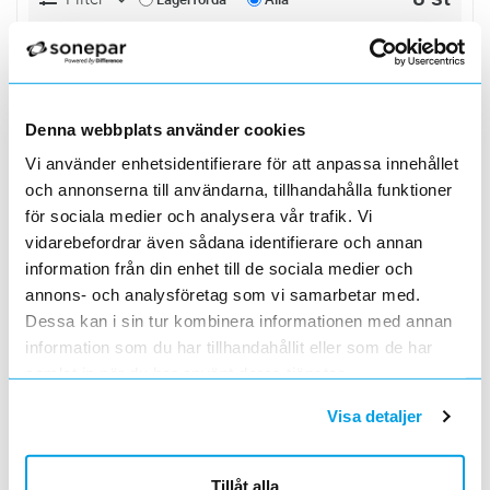
FOGSPRUTA
Lägg i kundvagn
ST
ArtNr
1654281
Varumärke
TRADEFORCE
Denna webbplats använder cookies
Skelettspruta, enkel användning, no drip
design
Vi använder enhetsidentifierare för att anpassa innehållet
ESSVE SKELETTSPRUTA 300ML
Lägg i kundvagn
ST
och annonserna till användarna, tillhandahålla funktioner
ArtNr
1653729
för sociala medier och analysera vår trafik. Vi
Varumärke
ESSVE
vidarebefordrar även sådana identifierare och annan
ESSVE SKELETTSPRUTA 300ML
information från din enhet till de sociala medier och
annons- och analysföretag som vi samarbetar med.
FOGSPRUTA XL
Lägg i kundvagn
ST
Dessa kan i sin tur kombinera informationen med annan
ArtNr
1665654
information som du har tillhandahållit eller som de har
Varumärke
TRADEFORCE
Fogspruta XL
samlat in när du har använt deras tjänster.
Visa detaljer
PATRONPISTOL BRANDSKYDDSSKUM
Lägg i kundvagn
ST
ArtNr
1480357
Varumärke
OBO BETTERMANN
Tillåt alla