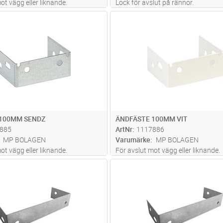
ot vägg eller liknande.
Lock för avslut på rännor.
Lägg i kundvagn
Lägg i kun
ST
Antal
ST
 100MM SENDZ
ÄNDFÄSTE 100MM VIT
885
ArtNr
1117886
MP BOLAGEN
Varumärke
MP BOLAGEN
ot vägg eller liknande.
För avslut mot vägg eller liknande.
Lägg i kundvagn
Lägg i kun
ST
Antal
ST