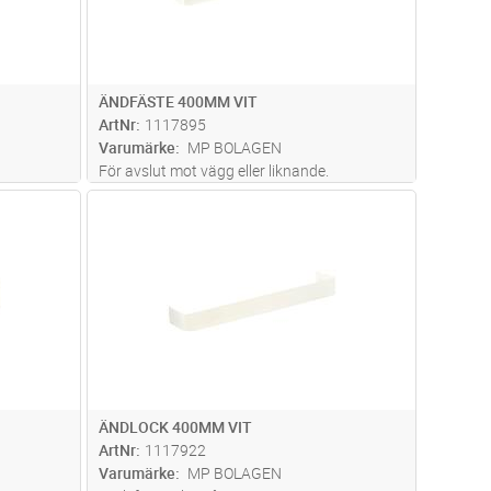
ÄNDFÄSTE 400MM VIT
ArtNr
1117895
Varumärke
MP BOLAGEN
För avslut mot vägg eller liknande.
dvagn
Lägg i kundvagn
Antal
ST
ÄNDLOCK 400MM VIT
ArtNr
1117922
Varumärke
MP BOLAGEN