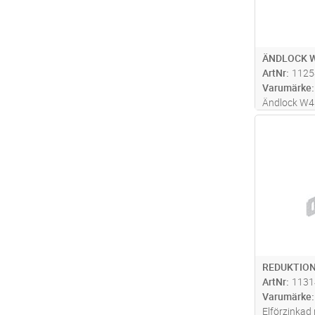
ÄNDLOCK W
ArtNr
1125
Varumärke
Ändlock W4
för 40-kant
Antal
insticksmo
REDUKTION
ArtNr
1131
Varumärke
Elförzinkad