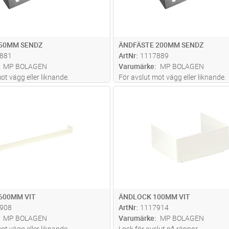
 50MM SENDZ
ÄNDFÄSTE 200MM SENDZ
881
ArtNr
1117889
MP BOLAGEN
Varumärke
MP BOLAGEN
ot vägg eller liknande.
För avslut mot vägg eller liknande.
Lägg i kundvagn
Lägg i kun
ST
Antal
ST
600MM VIT
ÄNDLOCK 100MM VIT
908
ArtNr
1117914
MP BOLAGEN
Varumärke
MP BOLAGEN
ot vägg eller liknande.
Lock för avslut på rännor.