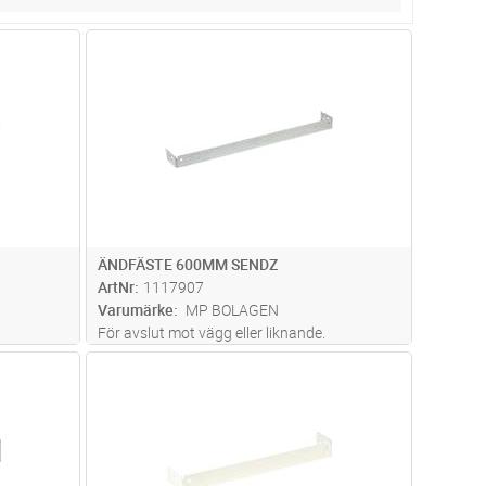
dvagn
Lägg i kundvagn
Antal
ST
ÄNDFÄSTE 600MM SENDZ
ArtNr
1117907
Varumärke
MP BOLAGEN
För avslut mot vägg eller liknande.
dvagn
Lägg i kundvagn
Antal
ST