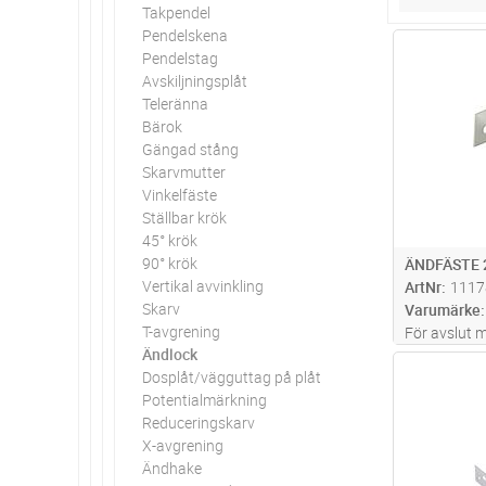
Takpendel
Pendelskena
Antal
Pendelstag
Avskiljningsplåt
Teleränna
Bärok
Gängad stång
Skarvmutter
Vinkelfäste
Ställbar krök
45° krök
90° krök
ÄNDFÄSTE 
Vertikal avvinkling
ArtNr
1117
Skarv
Varumärke
T-avgrening
För avslut m
Ändlock
Antal
Dosplåt/vägguttag på plåt
Potentialmärkning
Reduceringskarv
X-avgrening
Ändhake