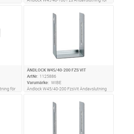
40-kantsrännor och armaturskenor,
dvagn
Lägg i kundvagn
Antal
ST
insticksmontage
ÄNDLOCK W45/40-200 FZS VIT
ArtNr
1125886
Varumärke
WIBE
ning för
Ändlock W45/40-200 FzsVit Ändavslutning
,
för 40-kantsrännor och armaturskenor,
dvagn
Lägg i kundvagn
Antal
ST
insticksmontage