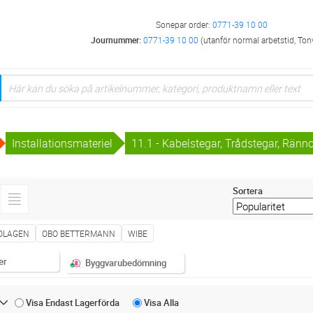
Sonepar order:
0771-39 10 00
Journummer:
0771-39 10 00
(utanför normal arbetstid, Ton
Installationsmateriel
11.1 - Kabelstegar, Trådstegar, Ränn
Sortera
OLAGEN
OBO BETTERMANN
WIBE
er
Byggvarubedömning
Visa Endast
Lagerförda
Visa
Alla