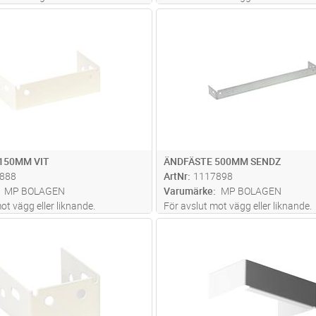
plåt för kabelrännor med sidhöjd
Lägg i kundvagn
Lägg i kun
ST
Antal
ST
150MM VIT
ÄNDFÄSTE 500MM SENDZ
888
ArtNr
1117898
MP BOLAGEN
Varumärke
MP BOLAGEN
ot vägg eller liknande.
För avslut mot vägg eller liknande.
Lägg i kundvagn
Lägg i kun
ST
Antal
ST