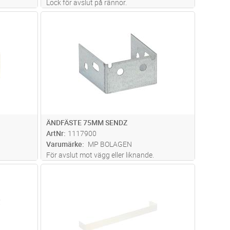
Lock för avslut på rännor.
dvagn
Lägg i kundvagn
Antal
ST
ÄNDFÄSTE 75MM SENDZ
ArtNr
1117900
Varumärke
MP BOLAGEN
För avslut mot vägg eller liknande.
dvagn
Lägg i kundvagn
Antal
ST