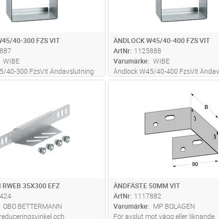
45/40-300 FZS VIT
ÄNDLOCK W45/40-400 FZS VIT
887
ArtNr
1125888
WIBE
Varumärke
WIBE
5/40-300 FzsVit Ändavslutning
Ändlock W45/40-400 FzsVit Ändav
srännor och armaturskenor,
för 40-kantsrännor och armaturske
Lägg i kundvagn
Lägg i kun
ST
Antal
ST
ntage
insticksmontage
 RWEB 35X300 EFZ
ÄNDFÄSTE 50MM VIT
424
ArtNr
1117882
OBO BETTERMANN
Varumärke
MP BOLAGEN
 reduceringsvinkel och
För avslut mot vägg eller liknande.