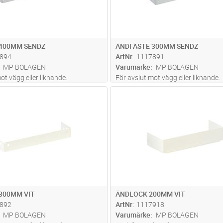
 400MM SENDZ
ÄNDFÄSTE 300MM SENDZ
894
ArtNr
1117891
MP BOLAGEN
Varumärke
MP BOLAGEN
ot vägg eller liknande.
För avslut mot vägg eller liknande.
Lägg i kundvagn
Lägg i kun
ST
Antal
ST
300MM VIT
ÄNDLOCK 200MM VIT
892
ArtNr
1117918
MP BOLAGEN
Varumärke
MP BOLAGEN