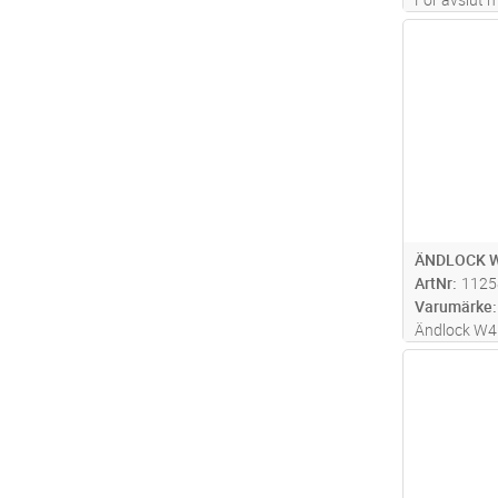
Antal
ÄNDLOCK W
ArtNr
1125
Varumärke
Ändlock W45
40-kantsrän
Antal
insticksmo