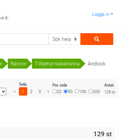
Logga in
val 8)
or
Rännor
Tillbehör kabelränna
Ändlock
Sida
Antal
Per sida
<
1
2
3
>
20
50
100
200
129 st
129 st