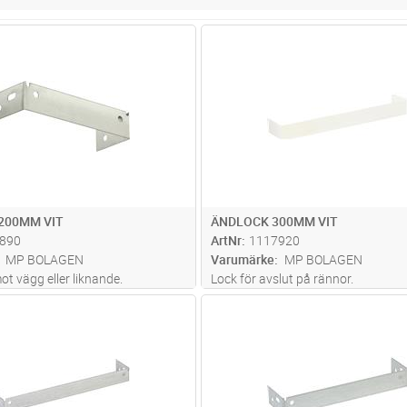
Lägg i kundvagn
Lägg i kun
ST
Antal
ST
200MM VIT
ÄNDLOCK 300MM VIT
890
ArtNr
1117920
MP BOLAGEN
Varumärke
MP BOLAGEN
ot vägg eller liknande.
Lock för avslut på rännor.
Lägg i kundvagn
Lägg i kun
ST
Antal
ST