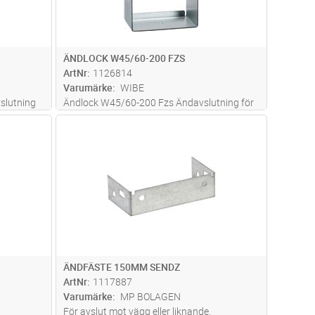
ÄNDLOCK W45/60-200 FZS
ArtNr
1126814
Varumärke
WIBE
slutning
Ändlock W45/60-200 Fzs Ändavslutning för
nor,
60-kantsrännor, insticksmontage.
dvagn
Lägg i kundvagn
Antal
ST
ÄNDFÄSTE 150MM SENDZ
ArtNr
1117887
Varumärke
MP BOLAGEN
För avslut mot vägg eller liknande.