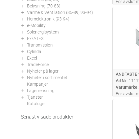
För avslut m
Belysning (70-83)
Värme & Ventilation (85-89, 93-94)
Antal
Hemelektronik (93-94)
e-Mobility
Solenergisystem
Ex/ATEX
Transmission
Cylinda
Excel
TradeForce
Nyheter på lager
ÄNDFÄSTE
Nyheter i sortimentet
ArtNr
1117
Kampanjer
Varumärke
Lagerrensning
För avslut m
Tjänster
Kataloger
Antal
Senast visade produkter