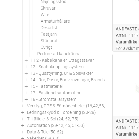
Najningsstöd
Skruvar
Wire
Armaturhållare
Dekorlist
ÄNDFÄSTE
Fästjärn
ArtNr
1117
Stödprofil
Varumärke
Övrigt
För avslut m
Perforerad kabelränna
Antal
11.2 - Kabelkanaler, Uttagsstavar
12 - Snabbkopplingssystem
13 - Ljusstyrning, Ur & Spisvakter
14 - Rör, Dosor, Förskruvningar, Brandskydd
15 - Fästmateriel
17 - Fastighetsautomation
18 - Strömställarsystem
Verktyg, PPE & Förnödenheter (16,42,53,94)
Ledningsskydd & Fördelning (20-28)
Tillfällig el & Sol (24, 52, 75)
ÄNDFÄSTE 
Automation (29-42, 45, 51-53)
ArtNr
1117
Data & Tele (50-62)
Varumärke
Säkerhet (58, 63)