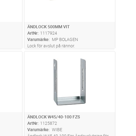
ÄNDLOCK 500MM VIT
ArtNr
1117924
Varumärke
MP BOLAGEN
Lock för avslut på rännor.
dvagn
Lägg i kundvagn
Antal
ST
ÄNDLOCK W45/40-100 FZS
ArtNr
1125872
Varumärke
WIBE
Ändlock W45 40-100 Fzs Ändavslutning för