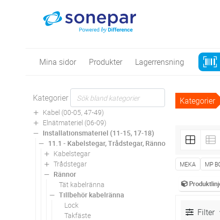
Mina sidor
Produkter
Lagerrensning
Kategorier
Kategorier
Kabel (00-05, 47-49)
Elnätmateriel (06-09)
Installationsmateriel (11-15, 17-18)
11.1 - Kabelstegar, Trådstegar, Rännor
Kabelstegar
Trådstegar
MEKA
MP B
Rännor
Produktlinj
Tät kabelränna
Tillbehör kabelränna
Lock
Filter
Takfäste