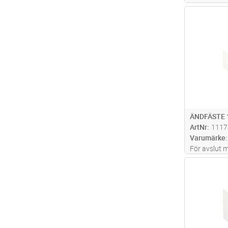
avslutnings
Antal
35 mm.
ÄNDFÄSTE 
ArtNr
1117
Varumärke
För avslut m
Antal