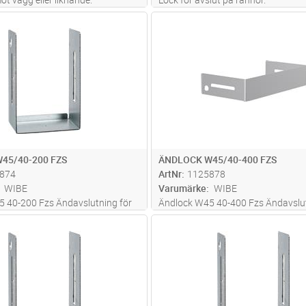
Lägg i kundvagn
Lägg i kun
ST
Antal
ST
45/40-200 FZS
ÄNDLOCK W45/40-400 FZS
874
ArtNr
1125878
WIBE
Varumärke
WIBE
 40-200 Fzs Ändavslutning för
Ändlock W45 40-400 Fzs Ändavslut
nor och armaturskenor,
40-kantsrännor och armaturskenor
Lägg i kundvagn
Lägg i kun
ST
Antal
ST
ntage
insticksmontage