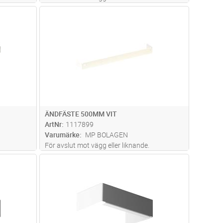
dvagn
Lägg i kundvagn
Antal
ST
ÄNDFÄSTE 500MM VIT
ArtNr
1117899
Varumärke
MP BOLAGEN
För avslut mot vägg eller liknande.
dvagn
Lägg i kundvagn
Antal
ST