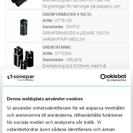
förgreningar för tätningar på pappers- och
plastisolerade kablar.
GRENFORMGODS 4 90/35
Lägg i kundvagn
ST
ArtNr
0778128
Varumärke
ENSTO
GRENFORMGODS 4-LEDARE 100/33
VARMKRYMP MED LIM
GRENTÄTNING
Lägg i kundvagn
ST
ArtNr
0770300
Varumärke
MELBYE
Grentätning 2x2.5/25mm, med två
förgreningar för tätningar på pappers- och
plastisolerade kablar.
GRENTÄTNING
Lägg i kundvagn
ST
ArtNr
0770301
Varumärke
MELBYE
Denna webbplats använder cookies
Grentätning 2x35/150mm, med två
förgreningar för tätningar på pappers- och
Vi använder enhetsidentifierare för att anpassa innehållet
plastisolerade kablar.
GRENTÄTNING
Lägg i kundvagn
ST
och annonserna till användarna, tillhandahålla funktioner
ArtNr
0770302
för sociala medier och analysera vår trafik. Vi
Varumärke
MELBYE
vidarebefordrar även sådana identifierare och annan
Grentätning 3x1.5/16mm, med två