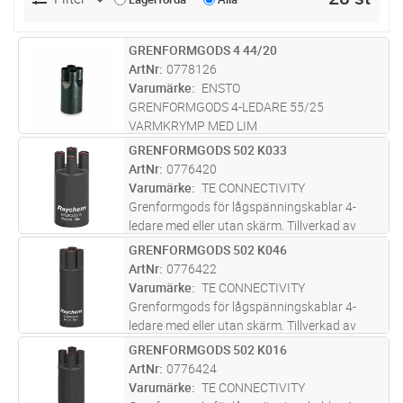
GRENFORMGODS 4 44/20
Lägg i kundvagn
ST
ArtNr
0778126
Varumärke
ENSTO
GRENFORMGODS 4-LEDARE 55/25
VARMKRYMP MED LIM
GRENFORMGODS 502 K033
Lägg i kundvagn
ST
ArtNr
0776420
Varumärke
TE CONNECTIVITY
Grenformgods för lågspänningskablar 4-
ledare med eller utan skärm. Tillverkad av
polyolefin. Belagd med tätningslim.
GRENFORMGODS 502 K046
Lägg i kundvagn
ST
Ledararea**: 4x4-35mm². Diam kabelingång*:
ArtNr
0776422
A: 45,0mm, B: 16,5mm. Diam fingrar: A:
...läs
Varumärke
TE CONNECTIVITY
mer
Grenformgods för lågspänningskablar 4-
ledare med eller utan skärm. Tillverkad av
polyolefin. Belagd med tätningslim.
GRENFORMGODS 502 K016
Lägg i kundvagn
ST
Ledararea**: 4x35-70mm². Diam
ArtNr
0776424
kabelingång*: A: 45,0mm, B: 19,0mm. Diam
Varumärke
TE CONNECTIVITY
fingrar: A:
...läs mer