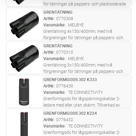
för tätningar på pappers- och plastisolerade
kablar.
GRENTÄTNING
Lägg i kundvagn
ST
ArtNr
0770308
Varumärke
MELBYE
Grentätning 4x150/400mm, med två
förgreningar för tätningar på pappers- och
plastisolerade kablar.
GRENTÄTNING
Lägg i kundvagn
ST
ArtNr
0770310
Varumärke
MELBYE
Grentätning 3x150/400mm, med två
förgreningar för tätningar på pappers- och
plastisolerade kablar.
GRENFORMGODS 302 K333
Lägg i kundvagn
ST
ArtNr
0776430
Varumärke
TE CONNECTIVITY
Grenformgods för lågspänningskablar 2-
ledare med eller utan skärm. Tillverkad av
polyolefin. Belagd med tätningslim.
GRENFORMGODS 302 K224
Lägg i kundvagn
ST
Ledararea**: 2x4-25mm². Diam kabelingång*:
ArtNr
0776432
A: 28,0mm, B: 9,0mm. Diam fingrar: A: 1
...läs
Varumärke
TE CONNECTIVITY
mer
Grenformgods för lågspänningskablar 2-