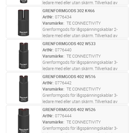
ledare med eller utan skärm. Tillverkad av
polyolefin. Belagd med tätningslim.
GRENFORMGODS 302 K466
Lägg i kundvagn
ST
Ledararea**: 2x35-150mm². Diam
ArtNr
0776434
kabelingång*: A: 48,0mm, B: 32,0mm. Diam
Varumärke
TE CONNECTIVITY
fingrar: A
...läs mer
Grenformgods för lågspänningskablar 2-
ledare med eller utan skärm. Tillverkad av
polyolefin. Belagd med tätningslim.
GRENFORMGODS 402 W533
Lägg i kundvagn
ST
Ledararea**: 2x185-300mm². Diam
ArtNr
0776440
kabelingång*: A: 86,0mm, B: 42,0mm. Diam
Varumärke
TE CONNECTIVITY
fingrar:
...läs mer
Grenformgods för lågspänningskablar 3-
ledare med eller utan skärm. Tillverkad av
polyolefin. Belagd med tätningslim.
GRENFORMGODS 402 W516
Lägg i kundvagn
ST
Ledararea**: 3x4-35mm². Diam kabelingång*:
ArtNr
0776442
A: 38,0mm, B: 13,0mm. Diam fingrar: A:
...läs
Varumärke
TE CONNECTIVITY
mer
Grenformgods för lågspänningskablar 3-
ledare med eller utan skärm. Tillverkad av
polyolefin. Belagd med tätningslim.
GRENFORMGODS 402 W526
Lägg i kundvagn
ST
Ledararea**: 3x35-150mm². Diam
ArtNr
0776444
kabelingång*: A: 63,0mm, B: 22,0mm. Diam
Varumärke
TE CONNECTIVITY
fingrar: A
...läs mer
Grenformgods för lågspänningskablar 3-