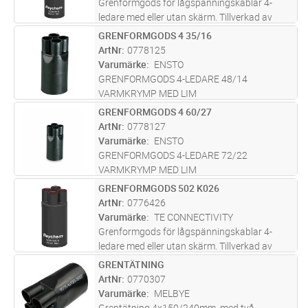
Grenformgods för lågspänningskablar 4-
ledare med eller utan skärm. Tillverkad av
polyolefin. Belagd med tätningslim.
GRENFORMGODS 4 35/16
Lägg i kundvagn
ST
Ledararea**: 4x70-150mm². Diam
ArtNr
0778125
kabelingång*: A: 75,0mm, B: 25,0mm. Diam
Varumärke
ENSTO
fingrar:
...läs mer
GRENFORMGODS 4-LEDARE 48/14
VARMKRYMP MED LIM
GRENFORMGODS 4 60/27
Lägg i kundvagn
ST
ArtNr
0778127
Varumärke
ENSTO
GRENFORMGODS 4-LEDARE 72/22
VARMKRYMP MED LIM
GRENFORMGODS 502 K026
Lägg i kundvagn
ST
ArtNr
0776426
Varumärke
TE CONNECTIVITY
Grenformgods för lågspänningskablar 4-
ledare med eller utan skärm. Tillverkad av
polyolefin. Belagd med tätningslim.
GRENTÄTNING
Lägg i kundvagn
ST
Ledararea**: 4x185-300mm². Diam
ArtNr
0770307
kabelingång*: A: 100,0mm, B: 31,0mm. Diam
Varumärke
MELBYE
fingrar
...läs mer
Grentätning 4x150/240mm, med två