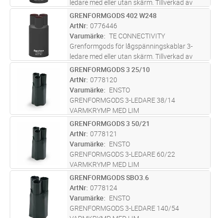
ledare med eller utan skärm. Tillverkad av
polyolefin. Belagd med tätningslim.
GRENFORMGODS 402 W248
Lägg i kundvagn
ST
Ledararea**: 3x185-300mm². Diam
ArtNr
0776446
kabelingång*: A: 95,0mm, B: 28,0mm. Diam
Varumärke
TE CONNECTIVITY
fingrar:
...läs mer
Grenformgods för lågspänningskablar 3-
ledare med eller utan skärm. Tillverkad av
polyolefin. Belagd med tätningslim.
GRENFORMGODS 3 25/10
Lägg i kundvagn
ST
Ledararea**: -mm². Diam kabelingång*: A:
ArtNr
0778120
115,0mm, B: 45,0mm. Diam fingrar: A:
Varumärke
ENSTO
52,0
...läs mer
GRENFORMGODS 3-LEDARE 38/14
VARMKRYMP MED LIM
GRENFORMGODS 3 50/21
Lägg i kundvagn
ST
ArtNr
0778121
Varumärke
ENSTO
GRENFORMGODS 3-LEDARE 60/22
VARMKRYMP MED LIM
GRENFORMGODS SBO3.6
Lägg i kundvagn
ST
ArtNr
0778124
Varumärke
ENSTO
GRENFORMGODS 3-LEDARE 140/54