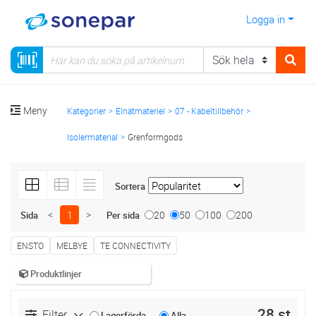
Logga in
Meny
Kategorier
Elnätmateriel
07 - Kabeltillbehör
Isolermaterial
Grenformgods
Sortera
<
1
>
20
50
100
200
Sida
Per sida
ENSTO
MELBYE
TE CONNECTIVITY
Produktlinjer
28 st
Filter
Lagerförda
Alla