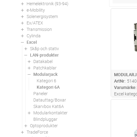
Hemelektronik (93-94)
e-Mobility
Antal
Solenergisystem
Ex/ATEX
Transmission
Cylinda
Excel
Skåp och stativ
LAN-produkter
Datakabel
Patchkablar
Modularjack
MODULARJ
Kategori 6
ArtNr
5140
Kategori 6A
Varumärke
Paneler
Excel kateg
Datauttag/Boxar
Keystoneut
Antal
Skarvbox Kat6A
montagedjup
Modularkontakter
miljöer. 36
Blindpluggar
mot alien c
Optoprodukter
spec
...läs 
TradeForce