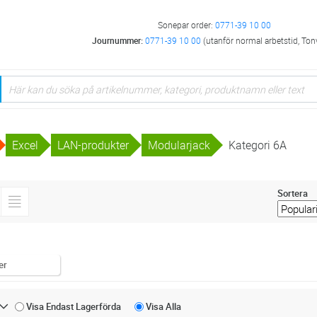
Sonepar order:
0771-39 10 00
Journummer:
0771-39 10 00
(utanför normal arbetstid, Ton
Excel
LAN-produkter
Modularjack
Kategori 6A
Sortera
er
Visa Endast
Lagerförda
Visa
Alla