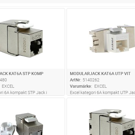
Lägg i kundvagn
Lägg i kun
ST
Antal
ST
ACK KAT6A STP KOMP
MODULARJACK KAT6A UTP VIT
480
ArtNr
5140262
EXCEL
Varumärke
EXCEL
ori 6A kompakt STP Jack i
Excel kategori 6A kompakt UTP Jac
förande. Med endast 28mm
Keystoneutförande. Med endast 
Lägg i kundvagn
Lägg i kun
FP
Antal
FP
 är jacket användbart i de flesta
montagedjup är jacket användbart i
0 graders avskärmning skyddar
miljöer. Montering utan specailverkt
rosstalk, Montering utan
Excels 25-åriga systemgaranti, se
.
mer