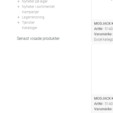
Nyheter på lager
Nyheter i sortimentet
Kampanjer
Lagerrensning
Tjänster
MODJACK K
Kataloger
ArtNr
5140
Varumärke
Senast visade produkter
Excel kateg
Keystoneutf
Antal
dammlucka 
smuts. Med
jacket använ
grade
...läs
MODJACK K
ArtNr
5140
Varumärke