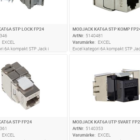
AT6A STP LOCK FP24
MODJACK KAT6A STP KOMP FP2
346
ArtNr
5140481
EXCEL
Varumärke
EXCEL
ori 6A kompakt STP Jack i
Excel kategori 6A kompakt STP Jac
örande.örsett med integrerad
Keystoneutförande. Med endast 
Lägg i kundvagn
Lägg i kun
FP
Antal
FP
som skyddar kontakten mot
montagedjup är jacket användbart i
 endast 28mm montagedjup är
miljöer. 360 graders avskärmning 
dbart i de flesta miljöer. 360
mot alien crosstalk, Montering uta
 mer
spec
...läs mer
AT6A STP FP24
MODJACK KAT6A UTP SVART FP2
361
ArtNr
5140353
EXCEL
Varumärke
EXCEL