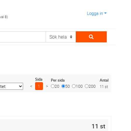
Logga in
val 8)
Sida
Antal
Per sida
<
1
>
20
50
100
200
11 st
11 st