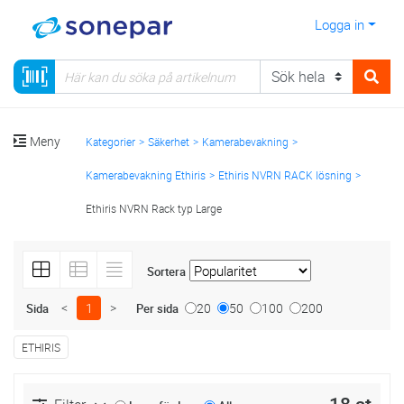
Logga in
Meny
Kategorier
Säkerhet
Kamerabevakning
Kamerabevakning Ethiris
Ethiris NVRN RACK lösning
Ethiris NVRN Rack typ Large
Sortera
<
1
>
20
50
100
200
Sida
Per sida
ETHIRIS