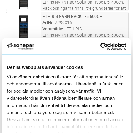
Ethiris NVRN Rack Solution, Type L-5, 400ch.
Racklösningarna finns i tre grundserier för att
täcka behov av olika storlekar på
ETHIRIS NVRN RACK L-5 600CH
Lägg i kundvagn
ST
anläggningarna. Dessa är Serie S (Small),
ArtNr
A299016
Serie M (Medium) och Serie L (
...läs mer
Varumärke
ETHIRIS
Ethiris NVRN Rack Solution, Type L-5, 600ch.
Racklösningarna finns i tre grundserier för att
täcka behov av olika storlekar på
ETHIRIS NVRN RACK L-5 800CH
Lägg i kundvagn
ST
anläggningarna. Dessa är Serie S (Small),
ArtNr
A299017
Serie M (Medium) och Serie L (
...läs mer
Varumärke
ETHIRIS
Denna webbplats använder cookies
Ethiris NVRN Rack Solution, Type L-5, 800ch.
Racklösningarna finns i tre grundserier för att
Vi använder enhetsidentifierare för att anpassa innehållet
täcka behov av olika storlekar på
ETHIRIS NVRN RACK L-7 384CH
Lägg i kundvagn
ST
och annonserna till användarna, tillhandahålla funktioner
anläggningarna. Dessa är Serie S (Small),
ArtNr
A299018
för sociala medier och analysera vår trafik. Vi
Serie M (Medium) och Serie L (
...läs mer
Varumärke
ETHIRIS
vidarebefordrar även sådana identifierare och annan
Ethiris NVRN Rack Solution, Type L-7, 384ch.
information från din enhet till de sociala medier och
Racklösningarna finns i tre grundserier för att
annons- och analysföretag som vi samarbetar med.
täcka behov av olika storlekar på
ETHIRIS NVRN RACK L-7 600CH
Lägg i kundvagn
ST
Dessa kan i sin tur kombinera informationen med annan
anläggningarna. Dessa är Serie S (Small),
ArtNr
A299019
Serie M (Medium) och Serie L (
...läs mer
information som du har tillhandahållit eller som de har
Varumärke
ETHIRIS