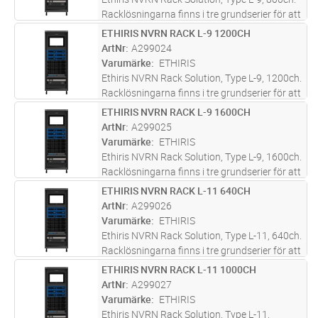
Racklösningarna finns i tre grundserier för att
täcka behov av olika storlekar på
ETHIRIS NVRN RACK L-9 1200CH
Lägg i kundvagn
ST
anläggningarna. Dessa är Serie S (Small),
ArtNr
A299024
Serie M (Medium) och Serie L (
...läs mer
Varumärke
ETHIRIS
Ethiris NVRN Rack Solution, Type L-9, 1200ch.
Racklösningarna finns i tre grundserier för att
täcka behov av olika storlekar på
ETHIRIS NVRN RACK L-9 1600CH
Lägg i kundvagn
ST
anläggningarna. Dessa är Serie S (Small),
ArtNr
A299025
Serie M (Medium) och Serie L
...läs mer
Varumärke
ETHIRIS
Ethiris NVRN Rack Solution, Type L-9, 1600ch.
Racklösningarna finns i tre grundserier för att
täcka behov av olika storlekar på
ETHIRIS NVRN RACK L-11 640CH
Lägg i kundvagn
ST
anläggningarna. Dessa är Serie S (Small),
ArtNr
A299026
Serie M (Medium) och Serie L
...läs mer
Varumärke
ETHIRIS
Ethiris NVRN Rack Solution, Type L-11, 640ch.
Racklösningarna finns i tre grundserier för att
täcka behov av olika storlekar på
ETHIRIS NVRN RACK L-11 1000CH
Lägg i kundvagn
ST
anläggningarna. Dessa är Serie S (Small),
ArtNr
A299027
Serie M (Medium) och Serie L
...läs mer
Varumärke
ETHIRIS
Ethiris NVRN Rack Solution, Type L-11,