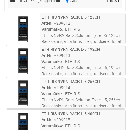
18 st
Filter
Lagerförda
Alla
ETHIRIS NVRN RACK L-5 128CH
Lägg i kundvagn
ST
ArtNr
A299012
Varumärke
ETHIRIS
Ethiris NVRN Rack Solution, Type L-5, 128ch.
Racklösningarna finns i tre grundserier för att
täcka behov av olika storlekar på
ETHIRIS NVRN RACK L-5 192CH
Lägg i kundvagn
ST
anläggningarna. Dessa är Serie S (Small),
ArtNr
A299013
Serie M (Medium) och Serie L (
...läs mer
Varumärke
ETHIRIS
Ethiris NVRN Rack Solution, Type L-5, 192ch.
Racklösningarna finns i tre grundserier för att
täcka behov av olika storlekar på
ETHIRIS NVRN RACK L-5 256CH
Lägg i kundvagn
ST
anläggningarna. Dessa är Serie S (Small),
ArtNr
A299014
Serie M (Medium) och Serie L (
...läs mer
Varumärke
ETHIRIS
Ethiris NVRN Rack Solution, Type L-5, 256ch.
Racklösningarna finns i tre grundserier för att
täcka behov av olika storlekar på
ETHIRIS NVRN RACK L-5 400CH
Lägg i kundvagn
ST
anläggningarna. Dessa är Serie S (Small),
ArtNr
A299015
Serie M (Medium) och Serie L (
...läs mer
Varumärke
ETHIRIS