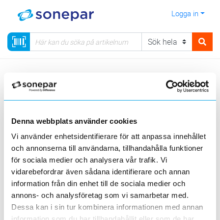
Logga in
Meny
Kategorier
Elnätmateriel
06 - EBR-satser, elnätmateriel & åskskydd
EBR-satser
Hängkabel EXCEL, AXCES 12-24 kV
Ändstolpe
Denna webbplats använder cookies
Vi använder enhetsidentifierare för att anpassa innehållet
Sortera
och annonserna till användarna, tillhandahålla funktioner
för sociala medier och analysera vår trafik. Vi
<
1
>
20
50
100
200
Sida
Per sida
vidarebefordrar även sådana identifierare och annan
information från din enhet till de sociala medier och
annons- och analysföretag som vi samarbetar med.
2 st
Filter
Lagerförda
Alla
Dessa kan i sin tur kombinera informationen med annan
information som du har tillhandahållit eller som de har