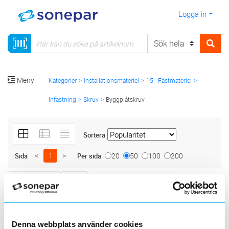
Logga in
Meny
Kategorier
Installationsmateriel
15 - Fästmateriel
Infästning
Skruv
Byggplåtskruv
Sortera
<
1
>
20
50
100
200
Sida
Per sida
ARVID NILSSON
ESSVE
6 st
Filter
Lagerförda
Alla
Denna webbplats använder cookies