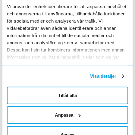
BYGGPLÅTSKRUV 6,3X25
Vi använder enhetsidentifierare för att anpassa innehållet
Lägg i kundvagn
FP
ArtNr
1549226
och annonserna till användarna, tillhandahålla funktioner
Varumärke
ESSVE
för sociala medier och analysera vår trafik. Vi
BYGGPLÅTSKRUV 6,3X25 BORRSPETS
vidarebefordrar även sådana identifierare och annan
SEXKANTSSK M BRI FZB
information från din enhet till de sociala medier och
BYGGPLÅTSKRUV 5,5X25
Lägg i kundvagn
FP
annons- och analysföretag som vi samarbetar med.
ArtNr
1549224
Dessa kan i sin tur kombinera informationen med annan
Varumärke
ESSVE
information som du har tillhandahållit eller som de har
BYGGPLÅTSKRUV 5,5X25 BORRSPETS
samlat in när du har använt deras tjänster.
SEXKANTSSK M BRI FZB
BYGGPLÅTSKRUV 4,8X19
Lägg i kundvagn
FP
Visa detaljer
ArtNr
1549222
Varumärke
ESSVE
BYGGPLÅTSKRUV 4,8X19 BORRSPETS
Tillåt alla
SEXKANTSSK M BRI FZB
BTL FZB A/P 4,8X19 L.GRÅ
Lägg i kundvagn
FP
ArtNr
A096933
Anpassa
Varumärke
ARVID NILSSON
Plåtskruv med gänga typ A/P i blankförzinkat
härdat stål, med lös tätningsbricka i
Avvisa