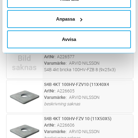
Lämplig vid montage i träkonstruktioner för
ökad bärighet.
BRICKA S4B FZV 16(17,5X50X5)
Lägg i kundvagn
FP
Anpassa
ArtNr
1532567
Varumärke
ARVID NILSSON
Lämplig vid montage i träkonstruktioner för
Avvisa
ökad bärighet.
S4B4KT BRICKA 100HV-FZB 8
Lägg i kundvagn
ST
ArtNr
A226577
Varumärke
ARVID NILSSON
S4B 4kt bricka 100HV-FZB 8 (9x25x3)
S4B 4KT 100HV-FZV10 (11X40X4
Lägg i kundvagn
ST
ArtNr
A226605
Varumärke
ARVID NILSSON
beskrivning saknas
S4B 4KT 100HV-FZV 10 (11X50X5)
Lägg i kundvagn
ST
ArtNr
A226606
Varumärke
ARVID NILSSON
beskrivning saknas