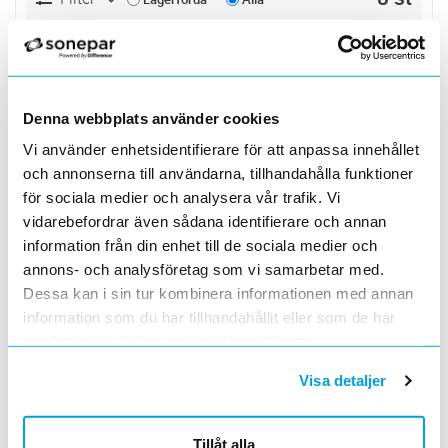
BRICKA S4B FZV M8 9X25X3
Lägg i kundvagn
FP
ArtNr
1535399
Varumärke
EJOT
Denna webbplats använder cookies
Fyrkantsbricka i varmförzinkat stål enligt
DIN436
Vi använder enhetsidentifierare för att anpassa innehållet
BRICKA S4B 22X60 FZV
Lägg i kundvagn
ST
och annonserna till användarna, tillhandahålla funktioner
ArtNr
0629011
för sociala medier och analysera vår trafik. Vi
Varumärke
EBR
vidarebefordrar även sådana identifierare och annan
BRICKA S4B-22
information från din enhet till de sociala medier och
annons- och analysföretag som vi samarbetar med.
BRICKA S4B FZV 10(11X50X5)
Lägg i kundvagn
FP
Dessa kan i sin tur kombinera informationen med annan
ArtNr
1532563
information som du har tillhandahållit eller som de har
Varumärke
ARVID NILSSON
Lämplig vid montage i träkonstruktioner för
samlat in när du har använt deras tjänster.
ökad bärighet.
Visa detaljer
BRICKA S4B FZV 12(13,5X40X4)
Lägg i kundvagn
FP
ArtNr
1532565
Varumärke
ARVID NILSSON
Tillåt alla