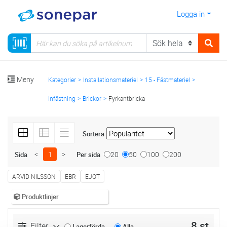
Logga in
Meny
Kategorier
Installationsmateriel
15 - Fästmateriel
Infästning
Brickor
Fyrkantbricka
Sortera
<
1
>
20
50
100
200
Sida
Per sida
ARVID NILSSON
EBR
EJOT
Produktlinjer
8 st
Filter
Lagerförda
Alla