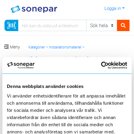
Logga in
Meny
Kategorier
Installationsmateriel
17 - Fastighetsautomation
DALI
Styrenhet
Sortera
Denna webbplats använder cookies
<
1
>
20
50
100
200
Sida
Per sida
Vi använder enhetsidentifierare för att anpassa innehållet
och annonserna till användarna, tillhandahålla funktioner
HELVAR
för sociala medier och analysera vår trafik. Vi
Produktlinjer
vidarebefordrar även sådana identifierare och annan
information från din enhet till de sociala medier och
annons- och analysföretag som vi samarbetar med.
3 st
Filter
Lagerförda
Alla