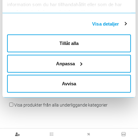
information som du har tillhandahållit eller som de har
samlat in när du har använt deras tjänster.
Visa detaljer
Klämmor slits,
primodur
Klämmor skena
Klämkabelsko
Tillåt alla
Anpassa
Avvisa
Övrigt
Visa produkter från alla underliggande kategorier