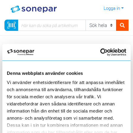
Logga in
Meny
Kategorier
Data & Tele
Mobila nät
Kabelklämmor
För runda stegpinnar
Denna webbplats använder cookies
Visa produkter från alla underliggande kategorier
Vi använder enhetsidentifierare för att anpassa innehållet
och annonserna till användarna, tillhandahålla funktioner
för sociala medier och analysera vår trafik. Vi
vidarebefordrar även sådana identifierare och annan
information från din enhet till de sociala medier och
annons- och analysföretag som vi samarbetar med.
Kraft och
Koaxfästen
Optofästen
Dessa kan i sin tur kombinera informationen med annan
information som du har tillhandahållit eller som de har