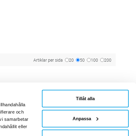
Artiklar per sida
20
50
100
200
Tillåt alla
ner
Om Sonepar
illhandahålla
or
Historik
ifierare och
Kontaktblad
Ledningsgrupp
Anpassa
 vi samarbetar
Hållbarhet
ahållit eller
Jobb & Karriär
Leverantör