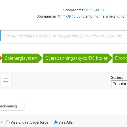
Sonepar order:
0771-39 10 00
Journummer:
0771-39 10 00
(utanför normal arbetstid, Ton
Solenergisystem
Överspänningsskydd/DC-boxar
Elron
Sortera
bedömning
Visa Endast
Lagerförda
Visa
Alla