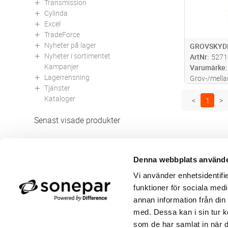
Transmission
Cylinda
Excel
TradeForce
Nyheter på lager
GROVSKYDD
Nyheter i sortimentet
ArtNr
5271
Kampanjer
Varumärke
Lagerrensning
Grov-/mella
Tjänster
Kataloger
<
1
>
Senast visade produkter
Denna webbplats använde
Butik/Kontakt
Om 
Vi använder enhetsidentifie
Felanmälan
Använ
funktioner för sociala medi
Returer
Integ
Beställa PDF fakturor
Öppe
annan information från din
Medgivande kontokort/direktbetalning
Ny k
med. Dessa kan i sin tur k
Frågor & Svar
Våra
som de har samlat in när d