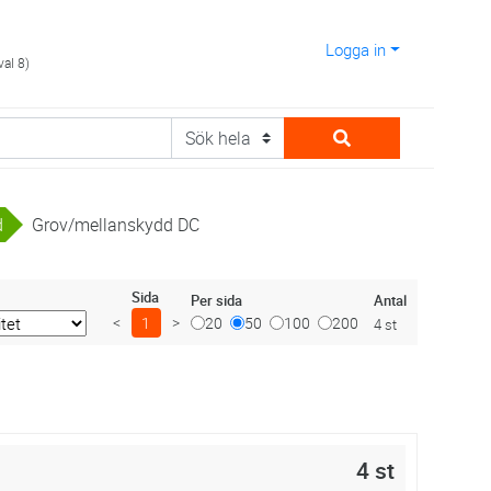
Logga in
val 8)
d
Grov/mellanskydd DC
Sida
Antal
Per sida
<
1
>
20
50
100
200
4 st
4 st