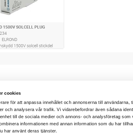
 1500V SOLCELL PLUG
234
ELROND
nskydd 1500V solcell stickdel
r cookies
Webbshop
Digitala kataloger/ publikatio
rare för att anpassa innehållet och annonserna till användarna, t
darvillkor
Leverans- och betalningsvillk
er och analysera vår trafik. Vi vidarebefordrar även sådana ident
ritetspolicy
Elektronisk kommunikation
ttider
Produktväljare
 enhet till de sociala medier och annons- och analysföretag som
und/användare
ombinera informationen med annan information som du har tillhand
 varumärken
u har använt deras tjänster.