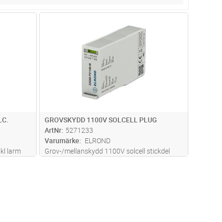
dvagn
Lägg i kundvagn
Antal
ST
LC.
GROVSKYDD 1100V SOLCELL PLUG
ArtNr
5271233
Varumärke
ELROND
kl larm
Grov-/mellanskydd 1100V solcell stickdel