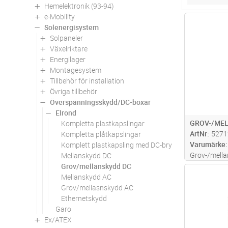
Hemelektronik (93-94)
e-Mobility
Antal
Solenergisystem
Solpaneler
Växelriktare
Energilager
Montagesystem
Tillbehör för installation
Övriga tillbehör
Överspänningsskydd/DC-boxar
Elrond
GROV-/MEL
Kompletta plastkapslingar
ArtNr
5271
Kompletta plåtkapslingar
Varumärke
Komplett plastkapsling med DC-brytare
Grov-/mella
Mellanskydd DC
Grov/mellanskydd DC
Antal
Mellanskydd AC
Grov/mellasnskydd AC
Ethernetskydd
Garo
Ex/ATEX