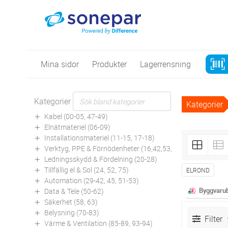
Mina sidor
Produkter
Lagerrensning
Kategorier
Kategorier
Kabel (00-05, 47-49)
Elnätmateriel (06-09)
Installationsmateriel (11-15, 17-18)
Verktyg, PPE & Förnödenheter (16,42,53,94)
Ledningsskydd & Fördelning (20-28)
Tillfällig el & Sol (24, 52, 75)
ELROND
Automation (29-42, 45, 51-53)
Byggvaru
Data & Tele (50-62)
Säkerhet (58, 63)
Belysning (70-83)
Filter
Värme & Ventilation (85-89, 93-94)