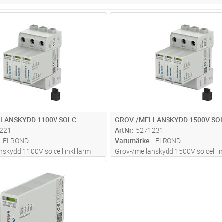
Lägg i kundvagn
Lägg i kun
ST
Antal
ST
LANSKYDD 1100V SOLC.
GROV-/MELLANSKYDD 1500V SO
221
ArtNr
5271231
ELROND
Varumärke
ELROND
nskydd 1100V solcell inkl larm
Grov-/mellanskydd 1500V solcell in
Lägg i kundvagn
ST