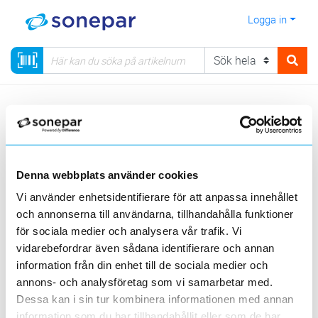
Logga in
Meny
Kategorier
Verktyg, PPE & Förnödenheter
42 - Portabla mätinstrument
Testinstrument e-mobility
Denna webbplats använder cookies
Sortera
Vi använder enhetsidentifierare för att anpassa innehållet
och annonserna till användarna, tillhandahålla funktioner
<
1
>
20
50
100
200
Sida
Per sida
för sociala medier och analysera vår trafik. Vi
ELIT
KAMIC
vidarebefordrar även sådana identifierare och annan
information från din enhet till de sociala medier och
Produktlinjer
annons- och analysföretag som vi samarbetar med.
Dessa kan i sin tur kombinera informationen med annan
2 st
Filter
information som du har tillhandahållit eller som de har
Lagerförda
Alla