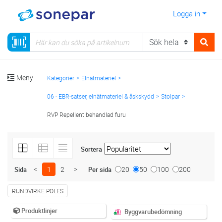
Logga in
Meny
Kategorier
Elnätmateriel
06 - EBR-satser, elnätmateriel & åskskydd
Stolpar
RVP Repellent behandlad furu
Sortera
<
1
2
>
20
50
100
200
Sida
Per sida
RUNDVIRKE POLES
Produktlinjer
Byggvarubedömning