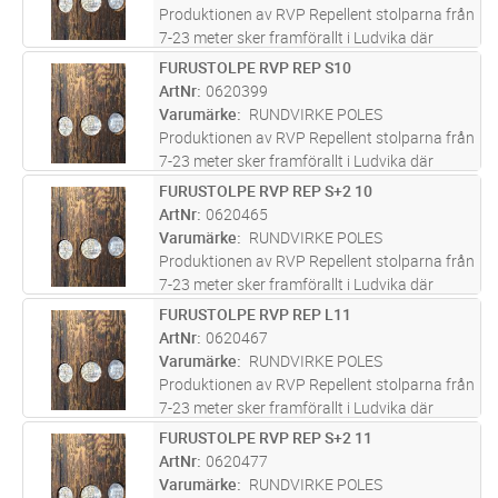
Produktionen av RVP Repellent stolparna från
7-23 meter sker framförallt i Ludvika där
företaget bedrivit verksamhet i över 100 år
FURUSTOLPE RVP REP S10
Lägg i kundvagn
ST
och varit med om att bygga upp svensk
ArtNr
0620399
infrastruktur. Furustolparna s
...läs mer
Varumärke
RUNDVIRKE POLES
Produktionen av RVP Repellent stolparna från
7-23 meter sker framförallt i Ludvika där
företaget bedrivit verksamhet i över 100 år
FURUSTOLPE RVP REP S+2 10
Lägg i kundvagn
ST
och varit med om att bygga upp svensk
ArtNr
0620465
infrastruktur. Furustolparna s
...läs mer
Varumärke
RUNDVIRKE POLES
Produktionen av RVP Repellent stolparna från
7-23 meter sker framförallt i Ludvika där
företaget bedrivit verksamhet i över 100 år
FURUSTOLPE RVP REP L11
Lägg i kundvagn
ST
och varit med om att bygga upp svensk
ArtNr
0620467
infrastruktur. Furustolparna s
...läs mer
Varumärke
RUNDVIRKE POLES
Produktionen av RVP Repellent stolparna från
7-23 meter sker framförallt i Ludvika där
företaget bedrivit verksamhet i över 100 år
FURUSTOLPE RVP REP S+2 11
Lägg i kundvagn
ST
och varit med om att bygga upp svensk
ArtNr
0620477
infrastruktur. Furustolparna s
...läs mer
Varumärke
RUNDVIRKE POLES