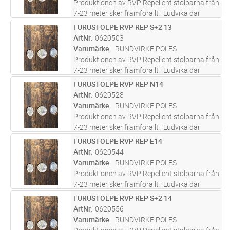
Produktionen av RVP Repellent stolparna från
7-23 meter sker framförallt i Ludvika där
företaget bedrivit verksamhet i över 100 år
FURUSTOLPE RVP REP S+2 13
Lägg i kundvagn
ST
och varit med om att bygga upp svensk
ArtNr
0620503
infrastruktur. Furustolparna s
...läs mer
Varumärke
RUNDVIRKE POLES
Produktionen av RVP Repellent stolparna från
7-23 meter sker framförallt i Ludvika där
företaget bedrivit verksamhet i över 100 år
FURUSTOLPE RVP REP N14
Lägg i kundvagn
ST
och varit med om att bygga upp svensk
ArtNr
0620528
infrastruktur. Furustolparna s
...läs mer
Varumärke
RUNDVIRKE POLES
Produktionen av RVP Repellent stolparna från
7-23 meter sker framförallt i Ludvika där
företaget bedrivit verksamhet i över 100 år
FURUSTOLPE RVP REP E14
Lägg i kundvagn
ST
och varit med om att bygga upp svensk
ArtNr
0620544
infrastruktur. Furustolparna s
...läs mer
Varumärke
RUNDVIRKE POLES
Produktionen av RVP Repellent stolparna från
7-23 meter sker framförallt i Ludvika där
företaget bedrivit verksamhet i över 100 år
FURUSTOLPE RVP REP S+2 14
Lägg i kundvagn
ST
och varit med om att bygga upp svensk
ArtNr
0620556
infrastruktur. Furustolparna s
...läs mer
Varumärke
RUNDVIRKE POLES