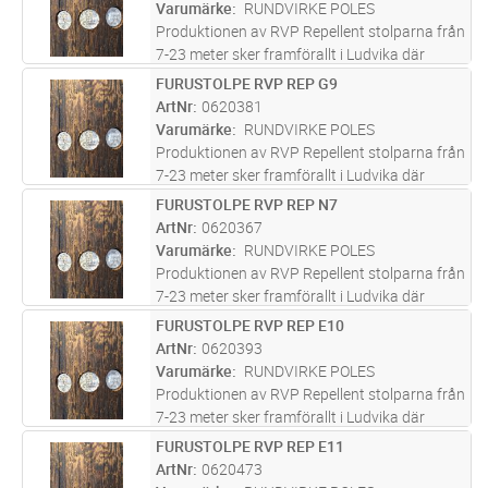
infrastruktur. Furustolparna s
...läs mer
Varumärke
RUNDVIRKE POLES
Produktionen av RVP Repellent stolparna från
7-23 meter sker framförallt i Ludvika där
företaget bedrivit verksamhet i över 100 år
FURUSTOLPE RVP REP G9
Lägg i kundvagn
ST
och varit med om att bygga upp svensk
ArtNr
0620381
infrastruktur. Furustolparna s
...läs mer
Varumärke
RUNDVIRKE POLES
Produktionen av RVP Repellent stolparna från
7-23 meter sker framförallt i Ludvika där
företaget bedrivit verksamhet i över 100 år
FURUSTOLPE RVP REP N7
Lägg i kundvagn
ST
och varit med om att bygga upp svensk
ArtNr
0620367
infrastruktur. Furustolparna s
...läs mer
Varumärke
RUNDVIRKE POLES
Produktionen av RVP Repellent stolparna från
7-23 meter sker framförallt i Ludvika där
företaget bedrivit verksamhet i över 100 år
FURUSTOLPE RVP REP E10
Lägg i kundvagn
ST
och varit med om att bygga upp svensk
ArtNr
0620393
infrastruktur. Furustolparna s
...läs mer
Varumärke
RUNDVIRKE POLES
Produktionen av RVP Repellent stolparna från
7-23 meter sker framförallt i Ludvika där
företaget bedrivit verksamhet i över 100 år
FURUSTOLPE RVP REP E11
Lägg i kundvagn
ST
och varit med om att bygga upp svensk
ArtNr
0620473
infrastruktur. Furustolparna s
...läs mer