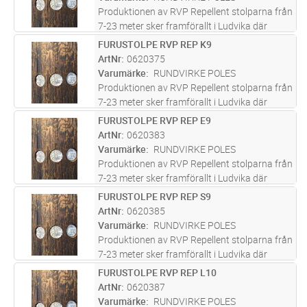
Produktionen av RVP Repellent stolparna från
7-23 meter sker framförallt i Ludvika där
företaget bedrivit verksamhet i över 100 år
FURUSTOLPE RVP REP K9
Lägg i kundvagn
ST
och varit med om att bygga upp svensk
ArtNr
0620375
infrastruktur. Furustolparna s
...läs mer
Varumärke
RUNDVIRKE POLES
Produktionen av RVP Repellent stolparna från
7-23 meter sker framförallt i Ludvika där
företaget bedrivit verksamhet i över 100 år
FURUSTOLPE RVP REP E9
Lägg i kundvagn
ST
och varit med om att bygga upp svensk
ArtNr
0620383
infrastruktur. Furustolparna s
...läs mer
Varumärke
RUNDVIRKE POLES
Produktionen av RVP Repellent stolparna från
7-23 meter sker framförallt i Ludvika där
företaget bedrivit verksamhet i över 100 år
FURUSTOLPE RVP REP S9
Lägg i kundvagn
ST
och varit med om att bygga upp svensk
ArtNr
0620385
infrastruktur. Furustolparna s
...läs mer
Varumärke
RUNDVIRKE POLES
Produktionen av RVP Repellent stolparna från
7-23 meter sker framförallt i Ludvika där
företaget bedrivit verksamhet i över 100 år
FURUSTOLPE RVP REP L10
Lägg i kundvagn
ST
och varit med om att bygga upp svensk
ArtNr
0620387
infrastruktur. Furustolparna s
...läs mer
Varumärke
RUNDVIRKE POLES