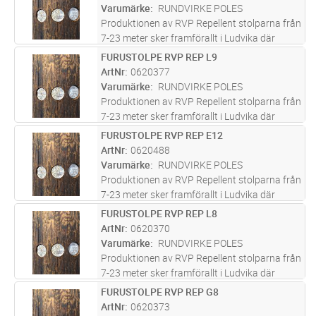
infrastruktur. Furustolparna s
...läs mer
Varumärke
RUNDVIRKE POLES
Produktionen av RVP Repellent stolparna från
7-23 meter sker framförallt i Ludvika där
företaget bedrivit verksamhet i över 100 år
FURUSTOLPE RVP REP L9
Lägg i kundvagn
ST
och varit med om att bygga upp svensk
ArtNr
0620377
infrastruktur. Furustolparna s
...läs mer
Varumärke
RUNDVIRKE POLES
Produktionen av RVP Repellent stolparna från
7-23 meter sker framförallt i Ludvika där
företaget bedrivit verksamhet i över 100 år
FURUSTOLPE RVP REP E12
Lägg i kundvagn
ST
och varit med om att bygga upp svensk
ArtNr
0620488
infrastruktur. Furustolparna s
...läs mer
Varumärke
RUNDVIRKE POLES
Produktionen av RVP Repellent stolparna från
7-23 meter sker framförallt i Ludvika där
företaget bedrivit verksamhet i över 100 år
FURUSTOLPE RVP REP L8
Lägg i kundvagn
ST
och varit med om att bygga upp svensk
ArtNr
0620370
infrastruktur. Furustolparna s
...läs mer
Varumärke
RUNDVIRKE POLES
Produktionen av RVP Repellent stolparna från
7-23 meter sker framförallt i Ludvika där
företaget bedrivit verksamhet i över 100 år
FURUSTOLPE RVP REP G8
Lägg i kundvagn
ST
och varit med om att bygga upp svensk
ArtNr
0620373