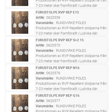
Produktionen av RVP Repellent stolparna från
7-23 meter sker framförallt i Ludvika där
företaget bedrivit verksamhet i över 100 år
FURUSTOLPE RVP REP E15
Lägg i kundvagn
ST
och varit med om att bygga upp svensk
ArtNr
0620559
infrastruktur. Furustolparna s
...läs mer
Varumärke
RUNDVIRKE POLES
Produktionen av RVP Repellent stolparna från
7-23 meter sker framförallt i Ludvika där
företaget bedrivit verksamhet i över 100 år
FURUSTOLPE RVP REP S+2 15
Lägg i kundvagn
ST
och varit med om att bygga upp svensk
ArtNr
0620570
infrastruktur. Furustolparna s
...läs mer
Varumärke
RUNDVIRKE POLES
Produktionen av RVP Repellent stolparna från
7-23 meter sker framförallt i Ludvika där
företaget bedrivit verksamhet i över 100 år
FURUSTOLPE RVP REP N16
Lägg i kundvagn
ST
och varit med om att bygga upp svensk
ArtNr
0620576
infrastruktur. Furustolparna s
...läs mer
Varumärke
RUNDVIRKE POLES
Produktionen av RVP Repellent stolparna från
7-23 meter sker framförallt i Ludvika där
företaget bedrivit verksamhet i över 100 år
FURUSTOLPE RVP REP G16
Lägg i kundvagn
ST
och varit med om att bygga upp svensk
ArtNr
0620577
infrastruktur. Furustolparna s
...läs mer
Varumärke
RUNDVIRKE POLES
Produktionen av RVP Repellent stolparna från