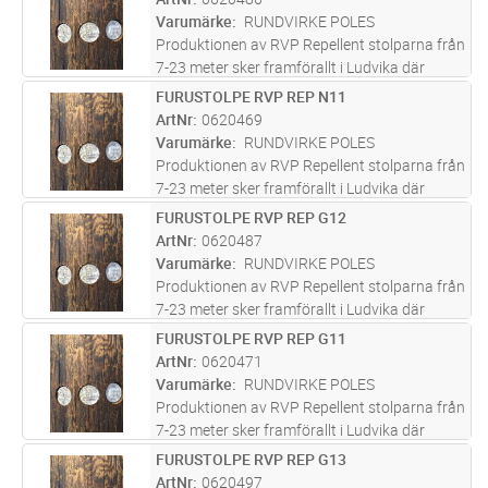
infrastruktur. Furustolparna s
...läs mer
Varumärke
RUNDVIRKE POLES
Produktionen av RVP Repellent stolparna från
7-23 meter sker framförallt i Ludvika där
företaget bedrivit verksamhet i över 100 år
FURUSTOLPE RVP REP N11
Lägg i kundvagn
ST
och varit med om att bygga upp svensk
ArtNr
0620469
infrastruktur. Furustolparna s
...läs mer
Varumärke
RUNDVIRKE POLES
Produktionen av RVP Repellent stolparna från
7-23 meter sker framförallt i Ludvika där
företaget bedrivit verksamhet i över 100 år
FURUSTOLPE RVP REP G12
Lägg i kundvagn
ST
och varit med om att bygga upp svensk
ArtNr
0620487
infrastruktur. Furustolparna s
...läs mer
Varumärke
RUNDVIRKE POLES
Produktionen av RVP Repellent stolparna från
7-23 meter sker framförallt i Ludvika där
företaget bedrivit verksamhet i över 100 år
FURUSTOLPE RVP REP G11
Lägg i kundvagn
ST
och varit med om att bygga upp svensk
ArtNr
0620471
infrastruktur. Furustolparna s
...läs mer
Varumärke
RUNDVIRKE POLES
Produktionen av RVP Repellent stolparna från
7-23 meter sker framförallt i Ludvika där
företaget bedrivit verksamhet i över 100 år
FURUSTOLPE RVP REP G13
Lägg i kundvagn
ST
och varit med om att bygga upp svensk
ArtNr
0620497