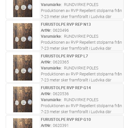
infrastruktur. Furustolparna s
...läs mer
Varumärke
RUNDVIRKE POLES
Produktionen av RVP Repellent stolparna från
7-23 meter sker framförallt i Ludvika där
företaget bedrivit verksamhet i över 100 år
FURUSTOLPE RVP REP N13
Lägg i kundvagn
ST
och varit med om att bygga upp svensk
ArtNr
0620496
infrastruktur. Furustolparna s
...läs mer
Varumärke
RUNDVIRKE POLES
Produktionen av RVP Repellent stolparna från
7-23 meter sker framförallt i Ludvika där
företaget bedrivit verksamhet i över 100 år
FURUSTOLPE RVP REP L7
Lägg i kundvagn
ST
och varit med om att bygga upp svensk
ArtNr
0620365
infrastruktur. Furustolparna s
...läs mer
Varumärke
RUNDVIRKE POLES
Produktionen av RVP Repellent stolparna från
7-23 meter sker framförallt i Ludvika där
företaget bedrivit verksamhet i över 100 år
FURUSTOLPE RVP REP G14
Lägg i kundvagn
ST
och varit med om att bygga upp svensk
ArtNr
0620536
infrastruktur. Furustolparna s
...läs mer
Varumärke
RUNDVIRKE POLES
Produktionen av RVP Repellent stolparna från
7-23 meter sker framförallt i Ludvika där
företaget bedrivit verksamhet i över 100 år
FURUSTOLPE RVP REP G10
Lägg i kundvagn
ST
och varit med om att bygga upp svensk
ArtNr
0620391