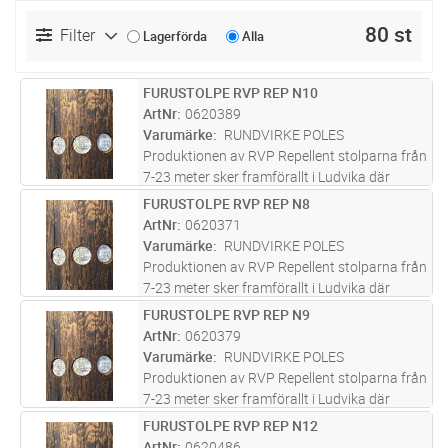
80 st
Filter
Lagerförda
Alla
FURUSTOLPE RVP REP N10
Lägg i kundvagn
ST
ArtNr
0620389
Varumärke
RUNDVIRKE POLES
Produktionen av RVP Repellent stolparna från
7-23 meter sker framförallt i Ludvika där
företaget bedrivit verksamhet i över 100 år
FURUSTOLPE RVP REP N8
Lägg i kundvagn
ST
och varit med om att bygga upp svensk
ArtNr
0620371
infrastruktur. Furustolparna s
...läs mer
Varumärke
RUNDVIRKE POLES
Produktionen av RVP Repellent stolparna från
7-23 meter sker framförallt i Ludvika där
företaget bedrivit verksamhet i över 100 år
FURUSTOLPE RVP REP N9
Lägg i kundvagn
ST
och varit med om att bygga upp svensk
ArtNr
0620379
infrastruktur. Furustolparna s
...läs mer
Varumärke
RUNDVIRKE POLES
Produktionen av RVP Repellent stolparna från
7-23 meter sker framförallt i Ludvika där
företaget bedrivit verksamhet i över 100 år
FURUSTOLPE RVP REP N12
Lägg i kundvagn
ST
och varit med om att bygga upp svensk
ArtNr
0620486