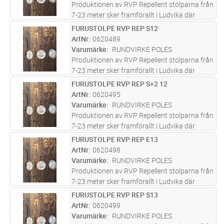
Produktionen av RVP Repellent stolparna från
7-23 meter sker framförallt i Ludvika där
företaget bedrivit verksamhet i över 100 år
FURUSTOLPE RVP REP S12
Lägg i kundvagn
ST
och varit med om att bygga upp svensk
ArtNr
0620489
infrastruktur. Furustolparna s
...läs mer
Varumärke
RUNDVIRKE POLES
Produktionen av RVP Repellent stolparna från
7-23 meter sker framförallt i Ludvika där
företaget bedrivit verksamhet i över 100 år
FURUSTOLPE RVP REP S+2 12
Lägg i kundvagn
ST
och varit med om att bygga upp svensk
ArtNr
0620495
infrastruktur. Furustolparna s
...läs mer
Varumärke
RUNDVIRKE POLES
Produktionen av RVP Repellent stolparna från
7-23 meter sker framförallt i Ludvika där
företaget bedrivit verksamhet i över 100 år
FURUSTOLPE RVP REP E13
Lägg i kundvagn
ST
och varit med om att bygga upp svensk
ArtNr
0620498
infrastruktur. Furustolparna s
...läs mer
Varumärke
RUNDVIRKE POLES
Produktionen av RVP Repellent stolparna från
7-23 meter sker framförallt i Ludvika där
företaget bedrivit verksamhet i över 100 år
FURUSTOLPE RVP REP S13
Lägg i kundvagn
ST
och varit med om att bygga upp svensk
ArtNr
0620499
infrastruktur. Furustolparna s
...läs mer
Varumärke
RUNDVIRKE POLES