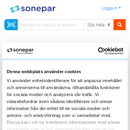
Logga in
Meny
Kategorier
Verktyg, PPE & Förnödenheter
16 - Linje- & kabelredskap
Manöverstänger
Verktygshållare
Denna webbplats använder cookies
Sortera
Vi använder enhetsidentifierare för att anpassa innehållet
och annonserna till användarna, tillhandahålla funktioner
<
1
>
20
50
100
200
Sida
Per sida
för sociala medier och analysera vår trafik. Vi
ELECTRO TRADING ET AB
vidarebefordrar även sådana identifierare och annan
information från din enhet till de sociala medier och
Produktlinjer
annons- och analysföretag som vi samarbetar med.
Dessa kan i sin tur kombinera informationen med annan
2 st
Filter
information som du har tillhandahållit eller som de har
Lagerförda
Alla