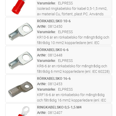
(Cu/Sn). Rekommenderat verktyg;
...läs mer
Varumärke
ELPRESS
Isolerad ringkabelsko för kabel 0,5-1,5 mm2,
av material Cu, förtent, plast PC. Används
med certifierade verktyget GSA0760.A1553R i
RÖRKABELSKO 10-6
Lägg i kundvagn
FP
konsumentförpackning
ArtNr
0812450
Varumärke
ELPRESS
KR10-6 är en rörkabelsko för mångtrådig och
fåtrådig 10 mm2 kopparledare (enl. IEC
60228) med ett M6 hål i plattan. KR10-6 är
RÖRKABELSKO 6-6
Lägg i kundvagn
FP
UL-godkänd. Material; 99,95% Cu / förtent
ArtNr
0812448
(Cu/Sn). Rekommenderat verktyg;
...läs mer
Varumärke
ELPRESS
KR6-6 är en rörkabelsko för mångtrådig och
fåtrådig 6 mm2 kopparledare (enl. IEC 60228)
med ett M6 hål i plattan. KR6-6 är UL-
RÖRKABELSKO 16-6
Lägg i kundvagn
FP
godkänd. Material; 99,95% Cu / förtent
ArtNr
0812453
(Cu/Sn). Rekommenderat verktyg; GW
...läs
Varumärke
ELPRESS
mer
KRF16-6 är en rörkabelsko för mångtrådig
och fåtrådig 16 mm2 kopparledare (enl. IEC
60228) med ett M6 hål i plattan. KRF16-6 är
RINGKABELSKO 0,5-1,5 M4
Lägg i kundvagn
FP
UL-godkänd. Material; 99,95% Cu / förtent
ArtNr
0812407