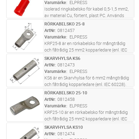
(Cu/Sn). Rekommenderat verkty
...läs mer
Varumärke
ELPRESS
Isolerad ringkabelsko för kabel 0,5-1,5 mm2,
av material Cu, förtent, plast PC. Används
med certifierade verktyget GSA0760
RÖRKABELSKO 25-8
Lägg i kundvagn
FP
ArtNr
0812457
Varumärke
ELPRESS
KRF25-8 är en rörkabelsko för mångtrådig
och fåtrådig 25 mm2 kopparledare (enl. IEC
60228) med ett M8 hål i plattan. KRF25-8 är
SKARVHYLSA KS6
Lägg i kundvagn
FP
UL-godkänd. Material; 99,95% Cu / förtent
ArtNr
0812473
(Cu/Sn). Rekommenderat verkty
...läs mer
Varumärke
ELPRESS
KS6 är en Skarvhylsa för 6 mm2 mångtrådig
och fåtrådig kopparledare (enl. IEC 60228).
KS6 är tillverkat med ett inspektionshåll och
RÖRKABELSKO 25-10
Lägg i kundvagn
FP
inv kabelstopp. Rekommenderat verktyg;
ArtNr
0812458
GWB4099, ES2258 (99,95% Cu /
...läs mer
Varumärke
ELPRESS
KRF25-10 är en rörkabelsko för mångtrådig
och fåtrådig 25 mm2 kopparledare (enl. IEC
60228) med ett M10 hål i plattan. KRF25-10
SKARVHYLSA KS10
Lägg i kundvagn
FP
är UL-godkänd. Material; 99,95% Cu / förtent
ArtNr
0812474
(Cu/Sn). Rekommenderat ver
...läs mer