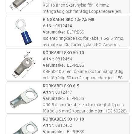
KSF16 är en Skarvhylsa för 16 mm2
mångtrådig och fåtrådig kopparledare (enl.
IEC 60228). KSF16 är tillverkat med ett
RINGKABELSKO 1,5-2,5 M8
Lägg i kundvagn
FP
inspektionshåll och inv kabelstopp.
ArtNr
0812414
Rekommenderat verktyg; V600, V1300
Varumärke
ELPRESS
(99,95% Cu
...läs mer
Isolerad ringkabelsko för kabel 1,5-2,5 mm2,
av material Cu, förtent, plast PC. Används
med certifierade verktyget GSA0760
RÖRKABELSKO 50-10
Lägg i kundvagn
FP
ArtNr
0812464
Varumärke
ELPRESS
KRF50-10 är en rörkabelsko för mångtrådig
och fåtrådig 50 mm2 kopparledare (enl. IEC
60228) med ett M10 hål i plattan. KRF50-10
RÖRKABELSKO 6-5
Lägg i kundvagn
FP
är UL-godkänd. Material; 99,95% Cu / förtent
ArtNr
0812447
(Cu/Sn). Rekommenderat ver
...läs mer
Varumärke
ELPRESS
KR6-5 är en rörkabelsko för mångtrådig och
fåtrådig 6 mm2 kopparledare (enl. IEC 60228)
med ett M5 hål i plattan. KR6-5 är UL-
RÖRKABELSKO 10-10
Lägg i kundvagn
FP
godkänd. Material; 99,95% Cu / förtent
ArtNr
0812452
(Cu/Sn). Rekommenderat verktyg; GW
...läs
Varumärke
ELPRESS