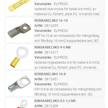
Varumärke
ELPRESS
Isolerad skarvhylsa för kabel 4-6 mm2, av
material Cu, förtent, plast PC. Används med
certifierade verktyget GSA0760
RÖRKABELSKO 16-10
Lägg i kundvagn
FP
ArtNr
0812455
Varumärke
ELPRESS
KRF16-10 är en rörkabelsko för mångtrådig
och fåtrådig 16 mm2 kopparledare (enl. IEC
60228) med ett M10 hål i plattan. KRF16-10
RINGKABELSKO 4-6 M8
Lägg i kundvagn
FP
är UL-godkänd. Material; 99,95% Cu / förtent
ArtNr
0812417
(Cu/Sn). Rekommenderat ver
...läs mer
Varumärke
ELPRESS
Isolerad ringkabelsko 4-6 för kabel 4-6 mm2,
av material Cu, förtent, plast PC. Används
med certifierade verktyget GSA0760
RÖRKABELSKO 10-8
Lägg i kundvagn
FP
ArtNr
0812451
Varumärke
ELPRESS
KR10-8 är en rörkabelsko för mångtrådig och
fåtrådig 10 mm2 kopparledare (enl. IEC
60228) med ett M8 hål i plattan. KR10-8 är
RINGKABELSKO 0,5-1,5 M5
Lägg i kundvagn
FP
UL-godkänd. Material; 99,95% Cu / förtent
ArtNr
0812408