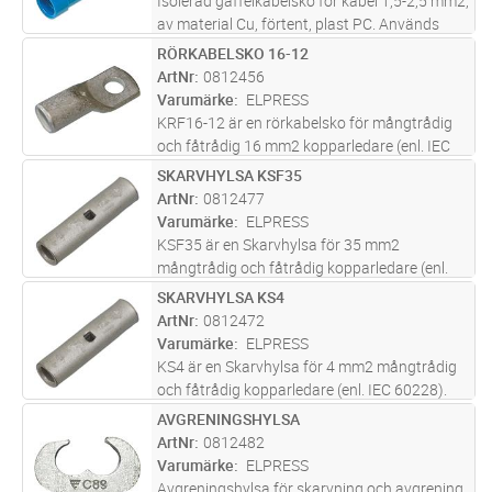
Isolerad gaffelkabelsko för kabel 1,5-2,5 mm2,
av material Cu, förtent, plast PC. Används
med certifierade verktyget GSA0760
RÖRKABELSKO 16-12
Lägg i kundvagn
FP
ArtNr
0812456
Varumärke
ELPRESS
KRF16-12 är en rörkabelsko för mångtrådig
och fåtrådig 16 mm2 kopparledare (enl. IEC
60228) med ett M12 hål i plattan. KRF16-12
SKARVHYLSA KSF35
Lägg i kundvagn
FP
är UL-godkänd. Material; 99,95% Cu / förtent
ArtNr
0812477
(Cu/Sn). Rekommenderat ver
...läs mer
Varumärke
ELPRESS
KSF35 är en Skarvhylsa för 35 mm2
mångtrådig och fåtrådig kopparledare (enl.
IEC 60228). KSF35 är tillverkat med ett
SKARVHYLSA KS4
Lägg i kundvagn
FP
inspektionshåll och inv kabelstopp.
ArtNr
0812472
Rekommenderat verktyg; V600, V1300
Varumärke
ELPRESS
(99,95% Cu
...läs mer
KS4 är en Skarvhylsa för 4 mm2 mångtrådig
och fåtrådig kopparledare (enl. IEC 60228).
KS4 är tillverkat med ett inspektionshåll och
AVGRENINGSHYLSA
Lägg i kundvagn
FP
inv kabelstopp. Rekommenderat verktyg;
ArtNr
0812482
GWB4099, ES2258 (99,95% Cu /
...läs mer
Varumärke
ELPRESS
Avgreningshylsa för skarvning och avgrening