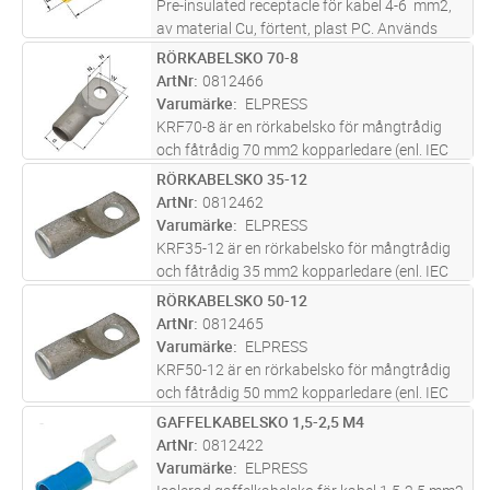
Pre-insulated receptacle för kabel 4-6 mm2,
av material Cu, förtent, plast PC. Används
med certifierade verktyget GSA0760
RÖRKABELSKO 70-8
Lägg i kundvagn
FP
ArtNr
0812466
Varumärke
ELPRESS
KRF70-8 är en rörkabelsko för mångtrådig
och fåtrådig 70 mm2 kopparledare (enl. IEC
60228) med ett M8 hål i plattan. KRF70-8 är
RÖRKABELSKO 35-12
Lägg i kundvagn
FP
UL-godkänd. Material; 99,95% Cu / förtent
ArtNr
0812462
(Cu/Sn). Rekommenderat verkty
...läs mer
Varumärke
ELPRESS
KRF35-12 är en rörkabelsko för mångtrådig
och fåtrådig 35 mm2 kopparledare (enl. IEC
60228) med ett M12 hål i plattan. KRF35-12
RÖRKABELSKO 50-12
Lägg i kundvagn
FP
är UL-godkänd. Material; 99,95% Cu / förtent
ArtNr
0812465
(Cu/Sn). Rekommenderat ver
...läs mer
Varumärke
ELPRESS
KRF50-12 är en rörkabelsko för mångtrådig
och fåtrådig 50 mm2 kopparledare (enl. IEC
60228) med ett M12 hål i plattan. KRF50-12
GAFFELKABELSKO 1,5-2,5 M4
Lägg i kundvagn
FP
är UL-godkänd. Material; 99,95% Cu / förtent
ArtNr
0812422
(Cu/Sn). Rekommenderat ver
...läs mer
Varumärke
ELPRESS