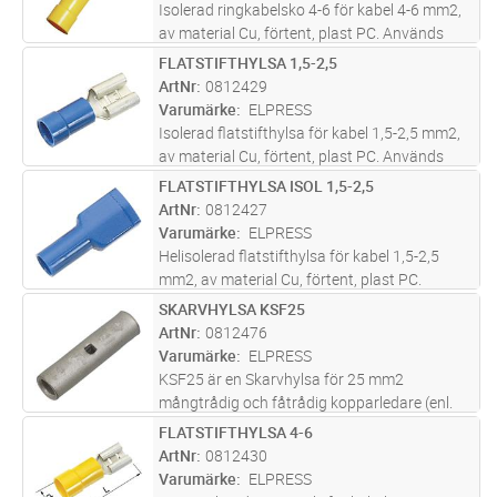
Isolerad ringkabelsko 4-6 för kabel 4-6 mm2,
av material Cu, förtent, plast PC. Används
med certifierade verktyget GSA0760
FLATSTIFTHYLSA 1,5-2,5
Lägg i kundvagn
FP
ArtNr
0812429
Varumärke
ELPRESS
Isolerad flatstifthylsa för kabel 1,5-2,5 mm2,
av material Cu, förtent, plast PC. Används
med certifierade verktyget GSA0760
FLATSTIFTHYLSA ISOL 1,5-2,5
Lägg i kundvagn
FP
ArtNr
0812427
Varumärke
ELPRESS
Helisolerad flatstifthylsa för kabel 1,5-2,5
mm2, av material Cu, förtent, plast PC.
Används med certifierade verktyget GSA0760
SKARVHYLSA KSF25
Lägg i kundvagn
FP
ArtNr
0812476
Varumärke
ELPRESS
KSF25 är en Skarvhylsa för 25 mm2
mångtrådig och fåtrådig kopparledare (enl.
IEC 60228). KSF25 är tillverkat med ett
FLATSTIFTHYLSA 4-6
Lägg i kundvagn
FP
inspektionshåll och inv kabelstopp.
ArtNr
0812430
Rekommenderat verktyg; V600, V1300
Varumärke
ELPRESS
(99,95% Cu
...läs mer