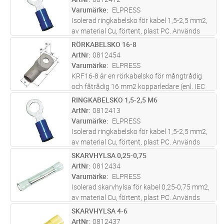
Varumärke
ELPRESS
Isolerad ringkabelsko för kabel 1,5-2,5 mm2,
av material Cu, förtent, plast PC. Används
med certifierade verktyget GSA0760
RÖRKABELSKO 16-8
Lägg i kundvagn
FP
ArtNr
0812454
Varumärke
ELPRESS
KRF16-8 är en rörkabelsko för mångtrådig
och fåtrådig 16 mm2 kopparledare (enl. IEC
60228) med ett M8 hål i plattan. KRF16-8 är
RINGKABELSKO 1,5-2,5 M6
Lägg i kundvagn
FP
UL-godkänd. Material; 99,95% Cu / förtent
ArtNr
0812413
(Cu/Sn). Rekommenderat verkty
...läs mer
Varumärke
ELPRESS
Isolerad ringkabelsko för kabel 1,5-2,5 mm2,
av material Cu, förtent, plast PC. Används
med certifierade verktyget GSA0760
SKARVHYLSA 0,25-0,75
Lägg i kundvagn
FP
ArtNr
0812434
Varumärke
ELPRESS
Isolerad skarvhylsa för kabel 0,25-0,75 mm2,
av material Cu, förtent, plast PC. Används
med certifierade verktyget DSA0115
SKARVHYLSA 4-6
Lägg i kundvagn
FP
ArtNr
0812437