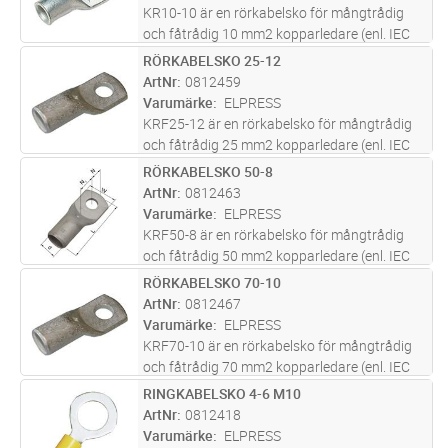
mer
KR10-10 är en rörkabelsko för mångtrådig
och fåtrådig 10 mm2 kopparledare (enl. IEC
60228) med ett M10 hål i plattan. KR10-10 är
RÖRKABELSKO 25-12
Lägg i kundvagn
FP
UL-godkänd. Material; 99,95% Cu / förtent
ArtNr
0812459
(Cu/Sn). Rekommenderat verkt
...läs mer
Varumärke
ELPRESS
KRF25-12 är en rörkabelsko för mångtrådig
och fåtrådig 25 mm2 kopparledare (enl. IEC
60228) med ett M12 hål i plattan. KRF25-12
RÖRKABELSKO 50-8
Lägg i kundvagn
FP
är UL-godkänd. Material; 99,95% Cu / förtent
ArtNr
0812463
(Cu/Sn). Rekommenderat ver
...läs mer
Varumärke
ELPRESS
KRF50-8 är en rörkabelsko för mångtrådig
och fåtrådig 50 mm2 kopparledare (enl. IEC
60228) med ett M8 hål i plattan. KRF50-8 är
RÖRKABELSKO 70-10
Lägg i kundvagn
FP
UL-godkänd. Material; 99,95% Cu / förtent
ArtNr
0812467
(Cu/Sn). Rekommenderat verkty
...läs mer
Varumärke
ELPRESS
KRF70-10 är en rörkabelsko för mångtrådig
och fåtrådig 70 mm2 kopparledare (enl. IEC
60228) med ett M10 hål i plattan. KRF70-10
RINGKABELSKO 4-6 M10
Lägg i kundvagn
FP
är UL-godkänd. Material; 99,95% Cu / förtent
ArtNr
0812418
(Cu/Sn). Rekommenderat ver
...läs mer
Varumärke
ELPRESS