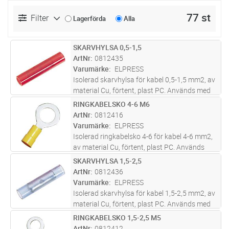
77 st
Filter
Lagerförda
Alla
SKARVHYLSA 0,5-1,5
Lägg i kundvagn
FP
ArtNr
0812435
Varumärke
ELPRESS
Isolerad skarvhylsa för kabel 0,5-1,5 mm2, av
material Cu, förtent, plast PC. Används med
certifierade verktyget GSA0760
RINGKABELSKO 4-6 M6
Lägg i kundvagn
FP
ArtNr
0812416
Varumärke
ELPRESS
Isolerad ringkabelsko 4-6 för kabel 4-6 mm2,
av material Cu, förtent, plast PC. Används
med certifierade verktyget GSA0760
SKARVHYLSA 1,5-2,5
Lägg i kundvagn
FP
ArtNr
0812436
Varumärke
ELPRESS
Isolerad skarvhylsa för kabel 1,5-2,5 mm2, av
material Cu, förtent, plast PC. Används med
certifierade verktyget GSA0760
RINGKABELSKO 1,5-2,5 M5
Lägg i kundvagn
FP
ArtNr
0812412