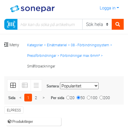
Logga in
Meny
Kategorier
Elnätmateriel
08 - Förbindningssystem
Pressförbindningar
Förbindningar max 6mm²
Småförpackningar
Sortera
<
1
2
>
20
50
100
200
Sida
Per sida
ELPRESS
Produktlinjer