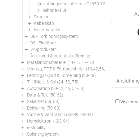
Anslutningsdon interface C (630-1250A)
Tillbehör avslut
Av
Skarvar
Kabelskåp
Isolermaterial
08 - Förbindningssystem
09 - Elmätare
VA-produkter
Åskskydd & potentialutjämning
Installationsmateriel (11-15, 17-18)
Verktyg, PPE & Förnödenheter (16,42,53,94)
Ledningsskydd & Fördelning (20-28)
Anslutnin
Tillfällig el & Sol (24, 52, 75)
Automation (29-42, 45, 51-53)
Data & Tele (50-62)
Säkerhet (58, 63)
Visa produ
Belysning (70-83)
Värme & Ventilation (85-89, 93-94)
Hemelektronik (93-94)
e-Mobility
Solenergisystem