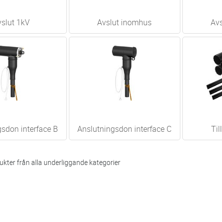
slut 1kV
Avslut inomhus
Av
gsdon interface B
Anslutningsdon interface C
Til
kter från alla underliggande kategorier