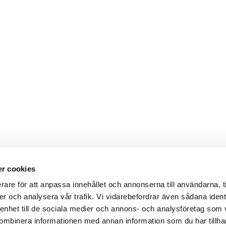
r cookies
Webbshop
Digitala kataloger/ publikatio
rare för att anpassa innehållet och annonserna till användarna, t
darvillkor
Leverans- och betalningsvillk
er och analysera vår trafik. Vi vidarebefordrar även sådana ident
ritetspolicy
Elektronisk kommunikation
ttider
Produktväljare
 enhet till de sociala medier och annons- och analysföretag som
und/användare
ombinera informationen med annan information som du har tillhand
 varumärken