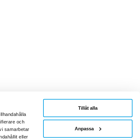
Tillåt alla
ner
Om Sonepar
illhandahålla
or
Historik
ifierare och
Kontaktblad
Ledningsgrupp
Anpassa
 vi samarbetar
Hållbarhet
ahållit eller
Jobb & Karriär