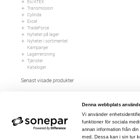
Ex/ATEX
Transmission
Cylinda
Excel
TradeForce
Nyheter på lager
Nyheter i sortimentet
Kampanjer
Lagerrensning
Tjänster
Kataloger
Senast visade produkter
Denna webbplats använde
Butik/Kontakt
Om 
Vi använder enhetsidentifie
Felanmälan
Använ
funktioner för sociala medi
Returer
Integ
Beställa PDF fakturor
Öppe
annan information från din
Medgivande kontokort/direktbetalning
Ny k
med. Dessa kan i sin tur k
Frågor & Svar
Våra