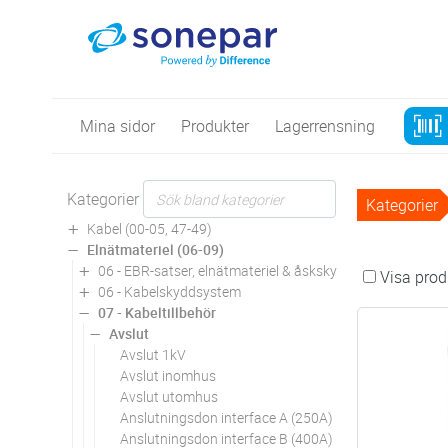
Mina sidor
Produkter
Lagerrensning
Kategorier
Kategorier
Kabel (00-05, 47-49)
Elnätmateriel (06-09)
06 - EBR-satser, elnätmateriel & åskskydd
Visa produ
06 - Kabelskyddsystem
07 - Kabeltillbehör
Avslut
Avslut 1kV
Avslut inomhus
Avslut utomhus
Anslutningsdon interface A (250A)
Anslutningsdon interface B (400A)