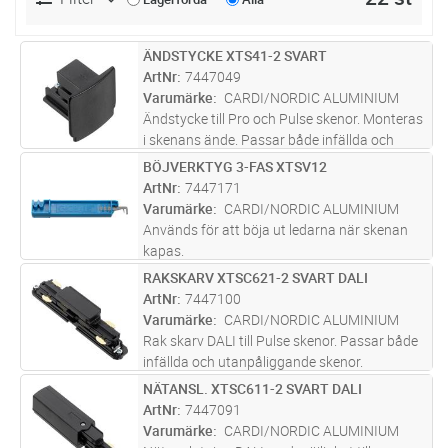
ÄNDSTYCKE XTS41-2 SVART
Lägg i kundvagn
ST
ArtNr
7447049
Varumärke
CARDI/NORDIC ALUMINIUM
Ändstycke till Pro och Pulse skenor. Monteras
i skenans ände. Passar både infällda och
utanpåliggande skenor.
BÖJVERKTYG 3-FAS XTSV12
Lägg i kundvagn
ST
ArtNr
7447171
Varumärke
CARDI/NORDIC ALUMINIUM
Används för att böja ut ledarna när skenan
kapas.
RAKSKARV XTSC621-2 SVART DALI
Lägg i kundvagn
ST
ArtNr
7447100
Varumärke
CARDI/NORDIC ALUMINIUM
Rak skarv DALI till Pulse skenor. Passar både
infällda och utanpåliggande skenor.
NÄTANSL. XTSC611-2 SVART DALI
Lägg i kundvagn
ST
ArtNr
7447091
Varumärke
CARDI/NORDIC ALUMINIUM