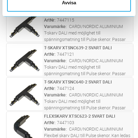
Avvisa
T-SKARV XTSNC637-2 SVART DALI
Lägg i kundvagn
ST
ArtNr
7447115
Varumärke
CARDI/NORDIC ALUMINIUM
T-skarv DALI med möjlighet till
spänningsmatning till Pulse skenor. Passar
både infällda och utanpåliggande skenor.
T-SKARV XTSNC639-2 SVART DALI
Lägg i kundvagn
ST
ArtNr
7447121
Varumärke
CARDI/NORDIC ALUMINIUM
T-skarv DALI med möjlighet till
spänningsmatning till Pulse skenor. Passar
både infällda och utanpåliggande skenor.
T-SKARV XTSNC640-2 SVART DALI
Lägg i kundvagn
ST
ArtNr
7447124
Varumärke
CARDI/NORDIC ALUMINIUM
T-skarv DALI med möjlighet till
spänningsmatning till Pulse skenor. Passar
både infällda och utanpåliggande skenor.
FLEXSKARV XTSC623-2 SVART DALI
Lägg i kundvagn
ST
ArtNr
7447103
Varumärke
CARDI/NORDIC ALUMINIUM
Flexibel skarv DALI till Pulse skenor. Kan ledas