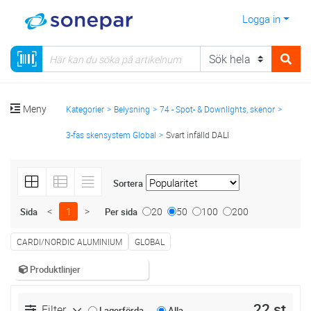
Logga in
Meny
Kategorier
Belysning
74 - Spot- & Downlights, skenor
3-fas skensystem Global
Svart infälld DALI
Sortera
<
1
>
20
50
100
200
Sida
Per sida
CARDI/NORDIC ALUMINIUM
GLOBAL
Produktlinjer
22 st
Filter
Lagerförda
Alla