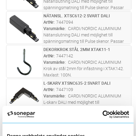
Nätanslutning DALI med möjlighet till
spänningsmatning till Pulse skenor. Passar
både infällda och utanpåliggande skenor.
NÄTANSL. XTSC612-2 SVART DALI
Lägg i kundvagn
ST
ArtNr
7447094
Varumärke
CARDI/NORDIC ALUMINIUM
Nätanslutning DALI med möjlighet till
spänningsmatning till Pulse skenor. Passar
både infällda och utanpåliggande skenor.
DEKORKROK STÅL 2MM XTAK11-1
Lägg i kundvagn
ST
ArtNr
7447142
Varumärke
CARDI/NORDIC ALUMINIUM
Krok av stål 2mm för infästning i XTAK142.
Maxlast: 100N.
L-SKARV XTSNC635-2 SVART DALI
Lägg i kundvagn
ST
ArtNr
7447109
Varumärke
CARDI/NORDIC ALUMINIUM
L-skarv DALI med möjlighet till
spänningsmatning till Pulse skenor. Passar
både infällda och utanpåliggande skenor.
L-SKARV XTSNC634-2 SVART DALI
Lägg i kundvagn
ST
ArtNr
7447106
Varumärke
CARDI/NORDIC ALUMINIUM
Denna webbplats använder cookies
L-skarv DALI med möjlighet till