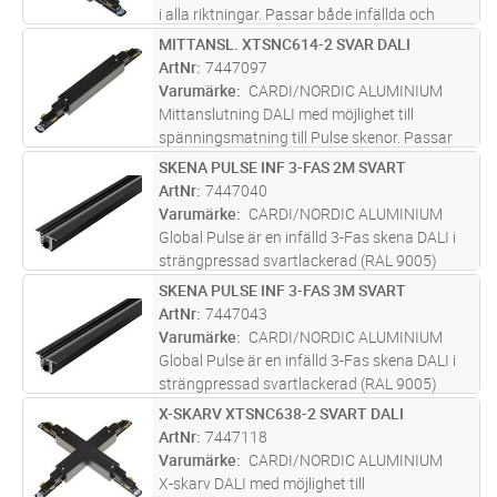
i alla riktningar. Passar både infällda och
utanpåliggande skenor.
MITTANSL. XTSNC614-2 SVAR DALI
Lägg i kundvagn
ST
ArtNr
7447097
Varumärke
CARDI/NORDIC ALUMINIUM
Mittanslutning DALI med möjlighet till
spänningsmatning till Pulse skenor. Passar
både infällda och utanpåliggande skenor.
SKENA PULSE INF 3-FAS 2M SVART
Lägg i kundvagn
ST
ArtNr
7447040
Varumärke
CARDI/NORDIC ALUMINIUM
Global Pulse är en infälld 3-Fas skena DALI i
strängpressad svartlackerad (RAL 9005)
aluminium. Monteras infälld i tak. Monteras
SKENA PULSE INF 3-FAS 3M SVART
Lägg i kundvagn
ST
på minst 2,2m över golv. Inom område som är
ArtNr
7447043
avskärmat eller avspärrat
...läs mer
Varumärke
CARDI/NORDIC ALUMINIUM
Global Pulse är en infälld 3-Fas skena DALI i
strängpressad svartlackerad (RAL 9005)
aluminium. Monteras infälld i tak. Monteras
X-SKARV XTSNC638-2 SVART DALI
Lägg i kundvagn
ST
på minst 2,2m över golv. Inom område som är
ArtNr
7447118
avskärmat eller avspärrat
...läs mer
Varumärke
CARDI/NORDIC ALUMINIUM
X-skarv DALI med möjlighet till