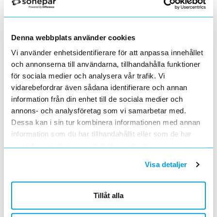
Varumärke
STID
Secard programvara med ARC G encoder för
att programmera läsare, kort och virtuella
Denna webbplats använder cookies
mobila ID till telefoner. Denna innehåller även
ULTRYS MED ENCODER
Lägg i kundvagn
ST
Biometri enroller för att lägga in fingeravtryck
Vi använder enhetsidentifierare för att anpassa innehållet
ArtNr
A248679
på kortet att anvä
...läs mer
Varumärke
STID
och annonserna till användarna, tillhandahålla funktioner
Ultrys mjukvara med UHF encoder för att
för sociala medier och analysera vår trafik. Vi
programmera SPECTRE UHF läsare samt UHF
vidarebefordrar även sådana identifierare och annan
kort och taggar.
BIOMETRI ENROLLER TILL SECARD
Lägg i kundvagn
ST
information från din enhet till de sociala medier och
ArtNr
A248682
annons- och analysföretag som vi samarbetar med.
Varumärke
STID
Dessa kan i sin tur kombinera informationen med annan
Fingeravtrycks enroller. Denna används med
information som du har tillhandahållit eller som de har
programmeringssatsen SECard.
samlat in när du har använt deras tjänster.
STID AVGIFT CREDITS I ENCODER
Lägg i kundvagn
ST
ArtNr
A248687
Visa detaljer
Varumärke
STID
STid-avgift. Laddning credits i encoder.
Tillåt alla
ENCODER TILL SECARD
Lägg i kundvagn
ST
ArtNr
A248701