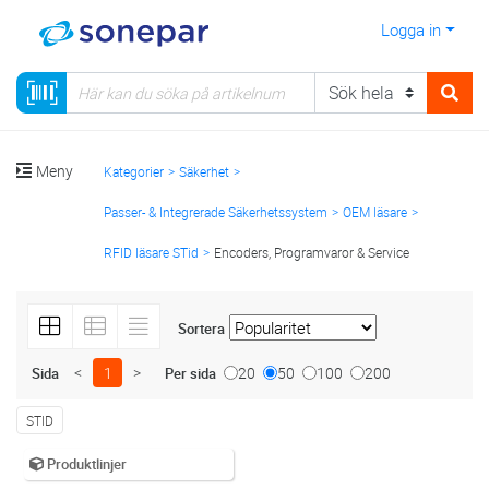
Logga in
Meny
Kategorier
Säkerhet
Passer- & Integrerade Säkerhetssystem
OEM läsare
RFID läsare STid
Encoders, Programvaror & Service
Sortera
<
1
>
20
50
100
200
Sida
Per sida
STID
Produktlinjer