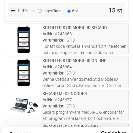
15 st
Filter
Lagerförda
Alla
KREDITER STID MOBIL-ID SECARD
Lägg i kundvagn
ST
ArtNr
A248663
Varumärke
STID
För att koda virtuella användarkort i telefonen
måste du köpa krediter som laddas in i
kodaren. Denna Credit används med SECARD
KREDITER STID MOBIL-ID ONLINE
Lägg i kundvagn
ST
SOFTWARE och encoder ARG G. STid:s Gröna
ArtNr
A248664
mobile ID kort är alltid helt
...läs mer
Varumärke
STID
Denna Credit används med Stid Mobile ID
online portal. STid:s Gröna mobile ID kort är
alltid helt gratis att använda mot samtliga
SECARD MED ENCODER
Lägg i kundvagn
ST
STid´s Multiläsare. STid:s Gula och Blå mobile
ArtNr
A248677
ID kort kostar kredite
...läs mer
Varumärke
STID
Secard programvara med ARC G encoder för
att programmera läsare, kort och virtuella
mobila ID till telefoner.
SECARD MED ENCODER + BIO
Lägg i kundvagn
ST
ArtNr
A248678