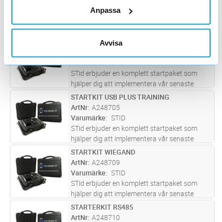
Varumärke
STID
Anpassa
ENCODER att använda med SECARD
Software för programmering av läsare via
konfigurationskort samt programmera kort.
STARTKIT WIEGAND PLUS TRAINING
Avvisa
Lägg i kundvagn
ST
ArtNr
A248704
Varumärke
STID
STid erbjuder en komplett startpaket som
hjälper dig att implementera vår senaste
mobilåtkomstlösning från STid Mobile ID® via
STARTKIT USB PLUS TRAINING
Lägg i kundvagn
ST
smartphones. Startpaketet blå innehåller en
ArtNr
A248705
Architect® Blue-läsare (TTL
...läs mer
Varumärke
STID
STid erbjuder en komplett startpaket som
hjälper dig att implementera vår senaste
mobilåtkomstlösning från STid Mobile ID® via
STARTKIT WIEGAND
Lägg i kundvagn
ST
smartphones. Startpaketet blå innehåller en
ArtNr
A248709
Architect® Blue-läsare (TTL
...läs mer
Varumärke
STID
STid erbjuder en komplett startpaket som
hjälper dig att implementera vår senaste
mobilåtkomstlösning från STid Mobile ID® via
STARTERKIT RS485
Lägg i kundvagn
ST
smartphones. Startpaketet blå innehåller en
ArtNr
A248710