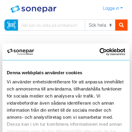
Logga in
Meny
Kategorier
Säkerhet
Porttelefon med IP & Video
Porttelefonsystem DoorBird
Denna webbplats använder cookies
Visa produkter från alla underliggande kategorier
Vi använder enhetsidentifierare för att anpassa innehållet
och annonserna till användarna, tillhandahålla funktioner
för sociala medier och analysera vår trafik. Vi
vidarebefordrar även sådana identifierare och annan
Porttelefoner IP
information från din enhet till de sociala medier och
med video &
annons- och analysföretag som vi samarbetar med.
molnbaserad
Systemenheter &
mjukvara
tillbehör
Dessa kan i sin tur kombinera informationen med annan
information som du har tillhandahållit eller som de har