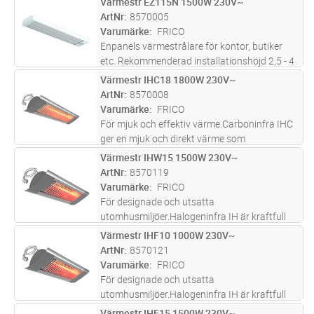
Värmestr EZ115N 1500W 230V~
Lägg i kundvagn
ST
totaluppvärmning, tillskottsvärme och skydd
ArtNr
8570005
mot kallras i miljöer såsom
...läs mer
Varumärke
FRICO
Enpanels värmestrålare för kontor, butiker
etc. Rekommenderad installationshöjd 2,5 - 4
mEZ100 används för totaluppvärmning,
Värmestr IHC18 1800W 230V~
Lägg i kundvagn
ST
tillskottsvärme och skydd mot kallras i miljöer,
ArtNr
8570008
såsom kontor, butiker, re
...läs mer
Varumärke
FRICO
För mjuk och effektiv värme.Carboninfra IHC
ger en mjuk och direkt värme som
tillsammans med det behagliga skenet passar
Värmestr IHW15 1500W 230V~
Lägg i kundvagn
ST
väl i utomhusmiljöer där designen är viktig.
ArtNr
8570119
IHC har en värmespridning som gör
...läs mer
Varumärke
FRICO
För designade och utsatta
utomhusmiljöer.Halogeninfra IH är kraftfull
med en hög glödtrådstemperatur på 2200°C
Värmestr IHF10 1000W 230V~
Lägg i kundvagn
ST
och är det perfekta valet för utsatta
ArtNr
8570121
utomhusmiljöer där designen är viktig.IH finns
Varumärke
FRICO
i t
...läs mer
För designade och utsatta
utomhusmiljöer.Halogeninfra IH är kraftfull
med en hög glödtrådstemperatur på 2200°C
Värmestr IHF15 1500W 230V~