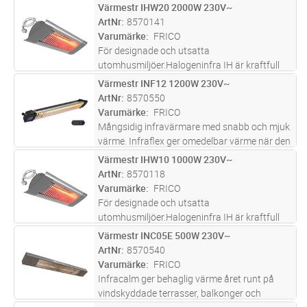
mEZ100 används för totaluppvärmning,
Värmestr IHW20 2000W 230V~
Lägg i kundvagn
ST
tillskottsvärme och skydd mot kallras i miljöer,
ArtNr
8570141
såsom kontor, butiker, re
...läs mer
Varumärke
FRICO
För designade och utsatta
utomhusmiljöer.Halogeninfra IH är kraftfull
med en hög glödtrådstemperatur på 2200°C
Värmestr INF12 1200W 230V~
Lägg i kundvagn
ST
och är det perfekta valet för utsatta
ArtNr
8570550
utomhusmiljöer där designen är viktig.IH finns
Varumärke
FRICO
i t
...läs mer
Mångsidig infravärmare med snabb och mjuk
värme. Infraflex ger omedelbar värme när den
slås på och svalnar snabbt när den stängs av.
Värmestr IHW10 1000W 230V~
Lägg i kundvagn
ST
Infraflex är en mångsidig infravärmare med
ArtNr
8570118
många monteringsmöjligh
...läs mer
Varumärke
FRICO
För designade och utsatta
utomhusmiljöer.Halogeninfra IH är kraftfull
med en hög glödtrådstemperatur på 2200°C
Värmestr INC05E 500W 230V~
Lägg i kundvagn
ST
och är det perfekta valet för utsatta
ArtNr
8570540
utomhusmiljöer där designen är viktig.IH finns
Varumärke
FRICO
i t
...läs mer
Infracalm ger behaglig värme året runt på
vindskyddade terrasser, balkonger och