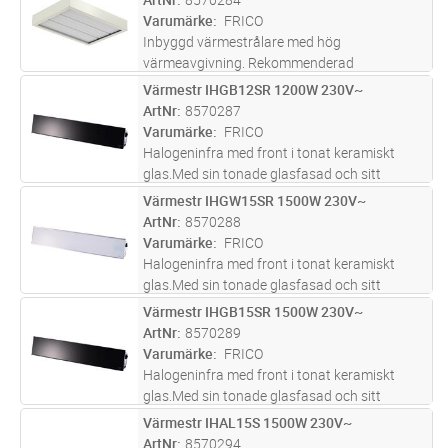
Utformningen gör den också lämplig
...läs mer
Varumärke
FRICO
Inbyggd värmestrålare med hög
värmeavgivning. Rekommenderad
installationshöjd 2,4 - 4,5 mHPZ är avsedd för
Värmestr IHGB12SR 1200W 230V~
Lägg i kundvagn
ST
infälld montering i systemundertak och kan
ArtNr
8570287
användas på t.ex. sjukhus, kontor och i
Varumärke
FRICO
reception
...läs mer
Halogeninfra med front i tonat keramiskt
glas.Med sin tonade glasfasad och sitt
diskreta ljus är Infraglas idealisk för eleganta
Värmestr IHGW15SR 1500W 230V~
Lägg i kundvagn
ST
utomhusutrymmen. Infraglas kan monteras
ArtNr
8570288
infälld i undertaket med hjälp
...läs mer
Varumärke
FRICO
Halogeninfra med front i tonat keramiskt
glas.Med sin tonade glasfasad och sitt
diskreta ljus är Infraglas idealisk för eleganta
Värmestr IHGB15SR 1500W 230V~
Lägg i kundvagn
ST
utomhusutrymmen. Infraglas kan monteras
ArtNr
8570289
infälld i undertaket med hjälp
...läs mer
Varumärke
FRICO
Halogeninfra med front i tonat keramiskt
glas.Med sin tonade glasfasad och sitt
diskreta ljus är Infraglas idealisk för eleganta
Värmestr IHAL15S 1500W 230V~
Lägg i kundvagn
ST
utomhusutrymmen. Infraglas kan monteras
ArtNr
8570294