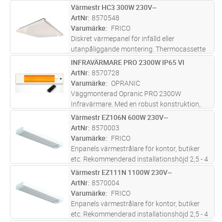
uteserveringar. Infravärmaren skapar inget
Värmestr HC3 300W 230V~
Lägg i kundvagn
ST
synbart sken och är därför lämplig där
ArtNr
8570548
diskreta lösningar eftersträvas. Infr
...läs mer
Varumärke
FRICO
Diskret värmepanel för infälld eller
utanpåliggande montering. Thermocassette
HC är avsedd för diskret uppvärmning i
INFRAVÄRMARE PRO 2300W IP65 VI
Lägg i kundvagn
ST
kontor, badrum, skolor etc. Den är
ArtNr
8570728
konstruerad för takmontering,
Varumärke
OPRANIC
utanpåliggande el
...läs mer
Väggmonterad Opranic PRO 2300W
Infravärmare. Med en robust konstruktion,
utrustad med IR-X teknologi, fjärrkontroll,
Värmestr EZ106N 600W 230V~
Lägg i kundvagn
ST
timer och en specialkonstruerad reflektor som
ArtNr
8570003
ger överlägsen strålningsprestanda.
...läs
Varumärke
FRICO
mer
Enpanels värmestrålare för kontor, butiker
etc. Rekommenderad installationshöjd 2,5 - 4
mEZ100 används för totaluppvärmning,
Värmestr EZ111N 1100W 230V~
Lägg i kundvagn
ST
tillskottsvärme och skydd mot kallras i miljöer,
ArtNr
8570004
såsom kontor, butiker, re
...läs mer
Varumärke
FRICO
Enpanels värmestrålare för kontor, butiker
etc. Rekommenderad installationshöjd 2,5 - 4