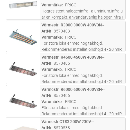
infälld i undertaket med hjälp
...läs mer
Varumärke
FRICO
Högresistent halogeninfra i aluminium.Infralu
är en kompakt, användarvänlig halogeninfra i
polerad aluminium för utomhusbruk. Den är
Värmestr IR3000 3000W 400V3N~
Lägg i kundvagn
ST
försedd med ett infrarött guldrör och sladd
ArtNr
8570403
med stickpropp för enk
...läs mer
Varumärke
FRICO
För stora lokaler med hög takhöjd.
Rekommenderad installationshöjd 4 - 20 mIR
är lämplig för totaluppvärmning eller
Värmestr IR4500 4500W 400V3N~
Lägg i kundvagn
ST
tillskottsvärme i stora lokaler med hög
ArtNr
8570405
takhöjd. Den kan också användas utomhus,
Varumärke
FRICO
ti
...läs mer
För stora lokaler med hög takhöjd.
Rekommenderad installationshöjd 4 - 20 mIR
är lämplig för totaluppvärmning eller
Värmestr IR6000 6000W 400V3N~
Lägg i kundvagn
ST
tillskottsvärme i stora lokaler med hög
ArtNr
8570406
takhöjd. Den kan också användas utomhus,
Varumärke
FRICO
ti
...läs mer
För stora lokaler med hög takhöjd.
Rekommenderad installationshöjd 4 - 20 mIR
är lämplig för totaluppvärmning eller
Värmestr CTS3 300W 230V~
Lägg i kundvagn
ST
tillskottsvärme i stora lokaler med hög
ArtNr
8570538