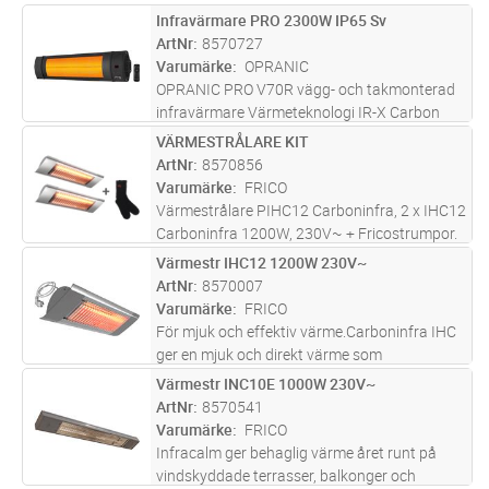
Infravärmare PRO 2300W IP65 Sv
Lägg i kundvagn
ST
ArtNr
8570727
Varumärke
OPRANIC
OPRANIC PRO V70R vägg- och takmonterad
infravärmare Värmeteknologi IR-X Carbon
Black Färgalternativ Jet Black eller Cloud
VÄRMESTRÅLARE KIT
Lägg i kundvagn
ST
White Material pulverlackerad massiv
ArtNr
8570856
aluminiumkropp, borstad rostfri stålgall
...läs
Varumärke
FRICO
mer
Värmestrålare PIHC12 Carboninfra, 2 x IHC12
Carboninfra 1200W, 230V~ + Fricostrumpor.
Värmestr IHC12 1200W 230V~
Lägg i kundvagn
ST
ArtNr
8570007
Varumärke
FRICO
För mjuk och effektiv värme.Carboninfra IHC
ger en mjuk och direkt värme som
tillsammans med det behagliga skenet passar
Värmestr INC10E 1000W 230V~
Lägg i kundvagn
ST
väl i utomhusmiljöer där designen är viktig.
ArtNr
8570541
IHC har en värmespridning som gör
...läs mer
Varumärke
FRICO
Infracalm ger behaglig värme året runt på
vindskyddade terrasser, balkonger och