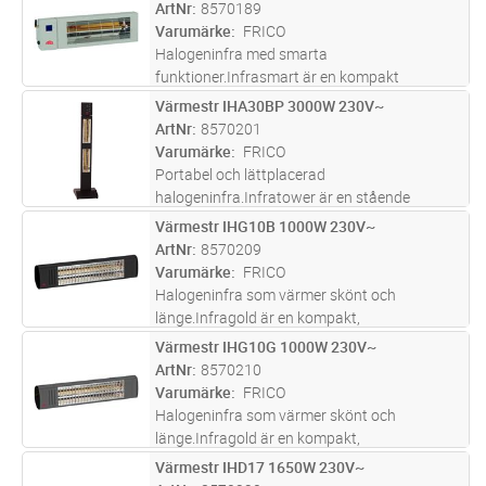
medföljande fjärrkontroll eller inbyggd
ArtNr
8570189
brytare.Frico Infra App finns för både iOS och
Varumärke
FRICO
Android och
...läs mer
Halogeninfra med smarta
funktioner.Infrasmart är en kompakt
halogeninfra som kan styras med en App,
Värmestr IHA30BP 3000W 230V~
Lägg i kundvagn
ST
medföljande fjärrkontroll eller inbyggd
ArtNr
8570201
brytare.Frico Infra App finns för både iOS och
Varumärke
FRICO
Android och
...läs mer
Portabel och lättplacerad
halogeninfra.Infratower är en stående
halogeninfra med snygg design, lättplacerad
Värmestr IHG10B 1000W 230V~
Lägg i kundvagn
ST
och användarvänlig. Dess stora reflektor i
ArtNr
8570209
polerad aluminium ger optimal
Varumärke
FRICO
värmedistribution.
...läs mer
Halogeninfra som värmer skönt och
länge.Infragold är en kompakt,
användarvänlig halogeninfra för
Värmestr IHG10G 1000W 230V~
Lägg i kundvagn
ST
utomhusbruk. Den är försedd med ett
ArtNr
8570210
infrarött guldrör och sladd med stickpropp för
Varumärke
FRICO
enkel installation.
...läs mer
Halogeninfra som värmer skönt och
länge.Infragold är en kompakt,
användarvänlig halogeninfra för
Värmestr IHD17 1650W 230V~
Lägg i kundvagn
ST
utomhusbruk. Den är försedd med ett