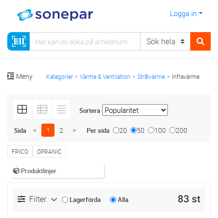
Logga in
Meny
Kategorier
Värme & Ventilation
Strålvärme
Infravärme
Sortera
<
1
2
>
20
50
100
200
Sida
Per sida
FRICO
OPRANIC
Produktlinjer
83 st
Filter
Lagerförda
Alla