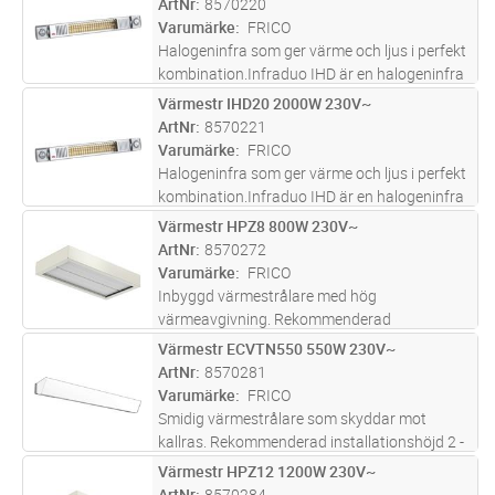
ArtNr
8570220
infrarött guldrör och sladd med stickpropp för
Varumärke
FRICO
enkel installation.
...läs mer
Halogeninfra som ger värme och ljus i perfekt
kombination.Infraduo IHD är en halogeninfra
utrustad med en LED-spot i vardera änden,
Värmestr IHD20 2000W 230V~
Lägg i kundvagn
ST
vilket gör den mycket praktisk i alla situationer
ArtNr
8570221
då man behöver bå
...läs mer
Varumärke
FRICO
Halogeninfra som ger värme och ljus i perfekt
kombination.Infraduo IHD är en halogeninfra
utrustad med en LED-spot i vardera änden,
Värmestr HPZ8 800W 230V~
Lägg i kundvagn
ST
vilket gör den mycket praktisk i alla situationer
ArtNr
8570272
då man behöver bå
...läs mer
Varumärke
FRICO
Inbyggd värmestrålare med hög
värmeavgivning. Rekommenderad
installationshöjd 2,4 - 4,5 mHPZ är avsedd för
Värmestr ECVTN550 550W 230V~
Lägg i kundvagn
ST
infälld montering i systemundertak och kan
ArtNr
8570281
användas på t.ex. sjukhus, kontor och i
Varumärke
FRICO
reception
...läs mer
Smidig värmestrålare som skyddar mot
kallras. Rekommenderad installationshöjd 2 -
3 mThermoplus monteras ovanför fönster
Värmestr HPZ12 1200W 230V~
Lägg i kundvagn
ST
vilket ger ett effektivt skydd mot kallras.
ArtNr
8570284