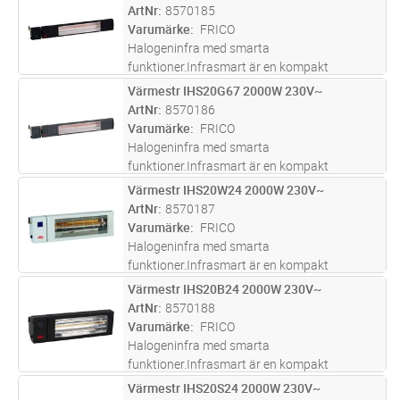
medföljande fjärrkontroll eller inbyggd
ArtNr
8570185
brytare.Frico Infra App finns för både iOS och
Varumärke
FRICO
Android och
...läs mer
Halogeninfra med smarta
funktioner.Infrasmart är en kompakt
halogeninfra som kan styras med en App,
Värmestr IHS20G67 2000W 230V~
Lägg i kundvagn
ST
medföljande fjärrkontroll eller inbyggd
ArtNr
8570186
brytare.Frico Infra App finns för både iOS och
Varumärke
FRICO
Android och
...läs mer
Halogeninfra med smarta
funktioner.Infrasmart är en kompakt
halogeninfra som kan styras med en App,
Värmestr IHS20W24 2000W 230V~
Lägg i kundvagn
ST
medföljande fjärrkontroll eller inbyggd
ArtNr
8570187
brytare.Frico Infra App finns för både iOS och
Varumärke
FRICO
Android och
...läs mer
Halogeninfra med smarta
funktioner.Infrasmart är en kompakt
halogeninfra som kan styras med en App,
Värmestr IHS20B24 2000W 230V~
Lägg i kundvagn
ST
medföljande fjärrkontroll eller inbyggd
ArtNr
8570188
brytare.Frico Infra App finns för både iOS och
Varumärke
FRICO
Android och
...läs mer
Halogeninfra med smarta
funktioner.Infrasmart är en kompakt
halogeninfra som kan styras med en App,
Värmestr IHS20S24 2000W 230V~
Lägg i kundvagn
ST