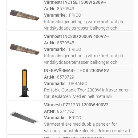
uteserveringar. Infravärmaren skapar inget
Värmestr INC15E 1500W 230V~
Lägg i kundvagn
ST
synbart sken och är därför lämplig där
ArtNr
8570543
diskreta lösningar eftersträvas. Infr
...läs mer
Varumärke
FRICO
Infracalm ger behaglig värme året runt på
vindskyddade terrasser, balkonger och
uteserveringar. Infravärmaren skapar inget
Värmestr INC20D 2000W 400V2~
Lägg i kundvagn
ST
synbart sken och är därför lämplig där
ArtNr
8570545
diskreta lösningar eftersträvas. Infr
...läs mer
Varumärke
FRICO
Infracalm ger behaglig värme året runt på
vindskyddade terrasser, balkonger och
uteserveringar. Infravärmaren skapar inget
INFRAVÄRMARE THOR 2300W SV
Lägg i kundvagn
ST
synbart sken och är därför lämplig där
ArtNr
8570729
diskreta lösningar eftersträvas. Infr
...läs mer
Varumärke
OPRANIC
Portabla Opranic Thor 2300W Infravärmaren
för uteplatsen. Med en helt metallisk
konstruktion, utrustad med IR-X teknologi,
Värmestr EZ21231 1200W 400V2~
Lägg i kundvagn
ST
fjärrkontroll och 9 timmars timer ger denna
ArtNr
8574762
värmare överlägsen strålningspre
...läs mer
Varumärke
FRICO
Värmestrålare med dubbla paneler, för
varuhus, industrilokaler etc. Rekommenderad
installationshöjd 3 -10 mEZ200 är avsedd för