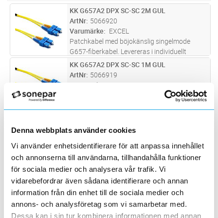
KK G657A2 DPX SC-SC 2M GUL
Lägg i kundvagn
ST
ArtNr
5066920
Varumärke
EXCEL
Patchkabel med böjokänslig singelmode
G657-fiberkabel. Levereras i individuellt
förpackning inkl testrapport. Ingår i Excels 25-
KK G657A2 DPX SC-SC 1M GUL
Lägg i kundvagn
ST
åriga systemgaranti, se separata villkor.
ArtNr
5066919
Varumärke
EXCEL
Patchkabel med böjokänslig singelmode
G657-fiberkabel. Levereras i individuellt
förpackning inkl testrapport. Ingår i Excels 25-
KK G657A2 DPX SC-SC 3M GUL
Lägg i kundvagn
ST
åriga systemgaranti, se separata villkor.
ArtNr
5066921
Denna webbplats använder cookies
Varumärke
EXCEL
Vi använder enhetsidentifierare för att anpassa innehållet
Patchkabel med böjokänslig singelmode
och annonserna till användarna, tillhandahålla funktioner
G657-fiberkabel. Levereras i individuellt
för sociala medier och analysera vår trafik. Vi
förpackning inkl testrapport. Ingår i Excels 25-
KK G657A2 DPX SC-SC 5M GUL
Lägg i kundvagn
ST
åriga systemgaranti, se separata villkor.
vidarebefordrar även sådana identifierare och annan
ArtNr
5066922
information från din enhet till de sociala medier och
Varumärke
EXCEL
Patchkabel med böjokänslig singelmode
annons- och analysföretag som vi samarbetar med.
G657-fiberkabel. Levereras i individuellt
Dessa kan i sin tur kombinera informationen med annan