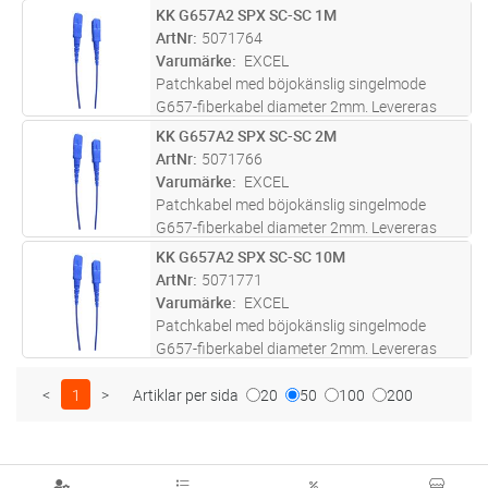
individuellt i förpackning inkl testrapport.
KK G657A2 SPX SC-SC 1M
Lägg i kundvagn
ST
Ingår i Excels 25-åriga systemgaranti, se
ArtNr
5071764
separata villkor.
Varumärke
EXCEL
Patchkabel med böjokänslig singelmode
G657-fiberkabel diameter 2mm. Levereras
individuellt i förpackning inkl testrapport.
KK G657A2 SPX SC-SC 2M
Lägg i kundvagn
ST
Ingår i Excels 25-åriga systemgaranti, se
ArtNr
5071766
separata villkor.
Varumärke
EXCEL
Patchkabel med böjokänslig singelmode
G657-fiberkabel diameter 2mm. Levereras
individuellt i förpackning inkl testrapport.
KK G657A2 SPX SC-SC 10M
Lägg i kundvagn
ST
Ingår i Excels 25-åriga systemgaranti, se
ArtNr
5071771
separata villkor.
Varumärke
EXCEL
Patchkabel med böjokänslig singelmode
G657-fiberkabel diameter 2mm. Levereras
individuellt i förpackning inkl testrapport.
Ingår i Excels 25-åriga systemgaranti, se
<
1
>
Artiklar per sida
20
50
100
200
separata villkor.