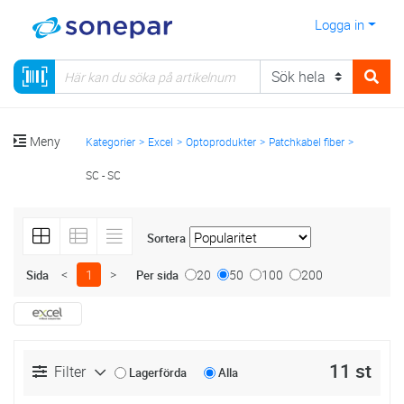
Logga in
Meny
Kategorier
Excel
Optoprodukter
Patchkabel fiber
SC - SC
Sortera
<
1
>
20
50
100
200
Sida
Per sida
11 st
Filter
Lagerförda
Alla