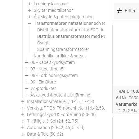
Ledningsklämmor
Skyltar med tillbehör
Filter
Åskskydd & potentialutjämning
Transformatorer, nätstationer och reaktorer
Distributionstransformator ECO-design
Antal
Distributionstransformator med Petersenspole
Övrigt
Spänningstransformatorer
Kundunika artiklar & satser
06 - Kabelskyddsystem
07 - Kabeltillbehör
08 - Förbindningssystem
09 - Elmätare
VA-produkter
TRAFO 100
Åskskydd & potentialutjämning
ArtNr
0690
Installationsmateriel (11-15, 17-18)
Varumärke
Verktyg, PPE & Förnödenheter (16,42,53,94)
+2 -2x2.5%,
Ledningsskydd & Fördelning (20-28)
Petersenspo
Tillfällig el & Sol (24, 52, 75)
Antal
Automation (29-42, 45, 51-53)
Data & Tele (50-62)