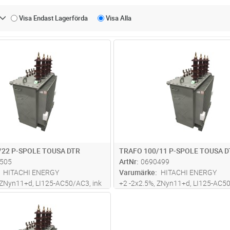
Visa Endast
Lagerförda
Visa
Alla
Lägg i kundvagn
Lägg i kun
ST
Antal
ST
/22 P-SPOLE TOUSA DTR
TRAFO 100/11 P-SPOLE TOUSA D
505
ArtNr
0690499
HITACHI ENERGY
Varumärke
HITACHI ENERGY
 ZNyn11+d, LI125-AC50/AC3, ink
+2 -2x2.5%, ZNyn11+d, LI125-AC50
le
Petersenspole
Lägg i kundvagn
ST