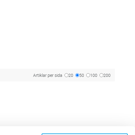
Artiklar per sida
20
50
100
200