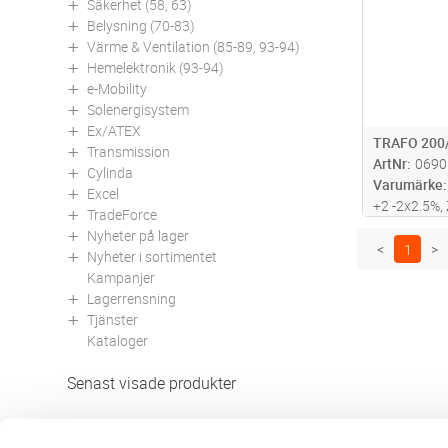
Säkerhet (58, 63)
Belysning (70-83)
Värme & Ventilation (85-89, 93-94)
Hemelektronik (93-94)
e-Mobility
Solenergisystem
Ex/ATEX
TRAFO 200
Transmission
ArtNr
0690
Cylinda
Varumärke
Excel
+2 -2x2.5%,
TradeForce
Petersenspo
Nyheter på lager
<
1
>
Nyheter i sortimentet
Kampanjer
Lagerrensning
Tjänster
Kataloger
Senast visade produkter