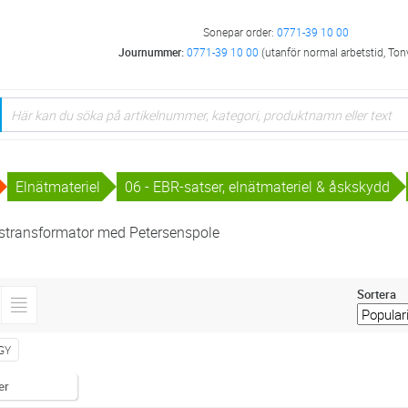
Sonepar order:
0771-39 10 00
Journummer:
0771-39 10 00
(utanför normal arbetstid, Ton
Elnätmateriel
06 - EBR-satser, elnätmateriel & åskskydd
nstransformator med Petersenspole
Sortera
GY
er