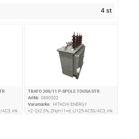
4 st
dvagn
Lägg i kundvagn
Antal
ST
TR
TRAFO 200/11 P-SPOLE TOUSA DTR
ArtNr
0690502
Varumärke
HITACHI ENERGY
/AC3, ink
+2 -2x2.5%, ZNyn11+d, LI125-AC50/AC3, ink
Petersenspole