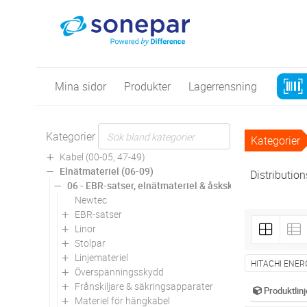
Mina sidor
Produkter
Lagerrensning
Kategorier
Kategorier
Kabel (00-05, 47-49)
Elnätmateriel (06-09)
Distributio
06 - EBR-satser, elnätmateriel & åskskydd
Newtec
EBR-satser
Linor
Stolpar
Linjemateriel
HITACHI ENER
Överspänningsskydd
Frånskiljare & säkringsapparater
Produktlinj
Materiel för hängkabel