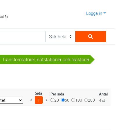
Logga in
val 8)
Transformatorer, nätstationer och reaktorer
Sida
Antal
Per sida
<
1
>
20
50
100
200
4 st