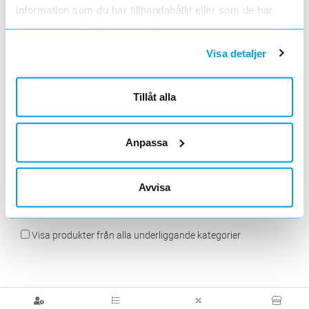
information som du har tillhandahållit eller som de har
samlat in när du har använt deras tjänster.
Visa detaljer
Kabelvagnar med
Sockellistkanal
tillbehör
Montageprofiler
Tillåt alla
Anpassa
Avvisa
Släpkedjor
Visa produkter från alla underliggande kategorier