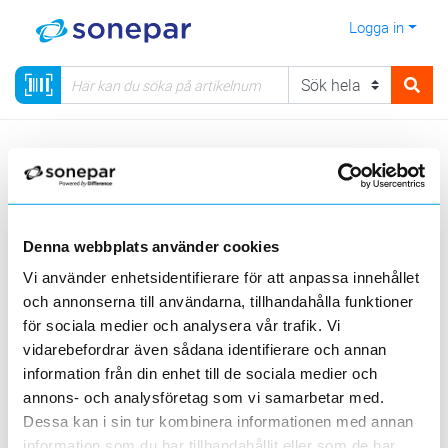
Logga in
Meny
Kategorier
Säkerhet
Kamerabevakning
Batteribackup PoE utomhus
Denna webbplats använder cookies
Sortera
Vi använder enhetsidentifierare för att anpassa innehållet
och annonserna till användarna, tillhandahålla funktioner
<
1
>
20
50
100
200
Sida
Per sida
för sociala medier och analysera vår trafik. Vi
MILLETEKNIK
vidarebefordrar även sådana identifierare och annan
information från din enhet till de sociala medier och
annons- och analysföretag som vi samarbetar med.
2 st
Filter
Lagerförda
Alla
Dessa kan i sin tur kombinera informationen med annan
information som du har tillhandahållit eller som de har