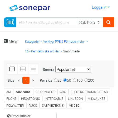
Logga in
Meny
Kategorier
Verktyg, PPE & Förnödenheter
16 - Kemtekniska artiklar
Smörjmedel
Sortera
<
1
>
20
50
100
200
Sida
Per sida
3M
C3 CONNECT
CRC
ELECTRO TRADING ET AB
FUCHS
HEXATRONIC
INTERCABLE
LINJEDON
MILWAUKEE
POLYWATER
RUKO
SABP ELTEKNIK
VEIDEC
Produktlinjer