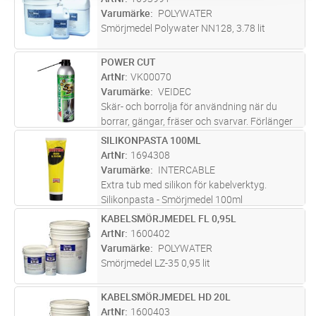
Varumärke
POLYWATER
Smörjmedel Polywater NN128, 3.78 lit
POWER CUT
Lägg i kundvagn
ST
ArtNr
VK00070
Varumärke
VEIDEC
Skär- och borrolja för användning när du
borrar, gängar, fräser och svarvar. Förlänger
livslängden på verkygen avsevärt.
SILIKONPASTA 100ML
Lägg i kundvagn
ST
ArtNr
1694308
Varumärke
INTERCABLE
Extra tub med silikon för kabelverktyg.
Silikonpasta - Smörjmedel 100ml
KABELSMÖRJMEDEL FL 0,95L
Lägg i kundvagn
ST
ArtNr
1600402
Varumärke
POLYWATER
Smörjmedel LZ-35 0,95 lit
KABELSMÖRJMEDEL HD 20L
Lägg i kundvagn
ST
ArtNr
1600403