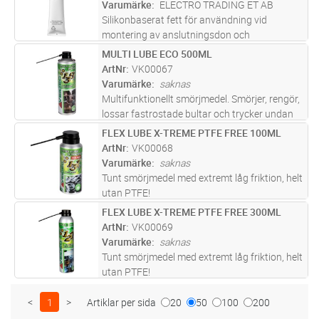
Varumärke
ELECTRO TRADING ET AB
Silikonbaserat fett för användning vid
montering av anslutningsdon och
kabelavslut.
MULTI LUBE ECO 500ML
Lägg i kundvagn
ST
ArtNr
VK00067
Varumärke
saknas
Multifunktionellt smörjmedel. Smörjer, rengör,
lossar fastrostade bultar och trycker undan
fukt.
FLEX LUBE X-TREME PTFE FREE 100ML
Lägg i kundvagn
ST
ArtNr
VK00068
Varumärke
saknas
Tunt smörjmedel med extremt låg friktion, helt
utan PTFE!
FLEX LUBE X-TREME PTFE FREE 300ML
Lägg i kundvagn
ST
ArtNr
VK00069
Varumärke
saknas
Tunt smörjmedel med extremt låg friktion, helt
utan PTFE!
<
1
>
Artiklar per sida
20
50
100
200