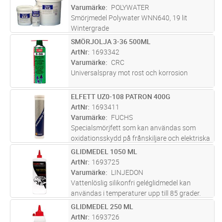
Varumärke
POLYWATER
Smörjmedel Polywater WNN640, 19 lit
Wintergrade
SMÖRJOLJA 3-36 500ML
Lägg i kundvagn
ST
ArtNr
1693342
Varumärke
CRC
Universalspray mot rost och korrosion
ELFETT UZ0-108 PATRON 400G
Lägg i kundvagn
ST
ArtNr
1693411
Varumärke
FUCHS
Specialsmörjfett som kan användas som
oxidationsskydd på frånskiljare och elektriska
kontakter
GLIDMEDEL 1050 ML
Lägg i kundvagn
ST
ArtNr
1693725
Varumärke
LINJEDON
Vattenlöslig silikonfri geléglidmedel kan
användas i temperaturer upp till 85 grader.
Gör kabeldragningen lättare i och med lägre
GLIDMEDEL 250 ML
Lägg i kundvagn
ST
friktion.
ArtNr
1693726