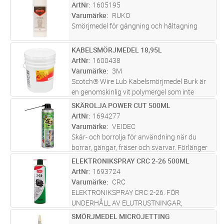
ArtNr
1605195
Varumärke
RUKO
Smörjmedel för gängning och håltagning
KABELSMÖRJMEDEL 18,95L
Lägg i kundvagn
ST
ArtNr
1600438
Varumärke
3M
Scotch® Wire Lub Kabelsmörjmedel Burk är
en genomskinlig vit polymergel som inte
förvätskas eller separeras vid varmt eller kallt
SKÄROLJA POWER CUT 500ML
Lägg i kundvagn
ST
åldrande. Smörjmedlet minskar friktionen och
ArtNr
1694277
risken för skador på kab
...läs mer
Varumärke
VEIDEC
Skär- och borrolja för användning när du
borrar, gängar, fräser och svarvar. Förlänger
livslängden på verkygen avsevärt.
ELEKTRONIKSPRAY CRC 2-26 500ML
Lägg i kundvagn
ST
ArtNr
1693724
Varumärke
CRC
ELEKTRONIKSPRAY CRC 2-26. FÖR
UNDERHÅLL AV ELUTRUSTNINGAR,
STRÖMBRYTARE, KONTAKTER ETC.
SMÖRJMEDEL MICROJETTING
Lägg i kundvagn
ST