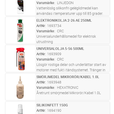
Varumärke
LINJEDON
Vattenlöslig silikonfri geléglidmedel kan
användas i temperaturer upp till 85 grader.
Gör kabeldragningen lättare i och med lägre
ELEKTRONIKOLJA 2-26 AE 250ML
Lägg i kundvagn
ST
friktion.
ArtNr
1693734
Varumärke
CRC
Universalunderhållsmedel för elektrisk
utrustning
UNIVERSALOLJA 5-56 500ML
Lägg i kundvagn
ST
ArtNr
1693909
Varumärke
CRC
Lösgör rostiga delar och underlättar start av
motorer med fukt i tändsystemet. Tränger in
snabbt, driver ut fukt och förebygger elfel.
SMÖRJMEDEL MIKRORÖR/KABEL 1.0L
Lägg i kundvagn
ST
CRC 5-56 skyddar även mot korrosion och har
ArtNr
1693948
dessutom rengörande
...läs mer
Varumärke
HEXATRONIC
Åretrunt smörjmedel Mikrorör/Kabel 1.0L
SILIKONFETT 150G
Lägg i kundvagn
ST
ArtNr
1694190