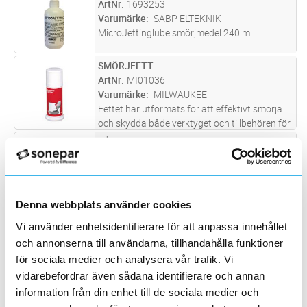
ArtNr
1693253
Varumärke
SABP ELTEKNIK
MicroJettinglube smörjmedel 240 ml
SMÖRJFETT
Lägg i kundvagn
ST
ArtNr
MI01036
Varumärke
MILWAUKEE
Fettet har utformats för att effektivt smörja
och skydda både verktyget och tillbehören för
ökad livslängd. Applicera en mindre mängd
LÅSFETT 20G
Lägg i kundvagn
ST
fett direkt på borrets-, mejselns- eller
ArtNr
1694344
kärnborrets skaft etc. I
...läs mer
Varumärke
ASSA ABLOY
Smörjmedel på tub för underhåll av el- och
mekaniska låshus.
Denna webbplats använder cookies
SMÖRJMEDEL TDUX TÄTNING
Lägg i kundvagn
ST
Vi använder enhetsidentifierare för att anpassa innehållet
ArtNr
1693703
och annonserna till användarna, tillhandahålla funktioner
Varumärke
C3 CONNECT
för sociala medier och analysera vår trafik. Vi
Smörjmedel till T-Dux, smörjmedlet appliseras
på T-Dux samt ev kablar för enklare
vidarebefordrar även sådana identifierare och annan
installation.
information från din enhet till de sociala medier och
SMÖRJMEDEL JETTING CJL-1032P
Lägg i kundvagn
ST