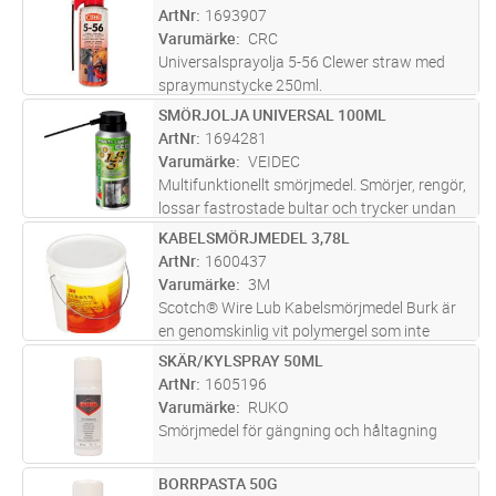
åldrande. Smörjmedlet minskar friktionen och
ArtNr
1693907
risken för skador på kab
...läs mer
Varumärke
CRC
Universalsprayolja 5-56 Clewer straw med
spraymunstycke 250ml.
SMÖRJOLJA UNIVERSAL 100ML
Lägg i kundvagn
ST
ArtNr
1694281
Varumärke
VEIDEC
Multifunktionellt smörjmedel. Smörjer, rengör,
lossar fastrostade bultar och trycker undan
fukt.
KABELSMÖRJMEDEL 3,78L
Lägg i kundvagn
ST
ArtNr
1600437
Varumärke
3M
Scotch® Wire Lub Kabelsmörjmedel Burk är
en genomskinlig vit polymergel som inte
förvätskas eller separeras vid varmt eller kallt
SKÄR/KYLSPRAY 50ML
Lägg i kundvagn
ST
åldrande. Smörjmedlet minskar friktionen och
ArtNr
1605196
risken för skador på kab
...läs mer
Varumärke
RUKO
Smörjmedel för gängning och håltagning
BORRPASTA 50G
Lägg i kundvagn
ST