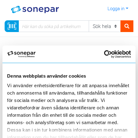
Logga in
Meny
Kategorier
Installationsmateriel
14 - Rör, Dosor, Förskruvningar, Brandskydd
Mekaniska tätningar
Runda
Denna webbplats använder cookies
Vi använder enhetsidentifierare för att anpassa innehållet
Visa produkter från alla underliggande kategorier
och annonserna till användarna, tillhandahålla funktioner
för sociala medier och analysera vår trafik. Vi
vidarebefordrar även sådana identifierare och annan
information från din enhet till de sociala medier och
annons- och analysföretag som vi samarbetar med.
Dessa kan i sin tur kombinera informationen med annan
För ovan
För under
information som du har tillhandahållit eller som de har