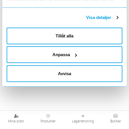
marknivå
marknivå
samlat in när du har använt deras tjänster.
Visa detaljer
Visa produkter från alla underliggande kategorier
Tillåt alla
Anpassa
Avvisa
Mina sidor
Produkter
Lagerrensning
Butiker