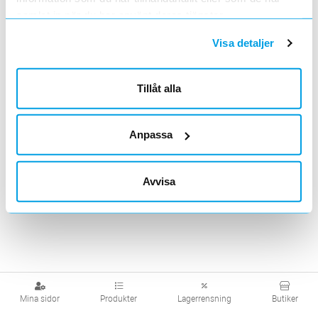
Takgenomföringar
Fyrkantiga
Runda
samlat in när du har använt deras tjänster.
Visa detaljer
Tillåt alla
Moduler
Tillbehör
Anpassa
Visa produkter från alla underliggande kategorier
Avvisa
Mina sidor
Produkter
Lagerrensning
Butiker