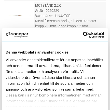
MOTSTÅND 2,2K
Lägg i kundvagn
FP
ArtNr
5020229
Varumärke
LINJATOR
Metallfilmsmotstånd 2,2 kOhm Diameter
kropp 2.3 mm Längd kropp 6.5 mm
Märkeffekt 0,6 W Tolerans ±1 %
MOTSTÅND 4,7K
Lägg i kundvagn
FP
Spänningstålighet 250 V
ArtNr
5020231
Temperaturkoefficient ±50 ppm/°C
Varumärke
LINJATOR
Metallfilmsmotstånd 4,7 kOhm Diameter
Denna webbplats använder cookies
kropp 2.3 mm Längd kropp 6.5 mm
Märkeffekt 0,6 W Tolerans ±1 %
MOTSTÅND 1K
Vi använder enhetsidentifierare för att anpassa innehållet
Lägg i kundvagn
FP
Spänningstålighet 250 V
ArtNr
5020228
och annonserna till användarna, tillhandahålla funktioner
Temperaturkoefficient ±50 ppm/°C
Varumärke
LINJATOR
för sociala medier och analysera vår trafik. Vi
Metallfilmsmotstånd 1 kOhm Diameter kropp
vidarebefordrar även sådana identifierare och annan
2.3 mm Längd kropp 6.5 mm Märkeffekt 0,6
information från din enhet till de sociala medier och
W Tolerans ±1 % Spänningstålighet 250 V
MOTSTÅND 5,6K
Lägg i kundvagn
FP
annons- och analysföretag som vi samarbetar med.
Temperaturkoefficient ±50 ppm/°C
ArtNr
5020233
Dessa kan i sin tur kombinera informationen med annan
Varumärke
LINJATOR
information som du har tillhandahållit eller som de har
Metallfilmsmotstånd 5,6 kOhm Diameter
samlat in när du har använt deras tjänster.
kropp 2.3 mm Längd kropp 6.5 mm