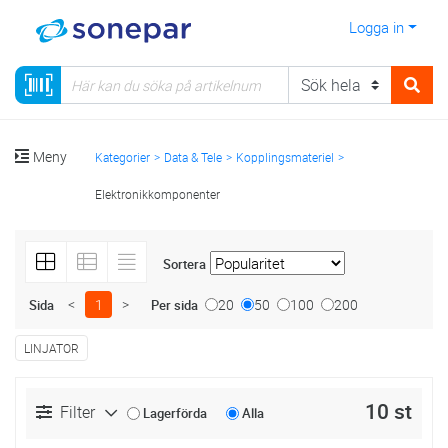
Logga in
Meny
Kategorier
Data & Tele
Kopplingsmateriel
Elektronikkomponenter
Sortera
<
1
>
20
50
100
200
Sida
Per sida
LINJATOR
10 st
Filter
Lagerförda
Alla