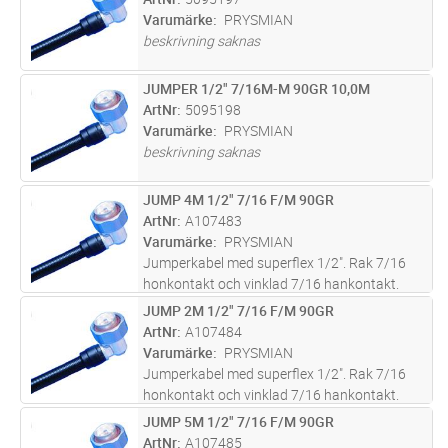
Varumärke
PRYSMIAN
beskrivning saknas
JUMPER 1/2" 7/16M-M 90GR 10,0M
Lägg i kundvagn
ST
ArtNr
5095198
Varumärke
PRYSMIAN
beskrivning saknas
JUMP 4M 1/2" 7/16 F/M 90GR
Lägg i kundvagn
ST
ArtNr
A107483
Varumärke
PRYSMIAN
Jumperkabel med superflex 1/2". Rak 7/16
honkontakt och vinklad 7/16 hankontakt.
Karateristisk inpedans 50 Ohm, Max
JUMP 2M 1/2" 7/16 F/M 90GR
Lägg i kundvagn
ST
dragkraft 500N, Min.böjradie:
ArtNr
A107484
Engångsböjning 15 mm, Upprepad böjning 30
Varumärke
PRYSMIAN
mm. Driftte
...läs mer
Jumperkabel med superflex 1/2". Rak 7/16
honkontakt och vinklad 7/16 hankontakt.
Karateristisk inpedans 50 Ohm, Max
JUMP 5M 1/2" 7/16 F/M 90GR
Lägg i kundvagn
ST
dragkraft 500N, Min.böjradie:
ArtNr
A107485