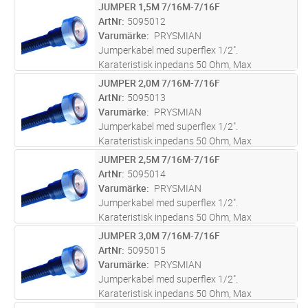
dragkraft 500N, Min.böjradie:
JUMPER 1,5M 7/16M-7/16F
Lägg i kundvagn
ST
Engångsböjning 15 mm, Upprepad böjning 30
ArtNr
5095012
mm. Drifttemp -40 till +70gr C.Kapslingsklass
Varumärke
PRYSMIAN
IP68.
Jumperkabel med superflex 1/2".
Karateristisk inpedans 50 Ohm, Max
dragkraft 500N, Min.böjradie:
JUMPER 2,0M 7/16M-7/16F
Lägg i kundvagn
ST
Engångsböjning 15 mm, Upprepad böjning 30
ArtNr
5095013
mm. Drifttemp -40 till +70gr C.Kapslingsklass
Varumärke
PRYSMIAN
IP68.
Jumperkabel med superflex 1/2".
Karateristisk inpedans 50 Ohm, Max
dragkraft 500N, Min.böjradie:
JUMPER 2,5M 7/16M-7/16F
Lägg i kundvagn
ST
Engångsböjning 15 mm, Upprepad böjning 30
ArtNr
5095014
mm. Drifttemp -40 till +70gr C.Kapslingsklass
Varumärke
PRYSMIAN
IP68.
Jumperkabel med superflex 1/2".
Karateristisk inpedans 50 Ohm, Max
dragkraft 500N, Min.böjradie:
JUMPER 3,0M 7/16M-7/16F
Lägg i kundvagn
ST
Engångsböjning 15 mm, Upprepad böjning 30
ArtNr
5095015
mm. Drifttemp -40 till +70gr C.Kapslingsklass
Varumärke
PRYSMIAN
IP68.
Jumperkabel med superflex 1/2".
Karateristisk inpedans 50 Ohm, Max
dragkraft 500N, Min.böjradie: