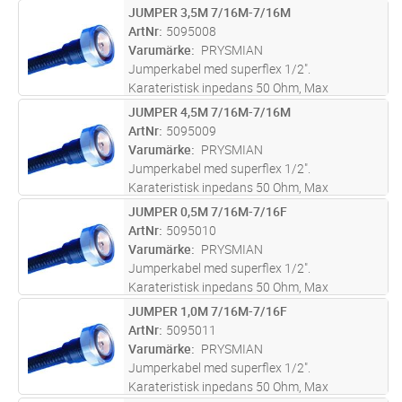
dragkraft 500N, Min.böjradie:
JUMPER 3,5M 7/16M-7/16M
Lägg i kundvagn
ST
Engångsböjning 15 mm, Upprepad böjning 30
ArtNr
5095008
mm. Drifttemp -40 till +70gr C.Kapslingsklass
Varumärke
PRYSMIAN
IP68.
Jumperkabel med superflex 1/2".
Karateristisk inpedans 50 Ohm, Max
dragkraft 500N, Min.böjradie:
JUMPER 4,5M 7/16M-7/16M
Lägg i kundvagn
ST
Engångsböjning 15 mm, Upprepad böjning 30
ArtNr
5095009
mm. Drifttemp -40 till +70gr C.Kapslingsklass
Varumärke
PRYSMIAN
IP68.
Jumperkabel med superflex 1/2".
Karateristisk inpedans 50 Ohm, Max
dragkraft 500N, Min.böjradie:
JUMPER 0,5M 7/16M-7/16F
Lägg i kundvagn
ST
Engångsböjning 15 mm, Upprepad böjning 30
ArtNr
5095010
mm. Drifttemp -40 till +70gr C.Kapslingsklass
Varumärke
PRYSMIAN
IP68.
Jumperkabel med superflex 1/2".
Karateristisk inpedans 50 Ohm, Max
dragkraft 500N, Min.böjradie:
JUMPER 1,0M 7/16M-7/16F
Lägg i kundvagn
ST
Engångsböjning 15 mm, Upprepad böjning 30
ArtNr
5095011
mm. Drifttemp -40 till +70gr C.Kapslingsklass
Varumärke
PRYSMIAN
IP68.
Jumperkabel med superflex 1/2".
Karateristisk inpedans 50 Ohm, Max