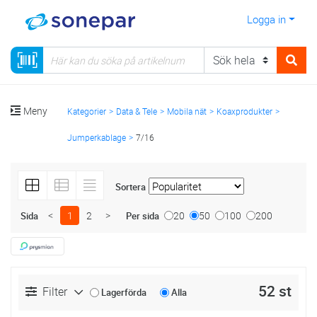
Logga in
Meny
Kategorier
Data & Tele
Mobila nät
Koaxprodukter
Jumperkablage
7/16
Sortera
<
1
2
>
20
50
100
200
Sida
Per sida
52 st
Filter
Lagerförda
Alla