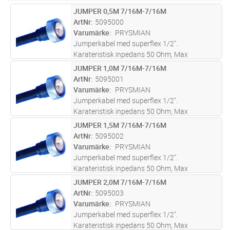
JUMPER 0,5M 7/16M-7/16M
Lägg i kundvagn
ST
ArtNr
5095000
Varumärke
PRYSMIAN
Jumperkabel med superflex 1/2".
Karateristisk inpedans 50 Ohm, Max
dragkraft 500N, Min.böjradie:
JUMPER 1,0M 7/16M-7/16M
Lägg i kundvagn
ST
Engångsböjning 15 mm, Upprepad böjning 30
ArtNr
5095001
mm. Drifttemp -40 till +70gr C.Kapslingsklass
Varumärke
PRYSMIAN
IP68.
Jumperkabel med superflex 1/2".
Karateristisk inpedans 50 Ohm, Max
dragkraft 500N, Min.böjradie:
JUMPER 1,5M 7/16M-7/16M
Lägg i kundvagn
ST
Engångsböjning 15 mm, Upprepad böjning 30
ArtNr
5095002
mm. Drifttemp -40 till +70gr C.Kapslingsklass
Varumärke
PRYSMIAN
IP68.
Jumperkabel med superflex 1/2".
Karateristisk inpedans 50 Ohm, Max
dragkraft 500N, Min.böjradie:
JUMPER 2,0M 7/16M-7/16M
Lägg i kundvagn
ST
Engångsböjning 15 mm, Upprepad böjning 30
ArtNr
5095003
mm. Drifttemp -40 till +70gr C.Kapslingsklass
Varumärke
PRYSMIAN
IP68.
Jumperkabel med superflex 1/2".
Karateristisk inpedans 50 Ohm, Max