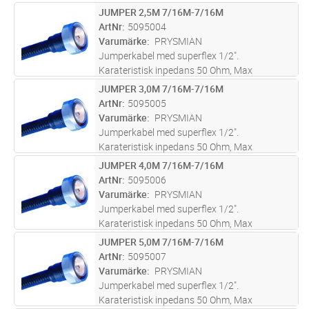
dragkraft 500N, Min.böjradie:
JUMPER 2,5M 7/16M-7/16M
Lägg i kundvagn
ST
Engångsböjning 15 mm, Upprepad böjning 30
ArtNr
5095004
mm. Drifttemp -40 till +70gr C.Kapslingsklass
Varumärke
PRYSMIAN
IP68.
Jumperkabel med superflex 1/2".
Karateristisk inpedans 50 Ohm, Max
dragkraft 500N, Min.böjradie:
JUMPER 3,0M 7/16M-7/16M
Lägg i kundvagn
ST
Engångsböjning 15 mm, Upprepad böjning 30
ArtNr
5095005
mm. Drifttemp -40 till +70gr C.Kapslingsklass
Varumärke
PRYSMIAN
IP68.
Jumperkabel med superflex 1/2".
Karateristisk inpedans 50 Ohm, Max
dragkraft 500N, Min.böjradie:
JUMPER 4,0M 7/16M-7/16M
Lägg i kundvagn
ST
Engångsböjning 15 mm, Upprepad böjning 30
ArtNr
5095006
mm. Drifttemp -40 till +70gr C.Kapslingsklass
Varumärke
PRYSMIAN
IP68.
Jumperkabel med superflex 1/2".
Karateristisk inpedans 50 Ohm, Max
dragkraft 500N, Min.böjradie:
JUMPER 5,0M 7/16M-7/16M
Lägg i kundvagn
ST
Engångsböjning 15 mm, Upprepad böjning 30
ArtNr
5095007
mm. Drifttemp -40 till +70gr C.Kapslingsklass
Varumärke
PRYSMIAN
IP68.
Jumperkabel med superflex 1/2".
Karateristisk inpedans 50 Ohm, Max