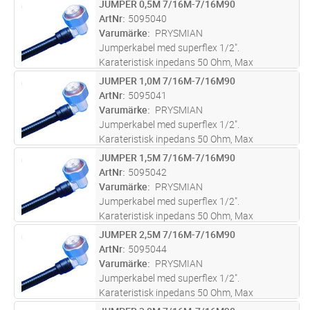
JUMPER 0,5M 7/16M-7/16M90
Lägg i kundvagn
ST
Engångsböjning 15 mm, Upprepad böjning 30
ArtNr
5095040
mm. Drifttemp -40 till +70gr C.Kapslingsklass
Varumärke
PRYSMIAN
IP68.
Jumperkabel med superflex 1/2".
Karateristisk inpedans 50 Ohm, Max
dragkraft 500N, Min.böjradie:
JUMPER 1,0M 7/16M-7/16M90
Lägg i kundvagn
ST
Engångsböjning 15 mm, Upprepad böjning 30
ArtNr
5095041
mm. Drifttemp -40 till +70gr C.Kapslingsklass
Varumärke
PRYSMIAN
IP68.
Jumperkabel med superflex 1/2".
Karateristisk inpedans 50 Ohm, Max
dragkraft 500N, Min.böjradie:
JUMPER 1,5M 7/16M-7/16M90
Lägg i kundvagn
ST
Engångsböjning 15 mm, Upprepad böjning 30
ArtNr
5095042
mm. Drifttemp -40 till +70gr C.Kapslingsklass
Varumärke
PRYSMIAN
IP68.
Jumperkabel med superflex 1/2".
Karateristisk inpedans 50 Ohm, Max
dragkraft 500N, Min.böjradie:
JUMPER 2,5M 7/16M-7/16M90
Lägg i kundvagn
ST
Engångsböjning 15 mm, Upprepad böjning 30
ArtNr
5095044
mm. Drifttemp -40 till +70gr C.Kapslingsklass
Varumärke
PRYSMIAN
IP68.
Jumperkabel med superflex 1/2".
Karateristisk inpedans 50 Ohm, Max
dragkraft 500N, Min.böjradie: