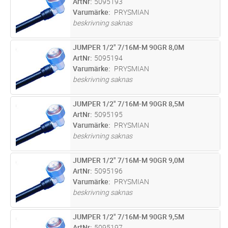
ArtNr
5095193
Varumärke
PRYSMIAN
beskrivning saknas
JUMPER 1/2" 7/16M-M 90GR 8,0M
Lägg i kundvagn
ST
ArtNr
5095194
Varumärke
PRYSMIAN
beskrivning saknas
JUMPER 1/2" 7/16M-M 90GR 8,5M
Lägg i kundvagn
ST
ArtNr
5095195
Varumärke
PRYSMIAN
beskrivning saknas
JUMPER 1/2" 7/16M-M 90GR 9,0M
Lägg i kundvagn
ST
ArtNr
5095196
Varumärke
PRYSMIAN
beskrivning saknas
JUMPER 1/2" 7/16M-M 90GR 9,5M
Lägg i kundvagn
ST
ArtNr
5095197