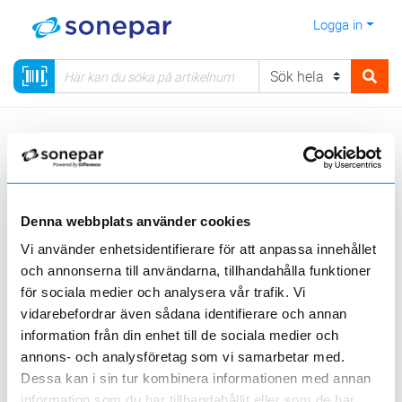
Logga in
Meny
Kategorier
Data & Tele
Skåp och rack
Golvskåp
PC-skåp
Sortera
Denna webbplats använder cookies
<
1
>
20
50
100
200
Sida
Per sida
Vi använder enhetsidentifierare för att anpassa innehållet
och annonserna till användarna, tillhandahålla funktioner
ELKAPSLING
för sociala medier och analysera vår trafik. Vi
vidarebefordrar även sådana identifierare och annan
Produktlinjer
information från din enhet till de sociala medier och
annons- och analysföretag som vi samarbetar med.
2 st
Filter
Lagerförda
Alla
Dessa kan i sin tur kombinera informationen med annan
information som du har tillhandahållit eller som de har