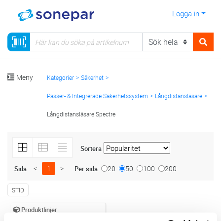
Logga in
Meny
Kategorier
Säkerhet
Passer- & Integrerade Säkerhetssystem
Långdistansläsare
Långdistansläsare Spectre
Sortera
<
1
>
20
50
100
200
Sida
Per sida
STID
Produktlinjer