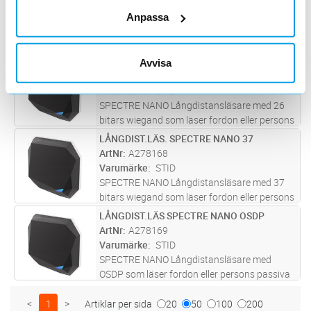
stort spann i temperatur
...läs mer
Varumärke
STID
Anpassa
SPECTRE långdistansläsare läser passiva
UHF brickor på upp till 13 meters avstånd . 4
antenner kan kopplas till en läsare och varje
LÅNGDIST.LÄS. SPECTRE NANO 26
Avvisa
Lägg i kundvagn
ST
antenn är en egen utgång . IK10, IP65 samt
ArtNr
A278167
stort spann i temperatur
...läs mer
Varumärke
STID
SPECTRE NANO Långdistansläsare med 26
bitars wiegand som läser fordon eller persons
passiva UHF taggar ( teletag ) på upp till 6
LÅNGDIST.LÄS. SPECTRE NANO 37
Lägg i kundvagn
ST
meters håll. Samtidigt läses STid Mobile ID
ArtNr
A278168
virtuella kort på upp till
...läs mer
Varumärke
STID
SPECTRE NANO Långdistansläsare med 37
bitars wiegand som läser fordon eller persons
passiva UHF taggar ( teletag ) på upp till 6
LÅNGDIST.LÄS SPECTRE NANO OSDP
Lägg i kundvagn
ST
meters håll. Samtidigt läses STid Mobile ID
ArtNr
A278169
virtuella kort på upp till
...läs mer
Varumärke
STID
SPECTRE NANO Långdistansläsare med
OSDP som läser fordon eller persons passiva
UHF taggar ( teletag ) på upp till 6 meters håll.
Samtidigt läses STid Mobile ID virtuella kort på
<
1
>
Artiklar per sida
20
50
100
200