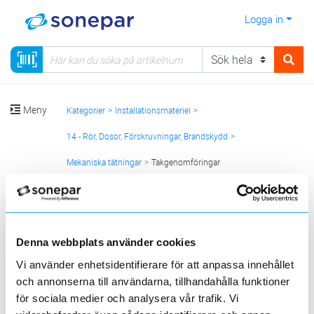
Logga in
Meny
Kategorier
Installationsmateriel
14 - Rör, Dosor, Förskruvningar, Brandskydd
Mekaniska tätningar
Takgenomföringar
Sortera
<
1
>
20
50
100
200
Sida
Per sida
Denna webbplats använder cookies
Vi använder enhetsidentifierare för att anpassa innehållet
ROXTEC
och annonserna till användarna, tillhandahålla funktioner
för sociala medier och analysera vår trafik. Vi