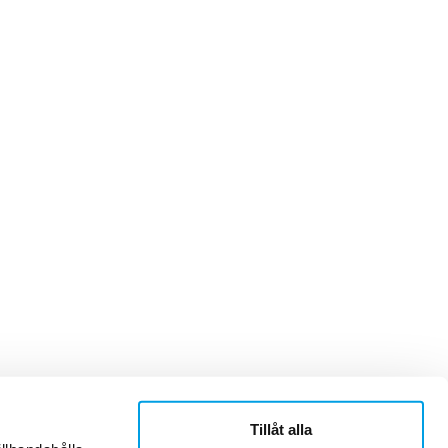
Tillåt alla
ner
Om Sonepar