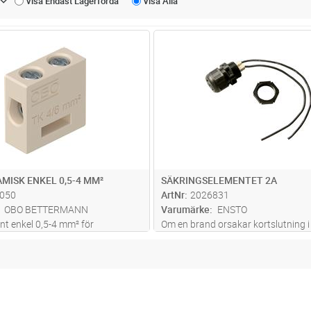
Visa Endast
Lagerförda
Visa
Alla
Lägg i kundvagn
Lägg i kun
ST
Antal
ST
AMISK ENKEL 0,5-4 MM²
SÄKRINGSELEMENTET 2A
050
ArtNr
2026831
OBO BETTERMANN
Varumärke
ENSTO
nt enkel 0,5-4 mm² för
Om en brand orsakar kortslutning i 
ing i Branddosa Firebox T-serie
en förgrening i en brandskyddad kr
den slå ut hela kretsen. Detta kan 
genom att i en brandklassad kopp
lägga till ett säkringse
...läs mer