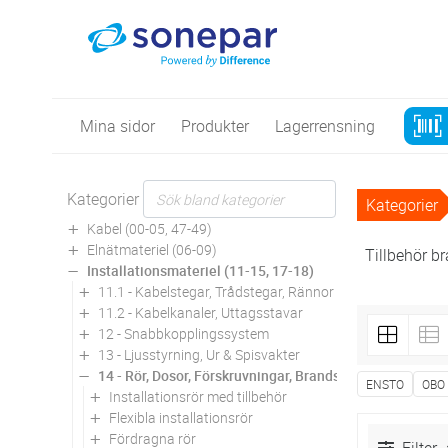
Mina sidor
Produkter
Lagerrensning
Kategorier
Kategorier
Kabel (00-05, 47-49)
Elnätmateriel (06-09)
Tillbehör b
Installationsmateriel (11-15, 17-18)
11.1 - Kabelstegar, Trådstegar, Rännor
11.2 - Kabelkanaler, Uttagsstavar
12 - Snabbkopplingssystem
13 - Ljusstyrning, Ur & Spisvakter
14 - Rör, Dosor, Förskruvningar, Brandskydd
ENSTO
OBO
Installationsrör med tillbehör
Flexibla installationsrör
Fördragna rör