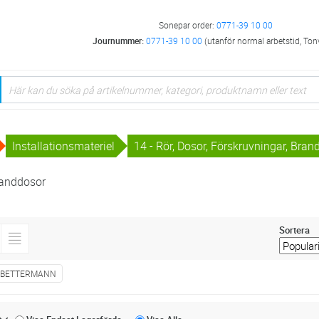
Sonepar order:
0771-39 10 00
Journummer:
0771-39 10 00
(utanför normal arbetstid, Ton
Installationsmateriel
14 - Rör, Dosor, Förskruvningar, Bra
randdosor
Sortera
 BETTERMANN