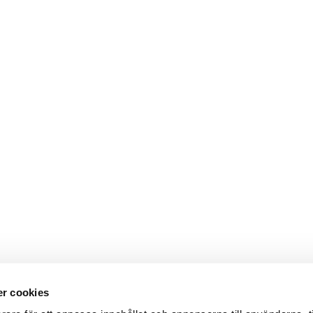
r cookies
Webbshop
Digitala kataloger/ publikatio