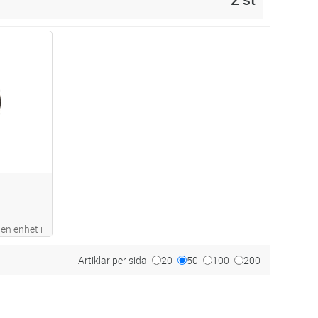
dvagn
en enhet i
ets, kan
undvikas
Artiklar per sida
20
50
100
200
lingsdosa