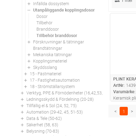
Filter
Infällda dossystem
Utanpåliggande kopplingsdosor
Dosor
Antal
Tillbehör
Branddosor
Tillbehör branddosor
Förskruvningar & tätningar
Brandtätningar
Mekaniska tätningar
Kopplingsmateriel
Skyddsslang
15 - Fästmateriel
PLINT KER
17 - Fastighetsautomation
ArtNr
1439
18 - Strömställarsystem
Varumärke
Verktyg, PPE & Förnödenheter (16,42,53,94)
Keramisk pli
Ledningsskydd & Fördelning (20-28)
eftermonter
Tillfällig el & Sol (24, 52, 75)
<
1
>
Automation (29-42, 45, 51-53)
Data & Tele (50-62)
Säkerhet (58, 63)
Belysning (70-83)