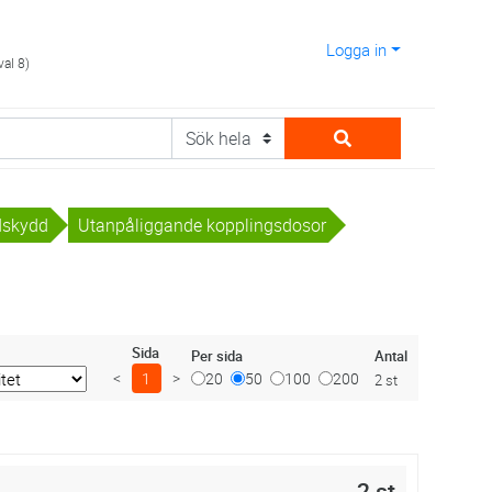
Logga in
val 8)
ndskydd
Utanpåliggande kopplingsdosor
Sida
Antal
Per sida
<
1
>
20
50
100
200
2 st
2 st