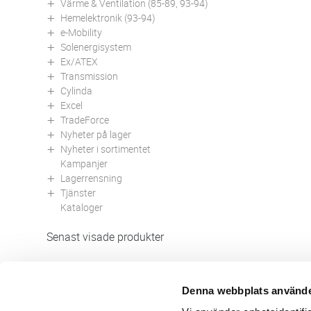
Värme & Ventilation (85-89, 93-94)
Hemelektronik (93-94)
e-Mobility
Solenergisystem
Ex/ATEX
Transmission
Cylinda
Excel
TradeForce
Nyheter på lager
Nyheter i sortimentet
Kampanjer
Lagerrensning
Tjänster
Kataloger
Senast visade produkter
Denna webbplats använde
Butik/Kontakt
Om 